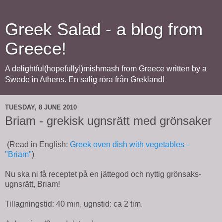
Greek Salad - a blog from
Greece!
A delightful(hopefully!)mishmash from Greece written by a
Swede in Athens. En salig röra från Grekland!
TUESDAY, 8 JUNE 2010
Briam - grekisk ugnsrätt med grönsaker
(Read in English:
Greek oven dish with vegetables -
"Briam"
)
Nu ska ni få receptet på en jättegod och nyttig grönsaks-
ugnsrätt, Briam!
Tillagningstid: 40 min, ugnstid: ca 2 tim.