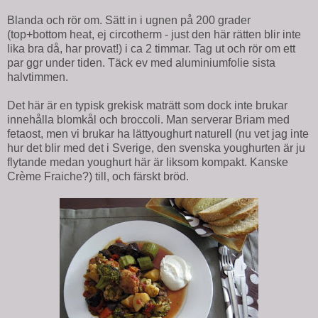
Blanda och rör om. Sätt in i ugnen på 200 grader
(top+bottom heat, ej circotherm - just den här rätten blir inte
lika bra då, har provat!) i ca 2 timmar. Tag ut och rör om ett
par ggr under tiden. Täck ev med aluminiumfolie sista
halvtimmen.
Det här är en typisk grekisk maträtt som dock inte brukar
innehålla blomkål och broccoli. Man serverar Briam med
fetaost, men vi brukar ha lättyoughurt naturell (nu vet jag inte
hur det blir med det i Sverige, den svenska youghurten är ju
flytande medan youghurt här är liksom kompakt. Kanske
Crème Fraiche?) till, och färskt bröd.