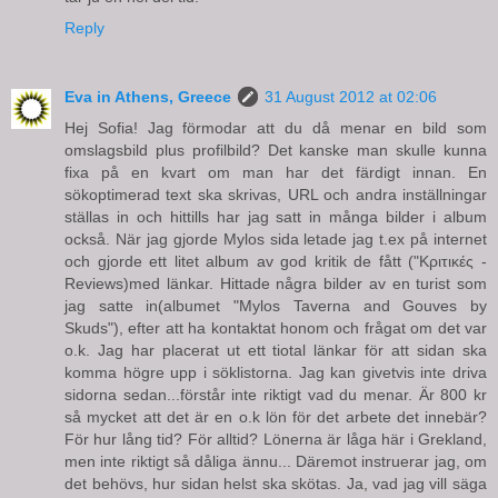
Reply
Eva in Athens, Greece
31 August 2012 at 02:06
Hej Sofia! Jag förmodar att du då menar en bild som
omslagsbild plus profilbild? Det kanske man skulle kunna
fixa på en kvart om man har det färdigt innan. En
sökoptimerad text ska skrivas, URL och andra inställningar
ställas in och hittills har jag satt in många bilder i album
också. När jag gjorde Mylos sida letade jag t.ex på internet
och gjorde ett litet album av god kritik de fått ("Κριτικές -
Reviews)med länkar. Hittade några bilder av en turist som
jag satte in(albumet "Mylos Taverna and Gouves by
Skuds"), efter att ha kontaktat honom och frågat om det var
o.k. Jag har placerat ut ett tiotal länkar för att sidan ska
komma högre upp i söklistorna. Jag kan givetvis inte driva
sidorna sedan...förstår inte riktigt vad du menar. Är 800 kr
så mycket att det är en o.k lön för det arbete det innebär?
För hur lång tid? För alltid? Lönerna är låga här i Grekland,
men inte riktigt så dåliga ännu... Däremot instruerar jag, om
det behövs, hur sidan helst ska skötas. Ja, vad jag vill säga