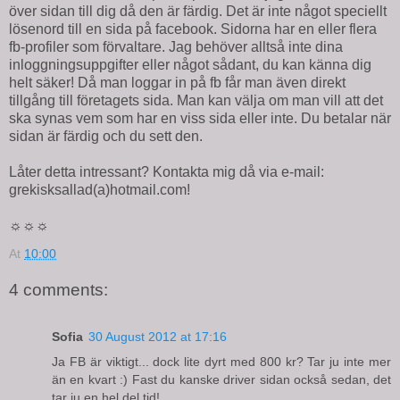
över sidan till dig då den är färdig. Det är inte något speciellt
lösenord till en sida på facebook. Sidorna har en eller flera
fb-profiler som förvaltare. Jag behöver alltså inte dina
inloggningsuppgifter eller något sådant, du kan känna dig
helt säker! Då man loggar in på fb får man även direkt
tillgång till företagets sida. Man kan välja om man vill att det
ska synas vem som har en viss sida eller inte. Du betalar när
sidan är färdig och du sett den.
Låter detta intressant? Kontakta mig då via e-mail:
grekisksallad(a)hotmail.com!
☼☼☼
At
10:00
4 comments:
Sofia
30 August 2012 at 17:16
Ja FB är viktigt... dock lite dyrt med 800 kr? Tar ju inte mer
än en kvart :) Fast du kanske driver sidan också sedan, det
tar ju en hel del tid!