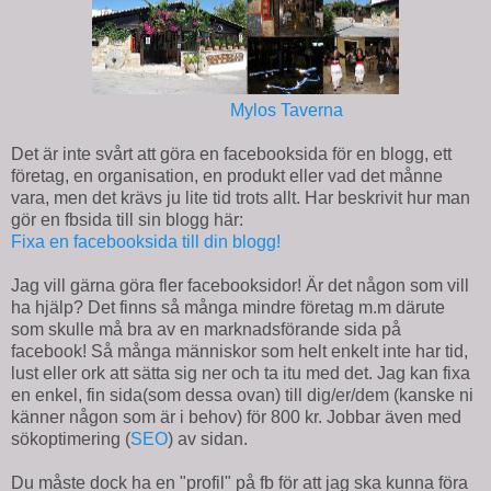
Mylos Taverna
Det är inte svårt att göra en facebooksida för en blogg, ett
företag, en organisation, en produkt eller vad det månne
vara, men det krävs ju lite tid trots allt. Har beskrivit hur man
gör en fbsida till sin blogg här:
Fixa en facebooksida till din blogg!
Jag vill gärna göra fler facebooksidor! Är det någon som vill
ha hjälp? Det finns så många mindre företag m.m därute
som skulle må bra av en marknadsförande sida på
facebook! Så många människor som helt enkelt inte har tid,
lust eller ork att sätta sig ner och ta itu med det. Jag kan fixa
en enkel, fin sida(som dessa ovan) till dig/er/dem (kanske ni
känner någon som är i behov) för 800 kr. Jobbar även med
sökoptimering (
SEO
) av sidan.
Du måste dock ha en "profil" på fb för att jag ska kunna föra