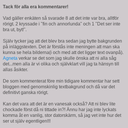
Tack för alla era kommentarer!
Vad gäller enkäten så svarade 8 att det inte var bra, alltför
rörigt. 2 kryssade i "fin och annorlunda" och 1 "Det ser inte
bra ut, byt!".
Själv tycker jag att det blev bra sedan jag bytte bakgrunden
på inläggstexten. Det är förstås inte meningen att man ska
kunna se hela bilderna(i och med att det ligger text ovanpå).
Agneta
verkar se det som jag skulle önska att ni alla såg
det...men alla är vi olika och självklart vill jag ta hänsyn till
allas åsikter.
De som kommenterat före min tidigare kommentar har sett
bloggen med genomskinlig textbakgrund och då var det
definitivt ganska rörigt.
Kan det vara att det är en vanesak också? Att ni blev lite
chockade först då ni tittade in?! Ännu har jag inte lyckats
komma åt en vanlig, stor datorskärm, så jag vet inte hur det
ser ut själv egentligen!!!