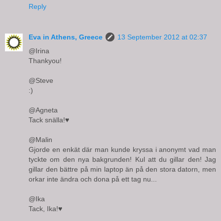
Reply
Eva in Athens, Greece
13 September 2012 at 02:37
@Irina
Thankyou!
@Steve
:)
@Agneta
Tack snälla!♥
@Malin
Gjorde en enkät där man kunde kryssa i anonymt vad man
tyckte om den nya bakgrunden! Kul att du gillar den! Jag
gillar den bättre på min laptop än på den stora datorn, men
orkar inte ändra och dona på ett tag nu...
@Ika
Tack, Ika!♥