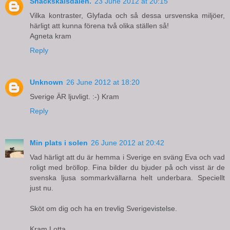
Snäckskalsdalen.
23 June 2012 at 20:15
Vilka kontraster, Glyfada och så dessa ursvenska miljöer,
härligt att kunna förena två olika ställen så!
Agneta kram
Reply
Unknown
26 June 2012 at 18:20
Sverige ÄR ljuvligt. :-) Kram
Reply
Min plats i solen
26 June 2012 at 20:42
Vad härligt att du är hemma i Sverige en sväng Eva och vad
roligt med bröllop. Fina bilder du bjuder på och visst är de
svenska ljusa sommarkvällarna helt underbara. Speciellt
just nu.
Sköt om dig och ha en trevlig Sverigevistelse.
Kram Lotta