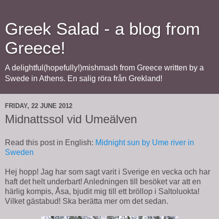
Greek Salad - a blog from
Greece!
A delightful(hopefully!)mishmash from Greece written by a
Swede in Athens. En salig röra från Grekland!
FRIDAY, 22 JUNE 2012
Midnattssol vid Umeälven
Read this post in English:
Midnight sun by Ume river in
Sweden
Hej hopp! Jag har som sagt varit i Sverige en vecka och har
haft det helt underbart! Anledningen till besöket var att en
härlig kompis, Åsa, bjudit mig till ett bröllop i Saltoluokta!
Vilket gästabud! Ska berätta mer om det sedan.