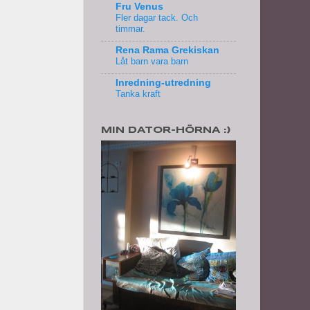
Fru Venus
Fler dagar tack. Och
timmar.
Rena Rama Grekiskan
Låt barn vara barn
Inredning-utredning
Tanka kraft
MIN DATOR-HÖRNA :)