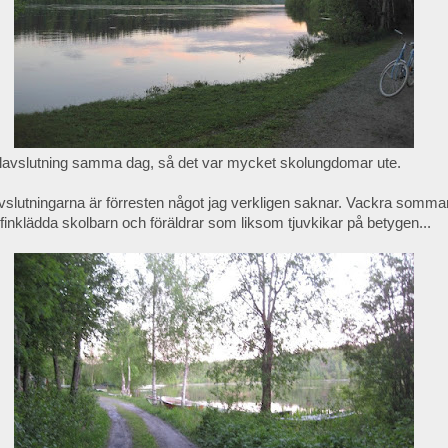
olavslutning samma dag, så det var mycket skolungdomar ute.
slutningarna är förresten något jag verkligen saknar. Vackra somm
la finklädda skolbarn och föräldrar som liksom tjuvkikar på betygen...