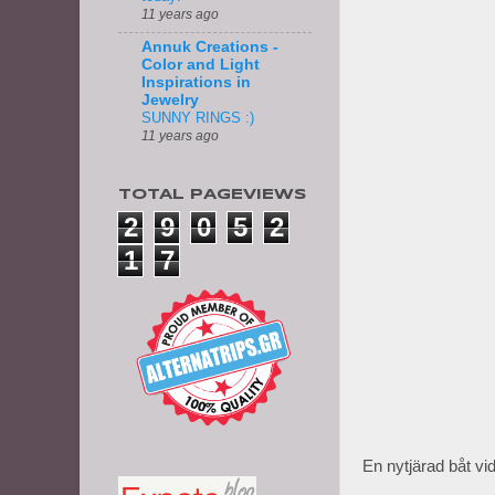
11 years ago
Annuk Creations -
Color and Light
Inspirations in
Jewelry
SUNNY RINGS :)
11 years ago
TOTAL PAGEVIEWS
2
9
0
5
2
1
7
En nytjärad båt vi