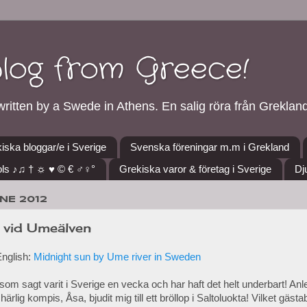
blog from Greece!
ritten by a Swede in Athens. En salig röra från Grekland
iska bloggar/e i Sverige
Svenska föreningar m.m i Grekland
ls ♪♫ † ☼ ♥ © € ♂♀°
Grekiska varor & företag i Sverige
Dj
UNE 2012
 vid Umeälven
English:
Midnight sun by Ume river in Sweden
som sagt varit i Sverige en vecka och har haft det helt underbart! Anle
härlig kompis, Åsa, bjudit mig till ett bröllop i Saltoluokta! Vilket gäst