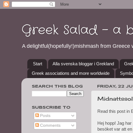
Greek Salad - a 
A delightful(hopefully!)mishmash from Greece w
Start
Alla svenska bloggar i Grekland
Grek
Greek associations and more worldwide
Symbo
SEARCH THIS BLOG
FRIDAY, 22 J
Midnattssol
SUBSCRIBE TO
Read this post in 
Posts
Hej hopp! Jag har 
Comments
besöket var att en 