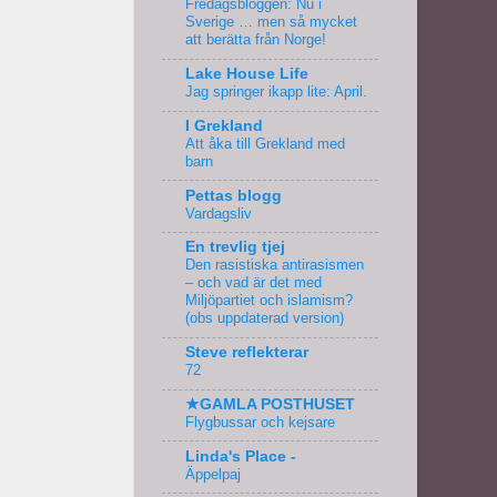
Fredagsbloggen: Nu i
Sverige … men så mycket
att berätta från Norge!
Lake House Life
Jag springer ikapp lite: April.
I Grekland
Att åka till Grekland med
barn
Pettas blogg
Vardagsliv
En trevlig tjej
Den rasistiska antirasismen
– och vad är det med
Miljöpartiet och islamism?
(obs uppdaterad version)
Steve reflekterar
72
★GAMLA POSTHUSET
Flygbussar och kejsare
Linda's Place -
Äppelpaj