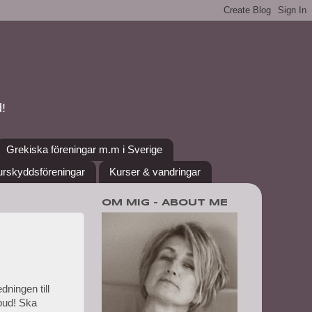
!
Grekiska föreningar m.m i Sverige
urskyddsföreningar
Kurser & vandringar
OM MIG - ABOUT ME
dningen till
abud! Ska