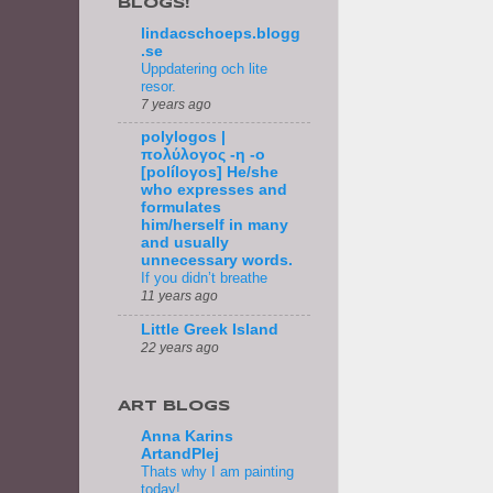
BLOGS!
lindacschoeps.blogg
.se
Uppdatering och lite
resor.
7 years ago
polylogos |
πολύλογος -η -ο
[políloγos] He/she
who expresses and
formulates
him/herself in many
and usually
unnecessary words.
If you didn’t breathe
11 years ago
Little Greek Island
22 years ago
ART BLOGS
Anna Karins
ArtandPlej
Thats why I am painting
today!