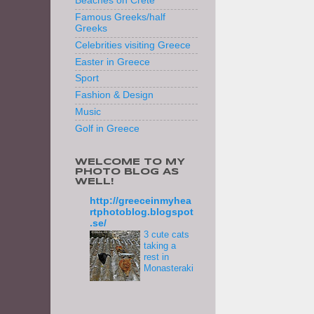
Beaches on Crete
Famous Greeks/half
Greeks
Celebrities visiting Greece
Easter in Greece
Sport
Fashion & Design
Music
Golf in Greece
WELCOME TO MY
PHOTO BLOG AS
WELL!
http://greeceinmyhea
rtphotoblog.blogspot
.se/
3 cute cats
taking a
rest in
Monasteraki