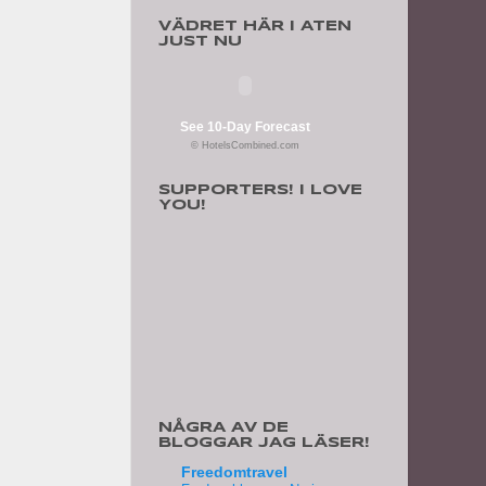
VÄDRET HÄR I ATEN
JUST NU
See 10-Day Forecast
© HotelsCombined.com
SUPPORTERS! I LOVE
YOU!
NÅGRA AV DE
BLOGGAR JAG LÄSER!
Freedomtravel