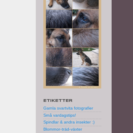
ETIKETTER
Gamla svartvita fotografier
Små vardagstips!
Spindlar & andra insekter :)
Blommor-träd-växter