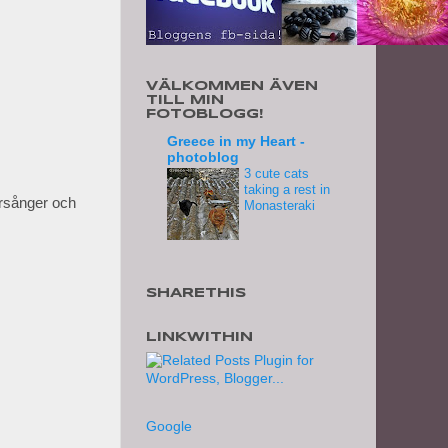
VÄLKOMMEN ÄVEN
TILL MIN
FOTOBLOGG!
Greece in my Heart -
photoblog
3 cute cats
taking a rest in
arsånger och
Monasteraki
SHARETHIS
LINKWITHIN
Google