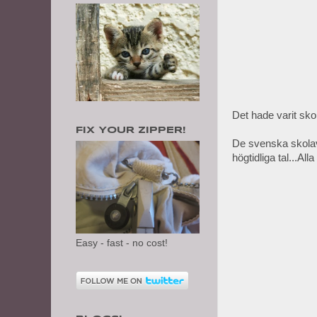
Det hade varit sk
FIX YOUR ZIPPER!
De svenska skolav
högtidliga tal...Al
Easy - fast - no cost!