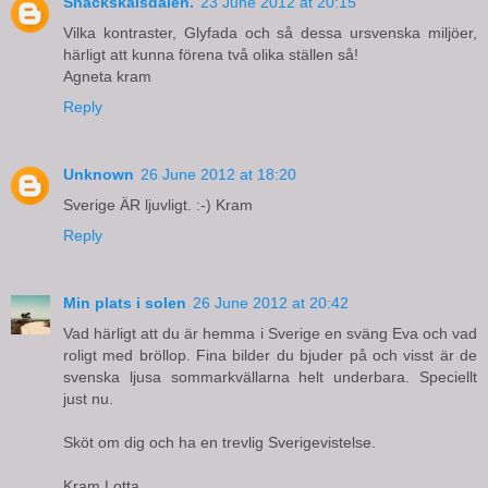
Snäckskalsdalen.
23 June 2012 at 20:15
Vilka kontraster, Glyfada och så dessa ursvenska miljöer,
härligt att kunna förena två olika ställen så!
Agneta kram
Reply
Unknown
26 June 2012 at 18:20
Sverige ÄR ljuvligt. :-) Kram
Reply
Min plats i solen
26 June 2012 at 20:42
Vad härligt att du är hemma i Sverige en sväng Eva och vad
roligt med bröllop. Fina bilder du bjuder på och visst är de
svenska ljusa sommarkvällarna helt underbara. Speciellt
just nu.
Sköt om dig och ha en trevlig Sverigevistelse.
Kram Lotta