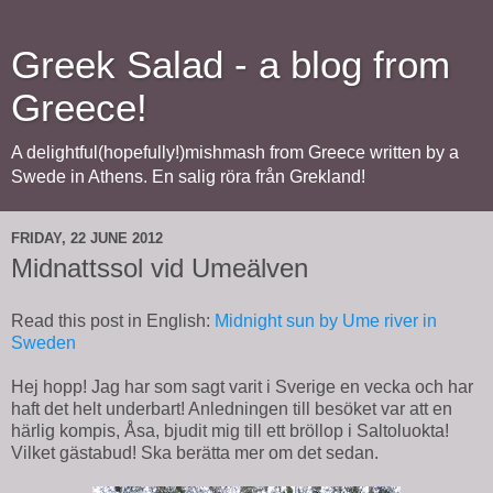
Greek Salad - a blog from
Greece!
A delightful(hopefully!)mishmash from Greece written by a
Swede in Athens. En salig röra från Grekland!
FRIDAY, 22 JUNE 2012
Midnattssol vid Umeälven
Read this post in English:
Midnight sun by Ume river in
Sweden
Hej hopp! Jag har som sagt varit i Sverige en vecka och har
haft det helt underbart! Anledningen till besöket var att en
härlig kompis, Åsa, bjudit mig till ett bröllop i Saltoluokta!
Vilket gästabud! Ska berätta mer om det sedan.