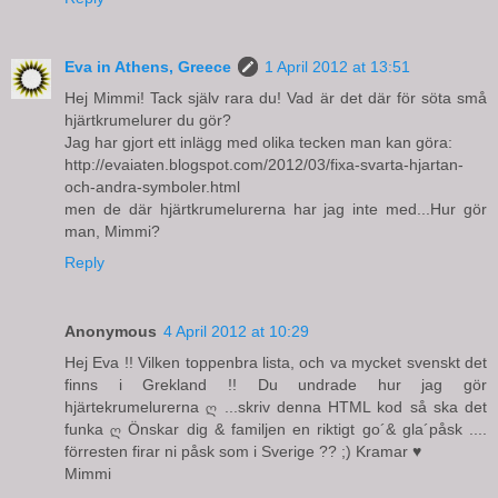
Eva in Athens, Greece
1 April 2012 at 13:51
Hej Mimmi! Tack själv rara du! Vad är det där för söta små
hjärtkrumelurer du gör?
Jag har gjort ett inlägg med olika tecken man kan göra:
http://evaiaten.blogspot.com/2012/03/fixa-svarta-hjartan-
och-andra-symboler.html
men de där hjärtkrumelurerna har jag inte med...Hur gör
man, Mimmi?
Reply
Anonymous
4 April 2012 at 10:29
Hej Eva !! Vilken toppenbra lista, och va mycket svenskt det
finns i Grekland !! Du undrade hur jag gör
hjärtekrumelurerna ღ ...skriv denna HTML kod så ska det
funka ღ Önskar dig & familjen en riktigt go´& gla´påsk ....
förresten firar ni påsk som i Sverige ?? ;) Kramar ♥
Mimmi