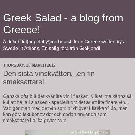
Greek Salad - a blog from
Greece!
A delightful(hopefully!)mishmash from Greece written by a
Swede in Athens. En salig röra från Grekland!
THURSDAY, 29 MARCH 2012
Den sista vinskvätten...en fin
smaksättare!
Ganska ofta blir det kvar lite vin i flaskan, vilket inte känns så
kul att hälla i slasken - speciellt om det är ett lite finare vin...
Vad gör man med det vin som blivit över i flaskan? Jo, man
kan göra iskuber av det och sedan använda som
smaksättare i olika grytor m.m!