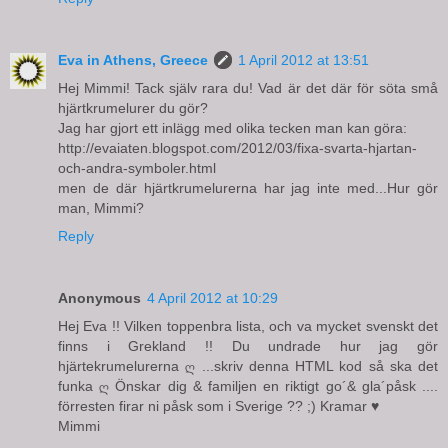
Eva in Athens, Greece
1 April 2012 at 13:51
Hej Mimmi! Tack själv rara du! Vad är det där för söta små
hjärtkrumelurer du gör?
Jag har gjort ett inlägg med olika tecken man kan göra:
http://evaiaten.blogspot.com/2012/03/fixa-svarta-hjartan-
och-andra-symboler.html
men de där hjärtkrumelurerna har jag inte med...Hur gör
man, Mimmi?
Reply
Anonymous
4 April 2012 at 10:29
Hej Eva !! Vilken toppenbra lista, och va mycket svenskt det
finns i Grekland !! Du undrade hur jag gör
hjärtekrumelurerna ღ ...skriv denna HTML kod så ska det
funka ღ Önskar dig & familjen en riktigt go´& gla´påsk ....
förresten firar ni påsk som i Sverige ?? ;) Kramar ♥
Mimmi