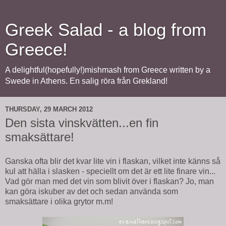
Greek Salad - a blog from
Greece!
A delightful(hopefully!)mishmash from Greece written by a
Swede in Athens. En salig röra från Grekland!
THURSDAY, 29 MARCH 2012
Den sista vinskvätten...en fin
smaksättare!
Ganska ofta blir det kvar lite vin i flaskan, vilket inte känns så
kul att hälla i slasken - speciellt om det är ett lite finare vin...
Vad gör man med det vin som blivit över i flaskan? Jo, man
kan göra iskuber av det och sedan använda som
smaksättare i olika grytor m.m!