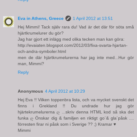
Eva in Athens, Greece
1 April 2012 at 13:51
Hej Mimmi! Tack själv rara du! Vad är det där för söta små
hjärtkrumelurer du gör?
Jag har gjort ett inlägg med olika tecken man kan göra:
http://evaiaten.blogspot.com/2012/03/fixa-svarta-hjartan-
och-andra-symboler.html
men de där hjärtkrumelurerna har jag inte med...Hur gör
man, Mimmi?
Reply
Anonymous
4 April 2012 at 10:29
Hej Eva !! Vilken toppenbra lista, och va mycket svenskt det
finns i Grekland !! Du undrade hur jag gör
hjärtekrumelurerna ღ ...skriv denna HTML kod så ska det
funka ღ Önskar dig & familjen en riktigt go´& gla´påsk ....
förresten firar ni påsk som i Sverige ?? ;) Kramar ♥
Mimmi