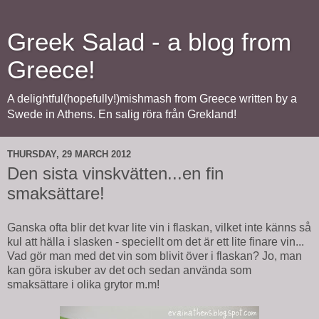
Greek Salad - a blog from
Greece!
A delightful(hopefully!)mishmash from Greece written by a
Swede in Athens. En salig röra från Grekland!
THURSDAY, 29 MARCH 2012
Den sista vinskvätten...en fin
smaksättare!
Ganska ofta blir det kvar lite vin i flaskan, vilket inte känns så
kul att hälla i slasken - speciellt om det är ett lite finare vin...
Vad gör man med det vin som blivit över i flaskan? Jo, man
kan göra iskuber av det och sedan använda som
smaksättare i olika grytor m.m!