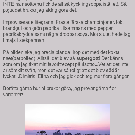
INTE ha risotto(nu fick de alltså kycklingsoppa istället). Så
p.g.a det brukar jag aldrig göra det.
Improviserade litegrann. Fräste färska champinjoner, lök,
brandgul och grön paprika tillsammans med peppar,
paprikakrydda samt några droppar soya. Mot slutet hade jag
i majs i stekpannan.
På bilden ska jag precis blanda ihop det med det kokta
riset(parboiled). Alltså, det blev så
supergott!
Det känns
som om jag fixat mitt favoritrecept på risotto...Vet att det inte
är särskilt svårt, men det var så roligt att det blev
sådär
lyckat...Dimitris, Elina och jag gick och tog mer flera gånger.
Berätta gärna hur ni brukar göra, jag provar gärna fler
varianter!