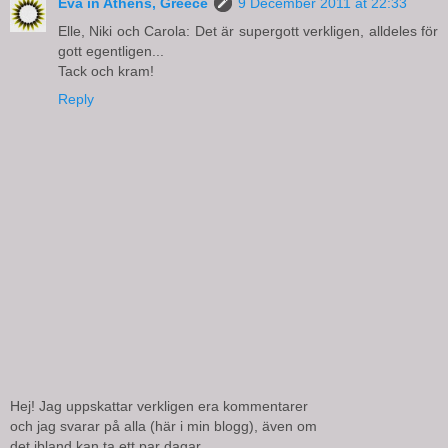
Eva in Athens, Greece
9 December 2011 at 22:33
Elle, Niki och Carola: Det är supergott verkligen, alldeles för
gott egentligen...
Tack och kram!
Reply
Hej! Jag uppskattar verkligen era kommentarer
och jag svarar på alla (här i min blogg), även om
det ibland kan ta ett par dagar...