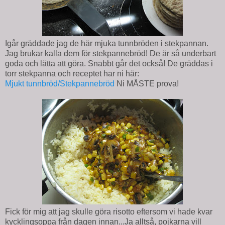
Igår gräddade jag de här mjuka tunnbröden i stekpannan.
Jag brukar kalla dem för stekpannebröd! De är så underbart
goda och lätta att göra. Snabbt går det också! De gräddas i
torr stekpanna och receptet har ni här:
Mjukt tunnbröd/Stekpannebröd
Ni MÅSTE prova!
Fick för mig att jag skulle göra risotto eftersom vi hade kvar
kycklingsoppa från dagen innan...Ja alltså, pojkarna vill