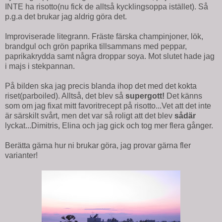
INTE ha risotto(nu fick de alltså kycklingsoppa istället). Så
p.g.a det brukar jag aldrig göra det.
Improviserade litegrann. Fräste färska champinjoner, lök,
brandgul och grön paprika tillsammans med peppar,
paprikakrydda samt några droppar soya. Mot slutet hade jag
i majs i stekpannan.
På bilden ska jag precis blanda ihop det med det kokta
riset(parboiled). Alltså, det blev så
supergott!
Det känns
som om jag fixat mitt favoritrecept på risotto...Vet att det inte
är särskilt svårt, men det var så roligt att det blev
sådär
lyckat...Dimitris, Elina och jag gick och tog mer flera gånger.
Berätta gärna hur ni brukar göra, jag provar gärna fler
varianter!