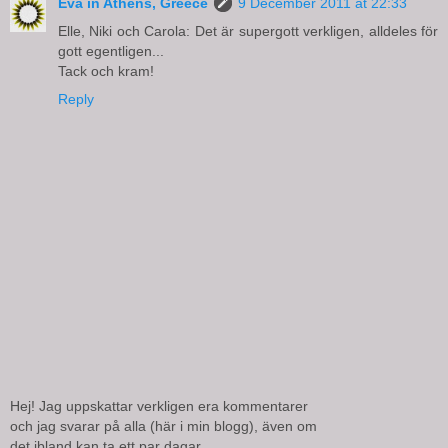
Eva in Athens, Greece
9 December 2011 at 22:33
Elle, Niki och Carola: Det är supergott verkligen, alldeles för
gott egentligen...
Tack och kram!
Reply
Hej! Jag uppskattar verkligen era kommentarer
och jag svarar på alla (här i min blogg), även om
det ibland kan ta ett par dagar...