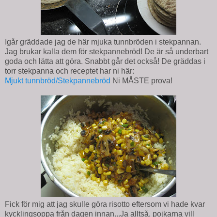
Igår gräddade jag de här mjuka tunnbröden i stekpannan.
Jag brukar kalla dem för stekpannebröd! De är så underbart
goda och lätta att göra. Snabbt går det också! De gräddas i
torr stekpanna och receptet har ni här:
Mjukt tunnbröd/Stekpannebröd
Ni MÅSTE prova!
Fick för mig att jag skulle göra risotto eftersom vi hade kvar
kycklingsoppa från dagen innan...Ja alltså, pojkarna vill