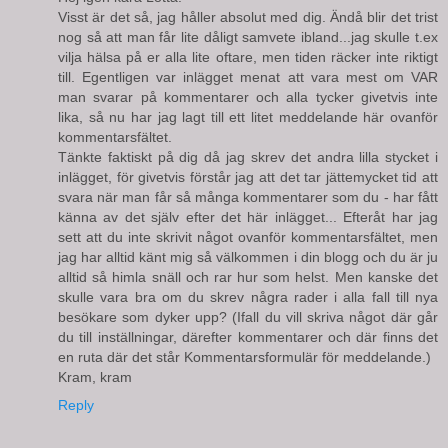
Visst är det så, jag håller absolut med dig. Ändå blir det trist
nog så att man får lite dåligt samvete ibland...jag skulle t.ex
vilja hälsa på er alla lite oftare, men tiden räcker inte riktigt
till. Egentligen var inlägget menat att vara mest om VAR
man svarar på kommentarer och alla tycker givetvis inte
lika, så nu har jag lagt till ett litet meddelande här ovanför
kommentarsfältet.
Tänkte faktiskt på dig då jag skrev det andra lilla stycket i
inlägget, för givetvis förstår jag att det tar jättemycket tid att
svara när man får så många kommentarer som du - har fått
känna av det själv efter det här inlägget... Efteråt har jag
sett att du inte skrivit något ovanför kommentarsfältet, men
jag har alltid känt mig så välkommen i din blogg och du är ju
alltid så himla snäll och rar hur som helst. Men kanske det
skulle vara bra om du skrev några rader i alla fall till nya
besökare som dyker upp? (Ifall du vill skriva något där går
du till inställningar, därefter kommentarer och där finns det
en ruta där det står Kommentarsformulär för meddelande.)
Kram, kram
Reply