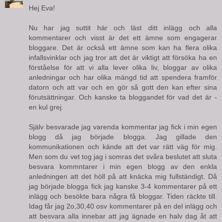
Hej Eva!
Nu har jag suttit här och läst ditt inlägg och alla
kommentarer och visst är det ett ämne som engagerar
bloggare. Det är också ett ämne som kan ha flera olika
infallsvinklar och jag tror att det är viktigt att försöka ha en
förståelse för att vi alla lever olika liv, bloggar av olika
anledningar och har olika mängd tid att spendera framför
datorn och att var och en gör så gott den kan efter sina
förutsättningar. Och kanske ta bloggandet för vad det är -
en kul grej.
Själv besvarade jag varenda kommentar jag fick i min egen
blogg då jag började blogga. Jag gillade den
kommunikationen och kände att det var rätt väg för mig.
Men som du vet tog jag i somras det svåra beslutet att sluta
besvara kommntarer i min egen blogg av den enkla
anledningen att det höll på att knäcka mig fullständigt. Då
jag började blogga fick jag kanske 3-4 kommentarer på ett
inlägg och besökte bara några få bloggar. Tiden räckte till.
Idag får jag 2o,30,40 osv kommentarer på en del inlägg och
att besvara alla innebar att jag ägnade en halv dag åt att