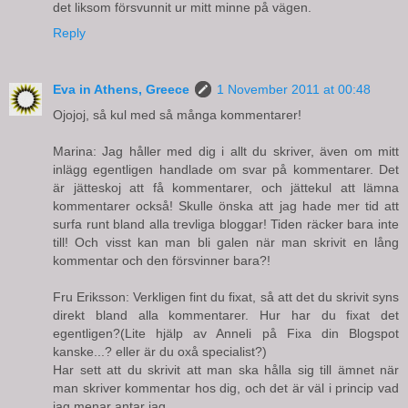
det liksom försvunnit ur mitt minne på vägen.
Reply
Eva in Athens, Greece
1 November 2011 at 00:48
Ojojoj, så kul med så många kommentarer!
Marina: Jag håller med dig i allt du skriver, även om mitt
inlägg egentligen handlade om svar på kommentarer. Det
är jätteskoj att få kommentarer, och jättekul att lämna
kommentarer också! Skulle önska att jag hade mer tid att
surfa runt bland alla trevliga bloggar! Tiden räcker bara inte
till! Och visst kan man bli galen när man skrivit en lång
kommentar och den försvinner bara?!
Fru Eriksson: Verkligen fint du fixat, så att det du skrivit syns
direkt bland alla kommentarer. Hur har du fixat det
egentligen?(Lite hjälp av Anneli på Fixa din Blogspot
kanske...? eller är du oxå specialist?)
Har sett att du skrivit att man ska hålla sig till ämnet när
man skriver kommentar hos dig, och det är väl i princip vad
jag menar antar jag...