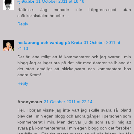
ღ ℬabbi
31 October 2011 at 18:48
Rättelse: Jag menade inte Liljegrens-spot utan
snäckskalsdalen hehehe....
Reply
restaurang och vardag på Kreta
31 October 2011 at
21:13
Det är jätte roligt att få kommentarer och jag svarar i min
blogg.Jag är inget bra på det här med datorer så ibland är
det stört omöjligt att skicka,svara och kommentera hos
andra.Kram!
Reply
Anonymous
31 October 2011 at 22:14
Hej, i början visste jag inte vart jag skulle svara så ibland
blev det i min egen blogg och andra gånger i personen som
kommenterat i min. Men det var ju du som sa till mig att
svara på kommentererna i min egen blogg och det försöker
jag följa nu. För det mesta svarar jag på alla inlägg..jag får