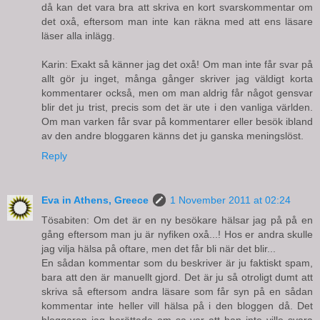
då kan det vara bra att skriva en kort svarskommentar om
det oxå, eftersom man inte kan räkna med att ens läsare
läser alla inlägg.
Karin: Exakt så känner jag det oxå! Om man inte får svar på
allt gör ju inget, många gånger skriver jag väldigt korta
kommentarer också, men om man aldrig får något gensvar
blir det ju trist, precis som det är ute i den vanliga världen.
Om man varken får svar på kommentarer eller besök ibland
av den andre bloggaren känns det ju ganska meningslöst.
Reply
Eva in Athens, Greece
1 November 2011 at 02:24
Tösabiten: Om det är en ny besökare hälsar jag på på en
gång eftersom man ju är nyfiken oxå...! Hos er andra skulle
jag vilja hälsa på oftare, men det får bli när det blir...
En sådan kommentar som du beskriver är ju faktiskt spam,
bara att den är manuellt gjord. Det är ju så otroligt dumt att
skriva så eftersom andra läsare som får syn på en sådan
kommentar inte heller vill hälsa på i den bloggen då. Det
bloggaren jag berättade om sa var att han inte ville svara