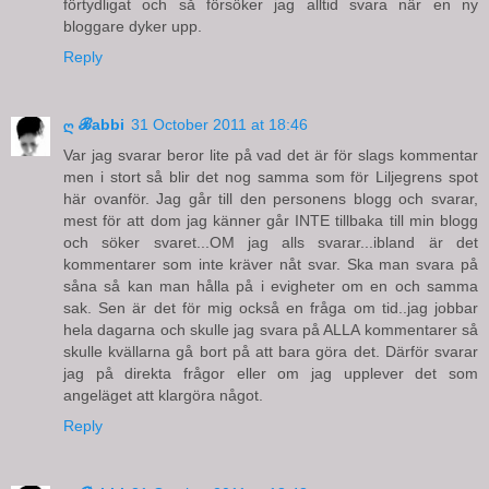
förtydligat och så försöker jag alltid svara när en ny
bloggare dyker upp.
Reply
ღ ℬabbi
31 October 2011 at 18:46
Var jag svarar beror lite på vad det är för slags kommentar
men i stort så blir det nog samma som för Liljegrens spot
här ovanför. Jag går till den personens blogg och svarar,
mest för att dom jag känner går INTE tillbaka till min blogg
och söker svaret...OM jag alls svarar...ibland är det
kommentarer som inte kräver nåt svar. Ska man svara på
såna så kan man hålla på i evigheter om en och samma
sak. Sen är det för mig också en fråga om tid..jag jobbar
hela dagarna och skulle jag svara på ALLA kommentarer så
skulle kvällarna gå bort på att bara göra det. Därför svarar
jag på direkta frågor eller om jag upplever det som
angeläget att klargöra något.
Reply