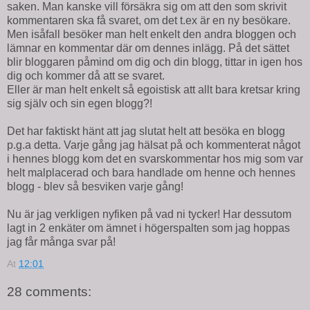
saken. Man kanske vill försäkra sig om att den som skrivit
kommentaren ska få svaret, om det t.ex är en ny besökare.
Men isåfall besöker man helt enkelt den andra bloggen och
lämnar en kommentar där om dennes inlägg. På det sättet
blir bloggaren påmind om dig och din blogg, tittar in igen hos
dig och kommer då att se svaret.
Eller är man helt enkelt så egoistisk att allt bara kretsar kring
sig själv och sin egen blogg?!
Det har faktiskt hänt att jag slutat helt att besöka en blogg
p.g.a detta. Varje gång jag hälsat på och kommenterat något
i hennes blogg kom det en svarskommentar hos mig som var
helt malplacerad och bara handlade om henne och hennes
blogg - blev så besviken varje gång!
Nu är jag verkligen nyfiken på vad ni tycker! Har dessutom
lagt in 2 enkäter om ämnet i högerspalten som jag hoppas
jag får många svar på!
At
12:01
28 comments: