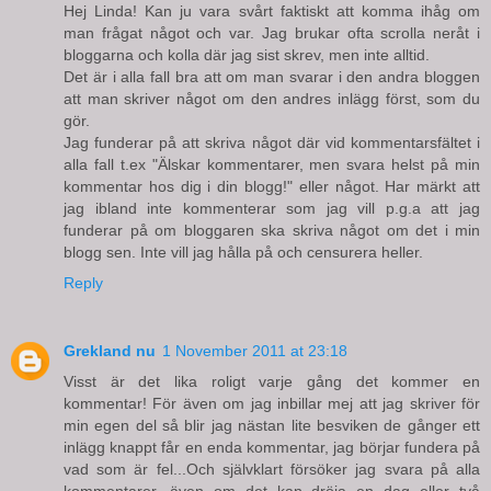
Hej Linda! Kan ju vara svårt faktiskt att komma ihåg om
man frågat något och var. Jag brukar ofta scrolla neråt i
bloggarna och kolla där jag sist skrev, men inte alltid.
Det är i alla fall bra att om man svarar i den andra bloggen
att man skriver något om den andres inlägg först, som du
gör.
Jag funderar på att skriva något där vid kommentarsfältet i
alla fall t.ex "Älskar kommentarer, men svara helst på min
kommentar hos dig i din blogg!" eller något. Har märkt att
jag ibland inte kommenterar som jag vill p.g.a att jag
funderar på om bloggaren ska skriva något om det i min
blogg sen. Inte vill jag hålla på och censurera heller.
Reply
Grekland nu
1 November 2011 at 23:18
Visst är det lika roligt varje gång det kommer en
kommentar! För även om jag inbillar mej att jag skriver för
min egen del så blir jag nästan lite besviken de gånger ett
inlägg knappt får en enda kommentar, jag börjar fundera på
vad som är fel...Och självklart försöker jag svara på alla
kommentarer, även om det kan dröja en dag eller två