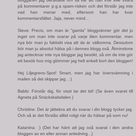
på kommentarer p.g.a spam-risken och det förstår jag inte
vad han menar med, eftersom han har kvar
kommentarsfältet. Jaja, never mind...
Steve: Precis, om man är "gamla" bloggvänner gör det ju
inget om man inte svarar på varje liten kommentar, men
nya bör man ju faktiskt visa att de är välkomna. Dessutom
bör man ju absolut hälsa på i dennes blogg oxå. Åtminstone
jag antecknar inte nya bloggar jag besökt, så om de inte gör
ett besök hos mig glömmer jag helt enkelt bort den bloggen!
Hej Liljegrens-Spot! Smart, men jag har översvämning i
mailen så det skippar jag...:)
Babbi: Förstår dig, för visst tar det tid! (Se även svaret till
Agneta på Snäckskalsdalen.)
Christine: Det är jättebra att du svarar i din blogg tycker jag.
Och så är det förstås alltid roligt när du hälsar på som nu!
Katariina: :) (Det har hänt att jag oxå svarat i den andra
bloggen av en eller annan anledning...)