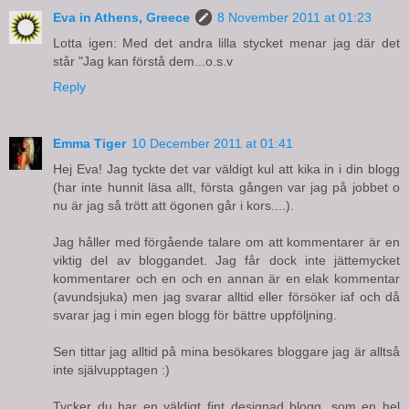
Eva in Athens, Greece
8 November 2011 at 01:23
Lotta igen: Med det andra lilla stycket menar jag där det
står "Jag kan förstå dem...o.s.v
Reply
Emma Tiger
10 December 2011 at 01:41
Hej Eva! Jag tyckte det var väldigt kul att kika in i din blogg
(har inte hunnit läsa allt, första gången var jag på jobbet o
nu är jag så trött att ögonen går i kors....).
Jag håller med förgående talare om att kommentarer är en
viktig del av bloggandet. Jag får dock inte jättemycket
kommentarer och en och en annan är en elak kommentar
(avundsjuka) men jag svarar alltid eller försöker iaf och då
svarar jag i min egen blogg för bättre uppföljning.
Sen tittar jag alltid på mina besökares bloggare jag är alltså
inte självupptagen :)
Tycker du har en väldigt fint designad blogg, som en hel