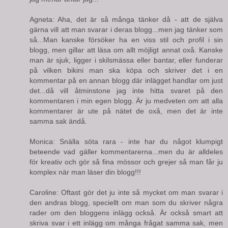
Agneta: Aha, det är så många tänker då - att de själva
gärna vill att man svarar i deras blogg...men jag tänker som
så...Man kanske försöker ha en viss stil och profil i sin
blogg, men gillar att läsa om allt möjligt annat oxå. Kanske
man är sjuk, ligger i skilsmässa eller bantar, eller funderar
på vilken bikini man ska köpa och skriver det i en
kommentar på en annan blogg där inlägget handlar om just
det...då vill åtminstone jag inte hitta svaret på den
kommentaren i min egen blogg. Är ju medveten om att alla
kommentarer är ute på nätet de oxå, men det är inte
samma sak ändå.
Monica: Snälla söta rara - inte har du något klumpigt
beteende vad gäller kommentarerna...men du är alldeles
för kreativ och gör så fina mössor och grejer så man får ju
komplex när man läser din blogg!!!
Caroline: Oftast gör det ju inte så mycket om man svarar i
den andras blogg, speciellt om man som du skriver några
rader om den bloggens inlägg också. Är också smart att
skriva svar i ett inlägg om många frågat samma sak, men