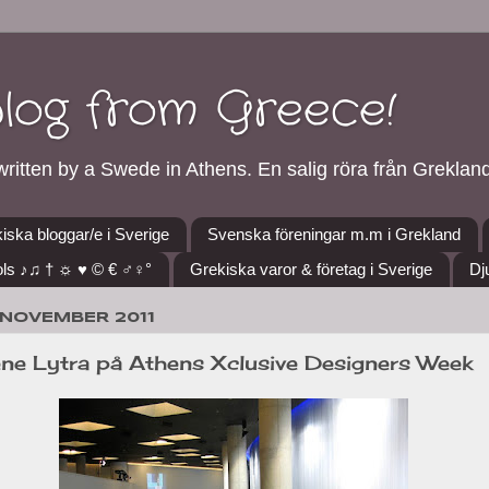
blog from Greece!
ritten by a Swede in Athens. En salig röra från Grekland
iska bloggar/e i Sverige
Svenska föreningar m.m i Grekland
ls ♪♫ † ☼ ♥ © € ♂♀°
Grekiska varor & företag i Sverige
Dj
 NOVEMBER 2011
rene Lytra på Athens Xclusive Designers Week