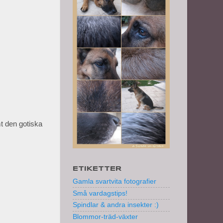
mt den gotiska
ETIKETTER
Gamla svartvita fotografier
Små vardagstips!
Spindlar & andra insekter :)
Blommor-träd-växter