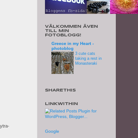
VÄLKOMMEN ÄVEN
TILL MIN
FOTOBLOGG!
Greece in my Heart -
photoblog
3 cute cats
taking a rest in
Monasteraki
SHARETHIS
LINKWITHIN
ytra-
Google