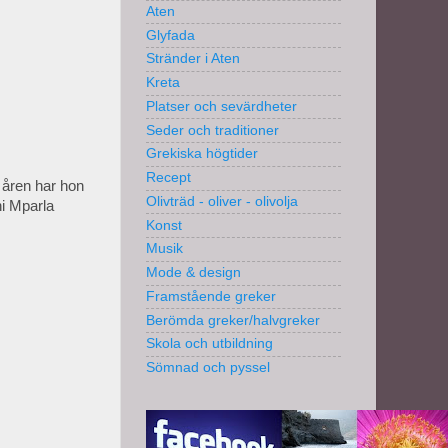
Aten
Glyfada
Stränder i Aten
Kreta
Platser och sevärdheter
Seder och traditioner
Grekiska högtider
Recept
å åren har hon
Olivträd - oliver - olivolja
ni Mparla
Konst
Musik
Mode & design
Framstående greker
Berömda greker/halvgreker
Skola och utbildning
Sömnad och pyssel