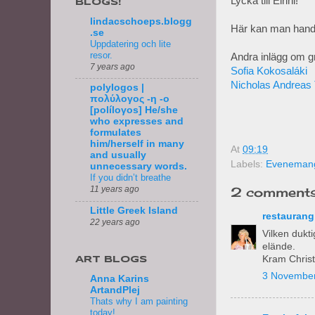
Lycka till Eirini!
BLOGS!
lindacschoeps.blogg
Här kan man handl
.se
Uppdatering och lite
resor.
Andra inlägg om g
7 years ago
Sofia Kokosaláki
Nicholas Andreas 
polylogos |
πολύλογος -η -ο
[políloγos] He/she
who expresses and
formulates
him/herself in many
At
09:19
and usually
Labels:
Evenemang
unnecessary words.
If you didn’t breathe
2 comments
11 years ago
Little Greek Island
restaurang
22 years ago
Vilken dukt
elände.
Kram Christ
ART BLOGS
3 November
Anna Karins
ArtandPlej
Thats why I am painting
today!