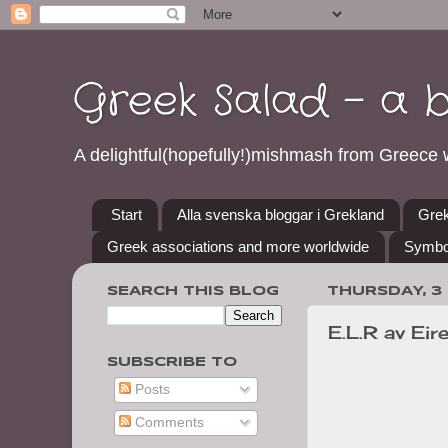
Greek Salad - a 
A delightful(hopefully!)mishmash from Greece w
Start
Alla svenska bloggar i Grekland
Grek
Greek associations and more worldwide
Symbo
SEARCH THIS BLOG
THURSDAY, 3
E.L.R av Ei
SUBSCRIBE TO
Posts
Comments