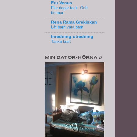
Fru Venus
Fler dagar tack. Och
timmar.
Rena Rama Grekiskan
Låt barn vara barn
Inredning-utredning
Tanka kraft
MIN DATOR-HÖRNA :)