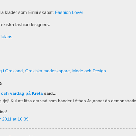
a kläder som Eirini skapat:
Fashion Lover
rekiska fashiondesigners:
Talaris
 i Grekland
,
Grekiska modeskapare
,
Mode och Design
:
 och vardag på Kreta
said...
ig tjej!!Kul att läsa om vad som händer i Athen.Ja,annat än demonstrati
ina!
 2011 at 16:39