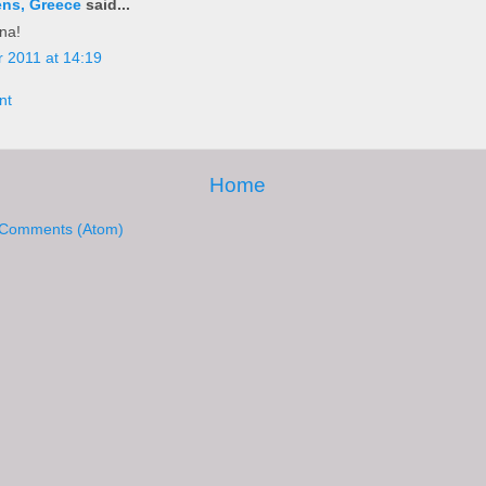
ens, Greece
said...
ina!
 2011 at 14:19
nt
Home
 Comments (Atom)