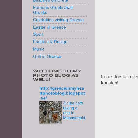
Beaches on Crete
Famous Greeks/half
Greeks
Celebrities visiting Greece
Easter in Greece
Sport
Fashion & Design
Music
Golf in Greece
WELCOME TO MY
PHOTO BLOG AS
Irenes första coll
WELL!
konsten!
http://greeceinmyhea
rtphotoblog.blogspot
.se/
3 cute cats
taking a
rest in
Monasteraki