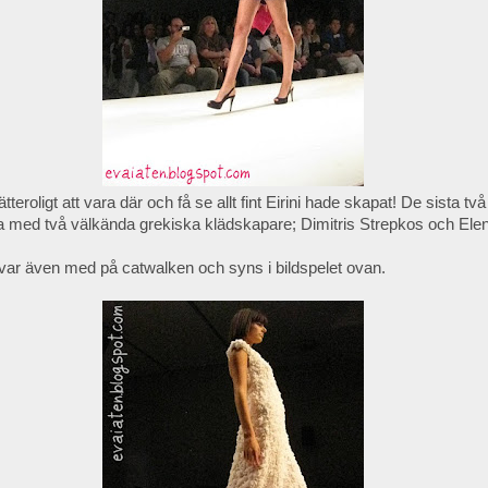
ätteroligt att vara där och få se allt fint Eirini hade skapat! De sista tv
da med två välkända grekiska klädskapare; Dimitris Strepkos och Ele
 var även med på catwalken och syns i bildspelet ovan.