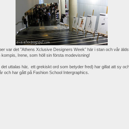
ober var det "Athens Xclusive Designers Week" här i stan och vår älds
in kompis, Irene, som höll sin första modevisning!
 det uttalas här, ett grekiskt ord som betyder fred) har gillat att sy o
r och har gått på Fashion School Intergraphics.