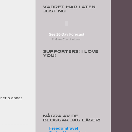
VÄDRET HÄR I ATEN
JUST NU
See 10-Day Forecast
© HotelsCombined.com
SUPPORTERS! I LOVE
YOU!
oner o.annat
NÅGRA AV DE
BLOGGAR JAG LÄSER!
Freedomtravel