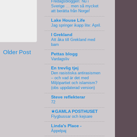
Fredagsbloggen: Nu i
Sverige … men så mycket
att berätta från Norge!
Lake House Life
Jag springer ikapp lite: April.
I Grekland
Att åka till Grekland med
barn
Older Post
Pettas blogg
Vardagsliv
En trevlig tjej
Den rasistiska antirasismen
– och vad är det med
Miljöpartiet och islamism?
(obs uppdaterad version)
Steve reflekterar
72
★GAMLA POSTHUSET
Flygbussar och kejsare
Linda's Place -
Äppelpaj