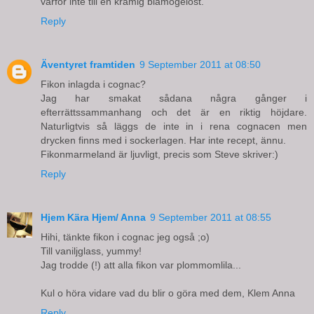
varför inte till en krämig blåmögelost.
Reply
Äventyret framtiden
9 September 2011 at 08:50
Fikon inlagda i cognac?
Jag har smakat sådana några gånger i
efterrättssammanhang och det är en riktig höjdare.
Naturligtvis så läggs de inte in i rena cognacen men
drycken finns med i sockerlagen. Har inte recept, ännu.
Fikonmarmeland är ljuvligt, precis som Steve skriver:)
Reply
Hjem Kära Hjem/ Anna
9 September 2011 at 08:55
Hihi, tänkte fikon i cognac jeg også ;o)
Till vaniljglass, yummy!
Jag trodde (!) att alla fikon var plommomlila...
Kul o höra vidare vad du blir o göra med dem, Klem Anna
Reply