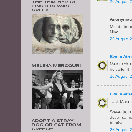
26 August 2
THE TEACHER OF
EINSTEIN WAS
GREEK
Anonymous
Min dotter o
Nina
26 August 2
Eva in Ath
Men usch så
MELINA MERCOURI
helt eller?!
26 August 2
Eva in Ath
Tack Marina
Steve, ja, j
det är så m
ADOPT A STRAY
behövs!
DOG OR CAT FROM
GREECE!
26 August 2