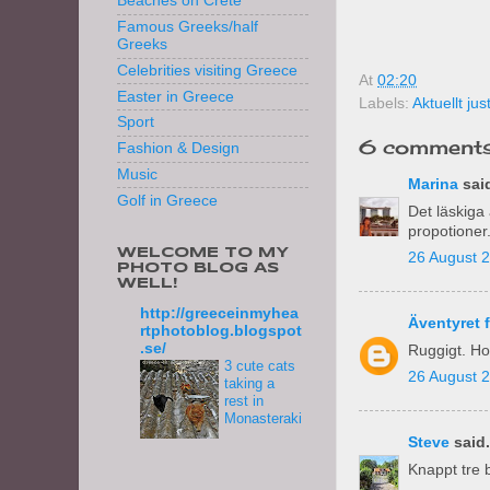
Beaches on Crete
Famous Greeks/half
Greeks
Celebrities visiting Greece
At
02:20
Easter in Greece
Labels:
Aktuellt ju
Sport
6 comments
Fashion & Design
Music
Marina
said
Golf in Greece
Det läskiga 
propotioner.
WELCOME TO MY
26 August 2
PHOTO BLOG AS
WELL!
http://greeceinmyhea
Äventyret 
rtphotoblog.blogspot
.se/
Ruggigt. Hop
3 cute cats
26 August 2
taking a
rest in
Monasteraki
Steve
said.
Knappt tre 