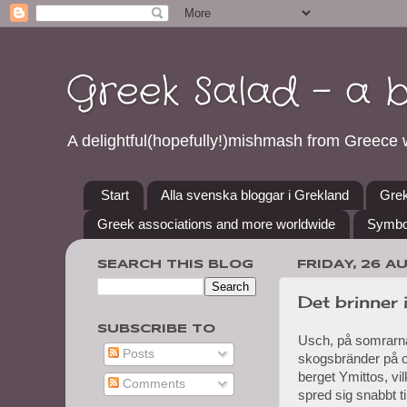
Greek Salad - a 
A delightful(hopefully!)mishmash from Greece w
Start
Alla svenska bloggar i Grekland
Grek
Greek associations and more worldwide
Symbo
SEARCH THIS BLOG
FRIDAY, 26 A
Det brinner 
SUBSCRIBE TO
Usch, på somrarna 
Posts
skogsbränder på oli
berget Ymittos, vil
Comments
spred sig snabbt t