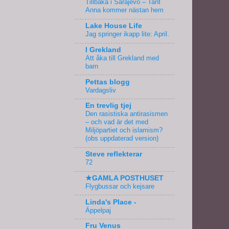
Tillbaka i Sarajevo – Tant
Anna kommer nästan hem
Lake House Life
Jag springer ikapp lite: April.
I Grekland
Att åka till Grekland med
barn
Pettas blogg
Vardagsliv
En trevlig tjej
Den rasistiska antirasismen
– och vad är det med
Miljöpartiet och islamism?
(obs uppdaterad version)
Steve reflekterar
72
★GAMLA POSTHUSET
Flygbussar och kejsare
Linda's Place -
Äppelpaj
Fru Venus