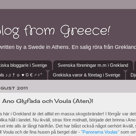
blog from Greece!
ritten by a Swede in Athens. En salig röra från Grekland
iska bloggar/e i Sverige
Svenska föreningar m.m i Grekland
ls ♪♫ † ☼ ♥ © € ♂♀°
Grekiska varor & företag i Sverige
Dj
UGUST 2011
i Ano Glyfada och Voula (Aten)!
här i Grekland är det alltid en massa skogsbränder! I förrgår var det
ka håll i landet. Nu ikväll, strax före midnatt, började det brinna i An
ket inte alls är långt härifrån. Det har blåst också något oerhört ikväll
ill Voula och de fina husen på berget där -
"Panorama Voulas"
som omr