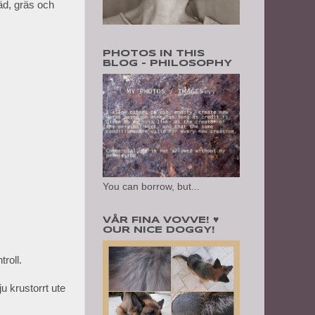
räd, gräs och
PHOTOS IN THIS
BLOG - PHILOSOPHY
You can borrow, but...
VÅR FINA VOVVE! ♥
OUR NICE DOGGY!
roll.
u krustorrt ute