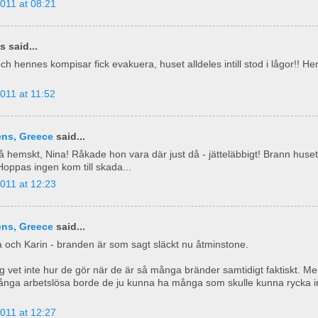
011 at 08:21
 said...
ch hennes kompisar fick evakuera, huset alldeles intill stod i lågor!! He
011 at 11:52
ens, Greece
said...
 hemskt, Nina! Råkade hon vara där just då - jätteläbbigt! Brann huset i
 Hoppas ingen kom till skada...
011 at 12:23
ens, Greece
said...
 och Karin - branden är som sagt släckt nu åtminstone.
ag vet inte hur de gör när de är så många bränder samtidigt faktiskt. M
ånga arbetslösa borde de ju kunna ha många som skulle kunna rycka i
011 at 12:27