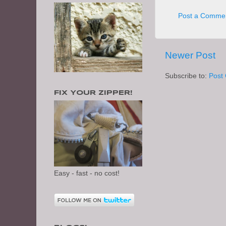
Post a Comme
Newer Post
Subscribe to:
Post
FIX YOUR ZIPPER!
Easy - fast - no cost!