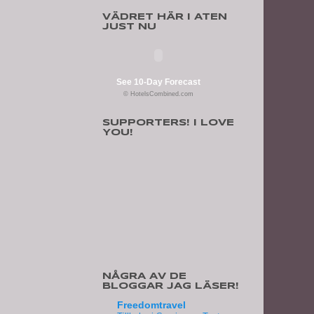
VÄDRET HÄR I ATEN
JUST NU
See 10-Day Forecast
© HotelsCombined.com
SUPPORTERS! I LOVE
YOU!
NÅGRA AV DE
BLOGGAR JAG LÄSER!
Freedomtravel