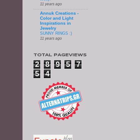
11 years ago
Annuk Creations -
Color and Light
Inspirations in
Jewelry
SUNNY RINGS :)
11 years ago
TOTAL PAGEVIEWS
2
8
9
5
7
5
4