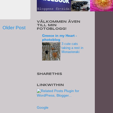
VÄLKOMMEN ÄVEN
TILL MIN
Older Post
FOTOBLOGG!
Greece in my Heart -
photoblog
3 cute cats
taking a rest in
Monasteraki
SHARETHIS
LINKWITHIN
Google