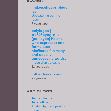
BLOGS!
lindacschoeps.blogg
.se
Uppdatering och lite
resor.
7 years ago
polylogos |
πολύλογος -η -ο
[políloγos] He/she
who expresses and
formulates
him/herself in many
and usually
unnecessary words.
If you didn’t breathe
11 years ago
Little Greek Island
22 years ago
ART BLOGS
Anna Karins
ArtandPlej
Thats why I am painting
today!