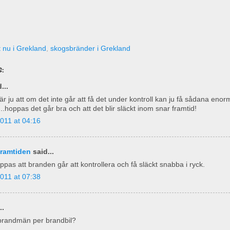
st nu i Grekland
,
skogsbränder i Grekland
:
...
är ju att om det inte går att få det under kontroll kan ju få sådana enor
..hoppas det går bra och att det blir släckt inom snar framtid!
011 at 04:16
framtiden
said...
pas att branden går att kontrollera och få släckt snabba i ryck.
011 at 07:38
..
brandmän per brandbil?