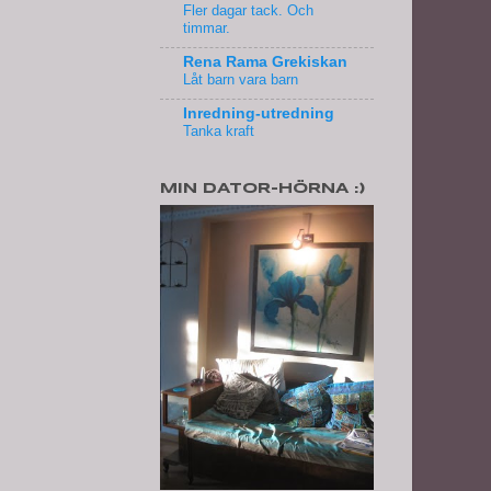
Fler dagar tack. Och
timmar.
Rena Rama Grekiskan
Låt barn vara barn
Inredning-utredning
Tanka kraft
MIN DATOR-HÖRNA :)