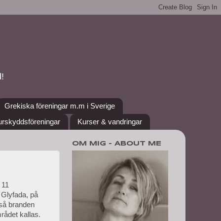
!
Grekiska föreningar m.m i Sverige
urskyddsföreningar
Kurser & vandringar
OM MIG - ABOUT ME
 11
o Glyfada, på
, så branden
ådet kallas.