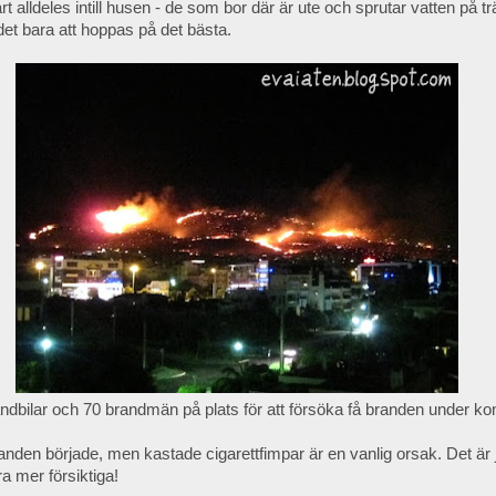
rt alldeles intill husen - de som bor där är ute och sprutar vatten på t
et bara att hoppas på det bästa.
andbilar och 70 brandmän på plats för att försöka få branden under kont
nden började, men kastade cigarettfimpar är en vanlig orsak. Det är j
a mer försiktiga!