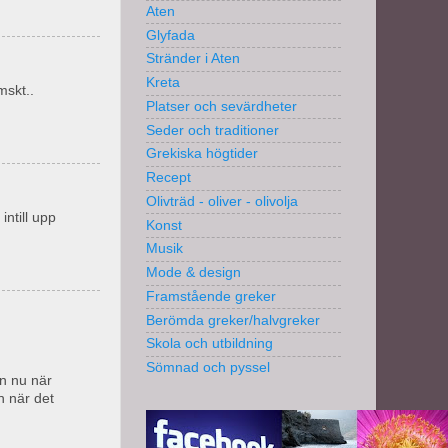
Aten
Glyfada
Stränder i Aten
Kreta
mskt..
Platser och sevärdheter
Seder och traditioner
Grekiska högtider
Recept
Olivträd - oliver - olivolja
ntill upp
Konst
Musik
Mode & design
Framstående greker
Berömda greker/halvgreker
Skola och utbildning
Sömnad och pyssel
en nu när
n när det