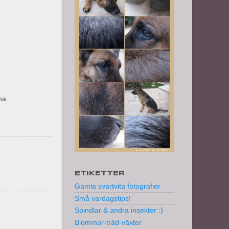
ma
ETIKETTER
Gamla svartvita fotografier
Små vardagstips!
Spindlar & andra insekter :)
Blommor-träd-växter