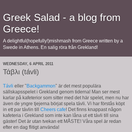
Greek Salad - a blog from
Greece!
A delightful(hopefully!)mishmash from Greece written by a
Swede in Athens. En salig röra från Grekland!
WEDNESDAY, 6 APRIL 2011
Τάβλι (távli)
Távli
eller "
Backgammon
" är det mest populära
sällskapsspelet i Grekland genom tiderna! Man ser mest
karlar på kafeterior som sitter med det här spelet, men nu har
även de yngre tjejerna börjat spela távli. Vi har förstås köpt
in ett par távlin till
Cheers cafe
! Det finns knappast någon
kafeteria i Grekland som inte kan låna ut ett távli till sina
gäster! Det är utan tvekan ett MÅSTE! Våra spel är redan
efter en dag flitigt använda!