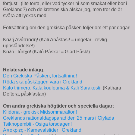
förtjust i (lite torra, eller vad tycker ni som smakat eller bor i
Grekland?) och de kretensiska älskar jag, men tror de är
svåra att lyckas med.
Fotrsättning om den grekiska påsken följer om ett par dagar!
Καλή Ανάσταση! (Kali Anástasi! = ungefär Trevlig
uppståndelse!)
Καλό Πάσχα! (Kaló Páska! = Glad Påsk!)
Relaterade inlägg:
Den Grekiska Påsken, fortsättning!
Röda ska påskäggen vara i Grekland
Kalo triimero, Kala koulouma & Kali Sarakosti!
(Kathara
Deftera, påskfastan)
Om andra grekiska högtider och speciella dagar:
Klidona - grekisk Midsommarafton!
Greklands nationaldagsparad den 25 mars i Glyfada
Tsiknopembti - Osiga torsdagen!
Απόκριες - Karnevalstider i Grekland!