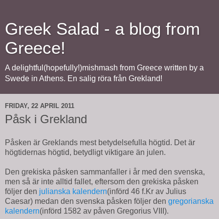
Greek Salad - a blog from
Greece!
A delightful(hopefully!)mishmash from Greece written by a
Swede in Athens. En salig röra från Grekland!
FRIDAY, 22 APRIL 2011
Påsk i Grekland
Påsken är Greklands mest betydelsefulla högtid. Det är
högtidernas högtid, betydligt viktigare än julen.
Den grekiska påsken sammanfaller i år med den svenska,
men så är inte alltid fallet, eftersom den grekiska påsken
följer den
julianska kalendern
(införd 46 f.Kr av Julius
Caesar) medan den svenska påsken följer den
gregorianska
kalendern
(införd 1582 av påven Gregorius VIII).