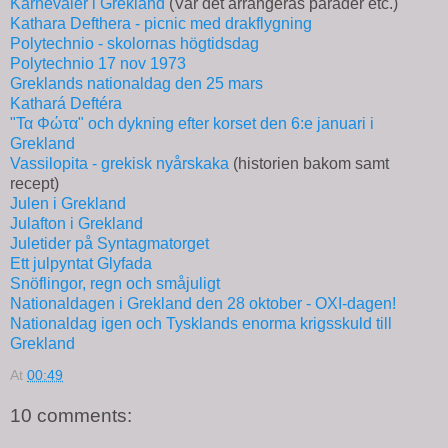
Karnevaler i Grekland
(Var det arrangeras parader etc.)
Kathara Defthera - picnic med drakflygning
Polytechnio - skolornas högtidsdag
Polytechnio 17 nov 1973
Greklands nationaldag den 25 mars
Kathará Deftéra
"Τα Φώτα" och dykning efter korset den 6:e januari i
Grekland
Vassilopita - grekisk nyårskaka
(historien bakom samt
recept)
Julen i Grekland
Julafton i Grekland
Juletider på Syntagmatorget
Ett julpyntat Glyfada
Snöflingor, regn och småjuligt
Nationaldagen i Grekland den 28 oktober - ΟΧΙ-dagen!
Nationaldag igen och Tysklands enorma krigsskuld till
Grekland
At
00:49
10 comments: