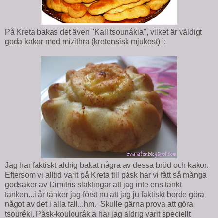
På Kreta bakas det även "Kallitsounákia", vilket är väldigt
goda kakor med mizithra (kretensisk mjukost) i:
Jag har faktiskt aldrig bakat några av dessa bröd och kakor.
Eftersom vi alltid varit på Kreta till påsk har vi fått så många
godsaker av Dimitris släktingar att jag inte ens tänkt
tanken...i år tänker jag först nu att jag ju faktiskt borde göra
något av det i alla fall...hm. Skulle gärna prova att göra
tsouréki. Påsk-koulourákia har jag aldrig varit speciellt