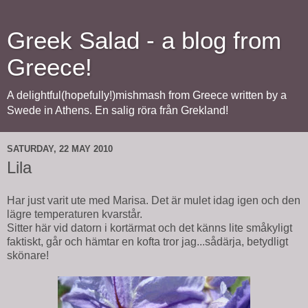
Greek Salad - a blog from
Greece!
A delightful(hopefully!)mishmash from Greece written by a
Swede in Athens. En salig röra från Grekland!
SATURDAY, 22 MAY 2010
Lila
Har just varit ute med Marisa. Det är mulet idag igen och den
lägre temperaturen kvarstår.
Sitter här vid datorn i kortärmat och det känns lite småkyligt
faktiskt, går och hämtar en kofta tror jag...sådärja, betydligt
skönare!