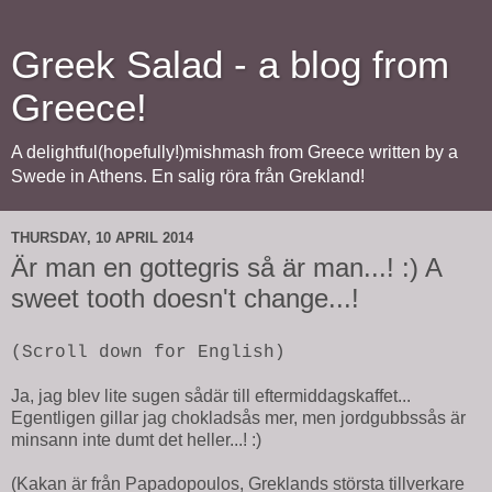
Greek Salad - a blog from
Greece!
A delightful(hopefully!)mishmash from Greece written by a
Swede in Athens. En salig röra från Grekland!
THURSDAY, 10 APRIL 2014
Är man en gottegris så är man...! :) A
sweet tooth doesn't change...!
(Scroll down for English)
Ja, jag blev lite sugen sådär till eftermiddagskaffet...
Egentligen gillar jag chokladsås mer, men jordgubbssås är
minsann inte dumt det heller...! :)
(Kakan är från Papadopoulos, Greklands största tillverkare