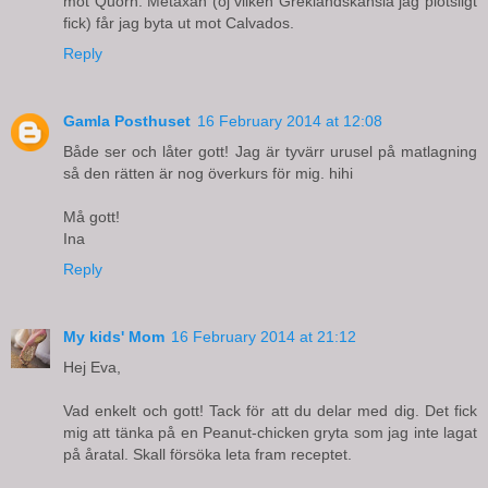
mot Quorn. Metaxan (oj vilken Greklandskänsla jag plötsligt
fick) får jag byta ut mot Calvados.
Reply
Gamla Posthuset
16 February 2014 at 12:08
Både ser och låter gott! Jag är tyvärr urusel på matlagning
så den rätten är nog överkurs för mig. hihi
Må gott!
Ina
Reply
My kids' Mom
16 February 2014 at 21:12
Hej Eva,
Vad enkelt och gott! Tack för att du delar med dig. Det fick
mig att tänka på en Peanut-chicken gryta som jag inte lagat
på åratal. Skall försöka leta fram receptet.