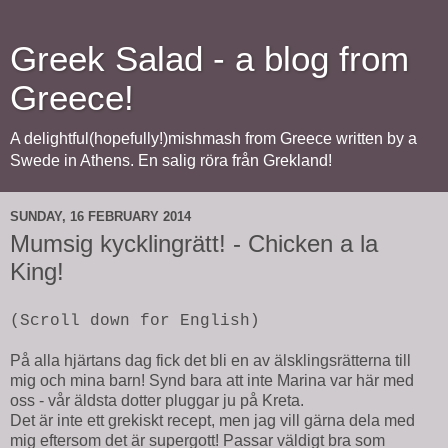
Greek Salad - a blog from
Greece!
A delightful(hopefully!)mishmash from Greece written by a
Swede in Athens. En salig röra från Grekland!
SUNDAY, 16 FEBRUARY 2014
Mumsig kycklingrätt! - Chicken a la
King!
(Scroll down for English)
På alla hjärtans dag fick det bli en av älsklingsrätterna till
mig och mina barn! Synd bara att inte Marina var här med
oss - vår äldsta dotter pluggar ju på Kreta.
Det är inte ett grekiskt recept, men jag vill gärna dela med
mig eftersom det är supergott! Passar väldigt bra som