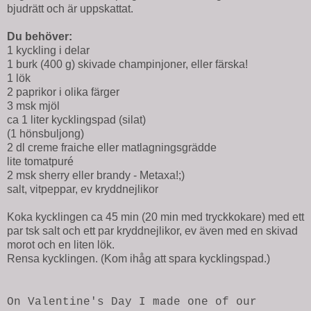
bjudrätt och är uppskattat.
Du behöver:
1 kyckling i delar
1 burk (400 g) skivade champinjoner, eller färska!
1 lök
2 paprikor i olika färger
3 msk mjöl
ca 1 liter kycklingspad (silat)
(1 hönsbuljong)
2 dl creme fraiche eller matlagningsgrädde
lite tomatpuré
2 msk sherry eller brandy - Metaxa!;)
salt, vitpeppar, ev kryddnejlikor
Koka kycklingen ca 45 min (20 min med tryckkokare) med ett
par tsk salt och ett par kryddnejlikor, ev även med en skivad
morot och en liten lök.
Rensa kycklingen. (Kom ihåg att spara kycklingspad.)
On Valentine's Day I made one of our