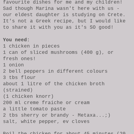
favourite dishes for me and my children!
Sad though Marina wasn't here with us -
our eldest daughter is studying on Crete.
It's not a Greek recipe, but I would like
to share it with you as it's SO good!
You need:
1 chicken in pieces
1 can of sliced mushrooms (400 g), or
fresh ones!
1 onion
2 bell peppers in different colours
3 tbs flour
about 1 litre of the chicken broth
(strained)
(1 chicken knorr)
200 ml creme fraiche or cream
a little tomato paste
2 tbs sherry or brandy - Metaxa...;)
salt, white pepper, ev cloves
Boil the chicken for about 45 minutes (20