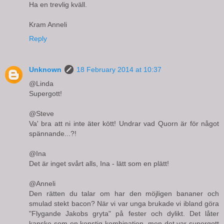
Ha en trevlig kväll.
Kram Anneli
Reply
Unknown
18 February 2014 at 10:37
@Linda
Supergott!
@Steve
Va' bra att ni inte äter kött! Undrar vad Quorn är för något
spännande...?!
@Ina
Det är inget svårt alls, Ina - lätt som en plätt!
@Anneli
Den rätten du talar om har den möjligen bananer och
smulad stekt bacon? När vi var unga brukade vi ibland göra
"Flygande Jakobs gryta" på fester och dylikt. Det låter
kanske som en konstig kombination, men det var supergott