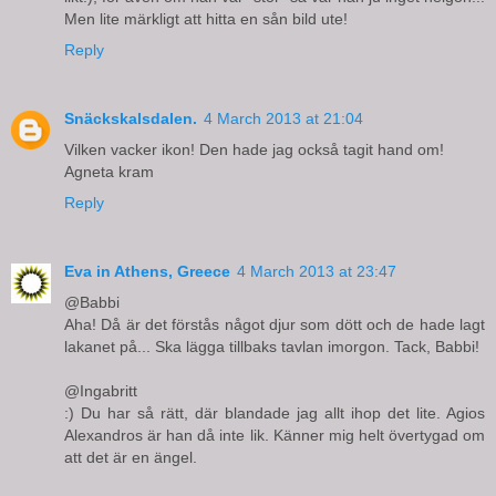
Men lite märkligt att hitta en sån bild ute!
Reply
Snäckskalsdalen.
4 March 2013 at 21:04
Vilken vacker ikon! Den hade jag också tagit hand om!
Agneta kram
Reply
Eva in Athens, Greece
4 March 2013 at 23:47
@Babbi
Aha! Då är det förstås något djur som dött och de hade lagt
lakanet på... Ska lägga tillbaks tavlan imorgon. Tack, Babbi!
@Ingabritt
:) Du har så rätt, där blandade jag allt ihop det lite. Agios
Alexandros är han då inte lik. Känner mig helt övertygad om
att det är en ängel.