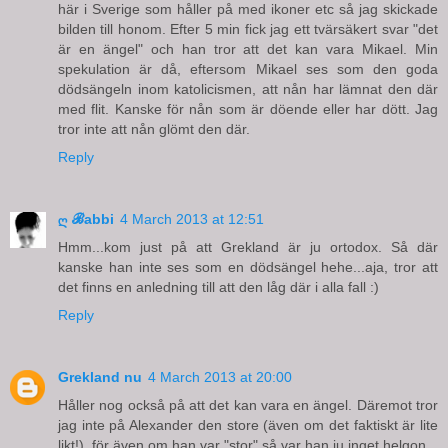
här i Sverige som håller på med ikoner etc så jag skickade
bilden till honom. Efter 5 min fick jag ett tvärsäkert svar "det
är en ängel" och han tror att det kan vara Mikael. Min
spekulation är då, eftersom Mikael ses som den goda
dödsängeln inom katolicismen, att nån har lämnat den där
med flit. Kanske för nån som är döende eller har dött. Jag
tror inte att nån glömt den där.
Reply
ღ ℬabbi
4 March 2013 at 12:51
Hmm...kom just på att Grekland är ju ortodox. Så där
kanske han inte ses som en dödsängel hehe...aja, tror att
det finns en anledning till att den låg där i alla fall :)
Reply
Grekland nu
4 March 2013 at 20:00
Håller nog också på att det kan vara en ängel. Däremot tror
jag inte på Alexander den store (även om det faktiskt är lite
likt!), för även om han var "stor" så var han ju inget helgon...