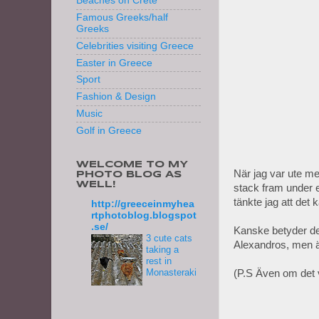
Beaches on Crete
Famous Greeks/half
Greeks
Celebrities visiting Greece
Easter in Greece
Sport
Fashion & Design
Music
Golf in Greece
WELCOME TO MY
När jag var ute med
PHOTO BLOG AS
WELL!
stack fram under 
tänkte jag att det k
http://greeceinmyhea
rtphotoblog.blogspot
.se/
Kanske betyder det
3 cute cats
Alexandros, men är
taking a
rest in
Monasteraki
(P.S Även om det va