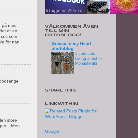
er på med
VÄLKOMMEN ÄVEN
"det är en
TILL MIN
FOTOBLOGG!
l ses som
ke för nån
Greece in my Heart -
photoblog
3 cute cats
taking a rest in
Monasteraki
 dödsängel
SHARETHIS
LINKWITHIN
den store
lgon... Men
Google