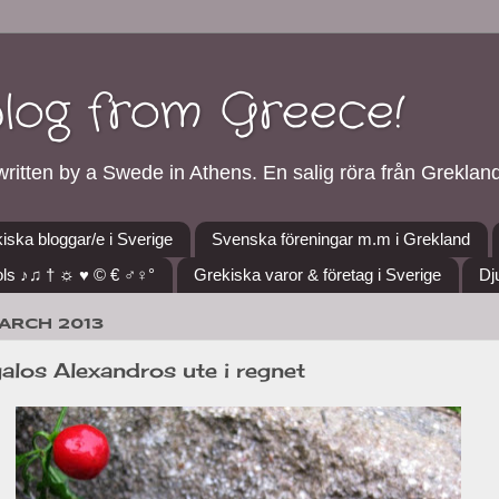
blog from Greece!
ritten by a Swede in Athens. En salig röra från Grekland
iska bloggar/e i Sverige
Svenska föreningar m.m i Grekland
ls ♪♫ † ☼ ♥ © € ♂♀°
Grekiska varor & företag i Sverige
Dj
ARCH 2013
alos Alexandros ute i regnet