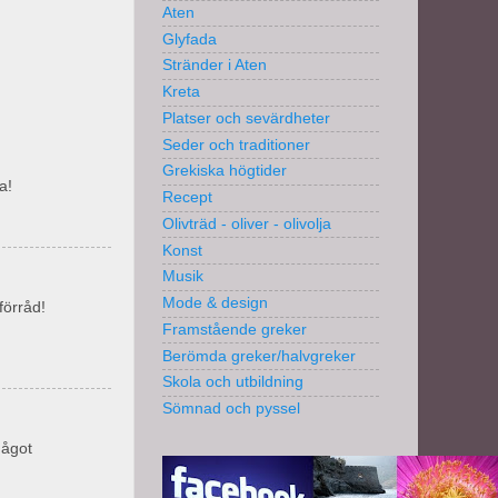
Aten
Glyfada
Stränder i Aten
Kreta
Platser och sevärdheter
Seder och traditioner
Grekiska högtider
a!
Recept
Olivträd - oliver - olivolja
Konst
Musik
Mode & design
förråd!
Framstående greker
Berömda greker/halvgreker
Skola och utbildning
Sömnad och pyssel
något