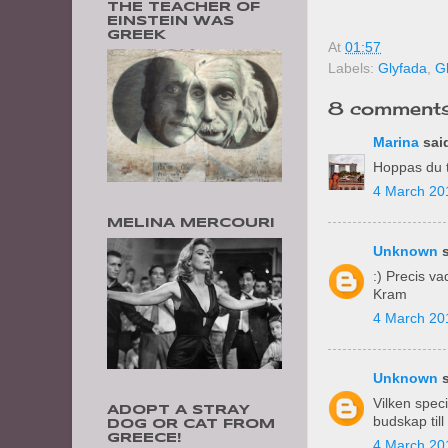
THE TEACHER OF
EINSTEIN WAS
GREEK
At
01:57
Labels:
Glyfada
,
Gl
8 comments
Marina
said
Hoppas du t
4 March 20
MELINA MERCOURI
Unknown
s
:) Precis va
Kram
4 March 20
Unknown
s
Vilken spec
ADOPT A STRAY
budskap till
DOG OR CAT FROM
GREECE!
4 March 20