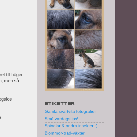
t till höger
en, men så
Megalos
ETIKETTER
Gamla svartvita fotografier
)
Små vardagstips!
Spindlar & andra insekter :)
Blommor-träd-växter