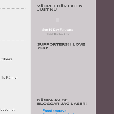
VÄDRET HÄR I ATEN
JUST NU
See 10-Day Forecast
© HotelsCombined.com
SUPPORTERS! I LOVE
YOU!
tillbaks
 lik. Känner
NÅGRA AV DE
BLOGGAR JAG LÄSER!
 ledsen ut
Freedomtravel