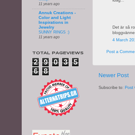
idag...
11 years ago
Annuk Creations -
Color and Light
Inspirations in
Det är så ro
Jewelry
SUNNY RINGS :)
bloggvänne
11 years ago
4 March 20
Post a Comme
TOTAL PAGEVIEWS
2
9
0
3
5
6
8
Newer Post
Subscribe to:
Post