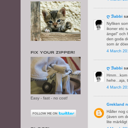
ღ ℬabbi
sa
Nyfiken som
ikoner etc s
ängel" och 
den goda dö
som är döend
4 March 201
FIX YOUR ZIPPER!
ღ ℬabbi
sa
Hmm...kom j
hehe...aja, t
4 March 20
Easy - fast - no cost!
Grekland 
Håller nog 
(även om det
lite märkligt