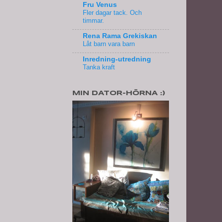
Fru Venus
Fler dagar tack. Och
timmar.
Rena Rama Grekiskan
Låt barn vara barn
Inredning-utredning
Tanka kraft
MIN DATOR-HÖRNA :)