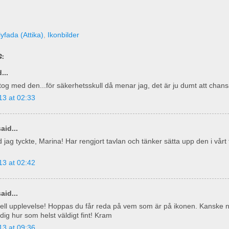
yfada (Attika)
,
Ikonbilder
:
...
og med den...för säkerhetsskull då menar jag, det är ju dumt att chans
13 at 02:33
aid...
d jag tyckte, Marina! Har rengjort tavlan och tänker sätta upp den i vårt 
13 at 02:42
aid...
iell upplevelse! Hoppas du får reda på vem som är på ikonen. Kanske 
 dig hur som helst väldigt fint! Kram
13 at 09:36