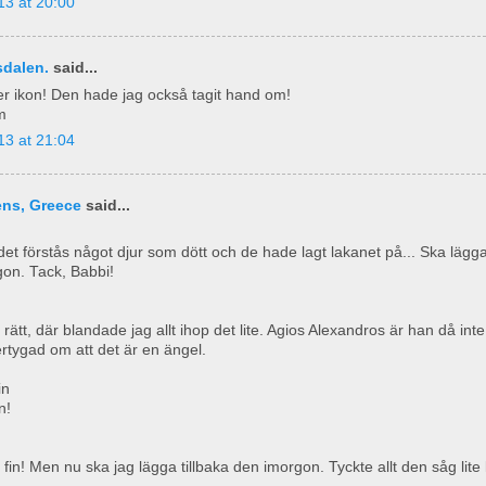
13 at 20:00
dalen.
said...
er ikon! Den hade jag också tagit hand om!
m
13 at 21:04
ens, Greece
said...
et förstås något djur som dött och de hade lagt lakanet på... Ska lägga 
gon. Tack, Babbi!
 rätt, där blandade jag allt ihop det lite. Agios Alexandros är han då inte
ertygad om att det är en ängel.
in
n!
 fin! Men nu ska jag lägga tillbaka den imorgon. Tyckte allt den såg lite