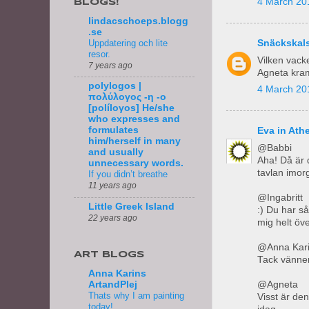
4 March 20
BLOGS!
lindacschoeps.blogg
.se
Uppdatering och lite
Snäckskals
resor.
Vilken vack
7 years ago
Agneta kra
polylogos |
4 March 20
πολύλογος -η -ο
[políloγos] He/she
who expresses and
formulates
Eva in Ath
him/herself in many
@Babbi
and usually
Aha! Då är d
unnecessary words.
tavlan imor
If you didn’t breathe
11 years ago
@Ingabritt
Little Greek Island
:) Du har så
22 years ago
mig helt öv
@Anna Kar
ART BLOGS
Tack vänne
Anna Karins
@Agneta
ArtandPlej
Thats why I am painting
Visst är den
today!