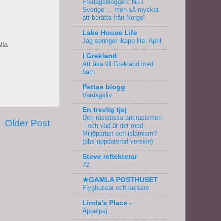
Fredagsbloggen: Nu i
Sverige … men så mycket
att berätta från Norge!
Lake House Life
Jag springer ikapp lite: April.
lla
I Grekland
Att åka till Grekland med
barn
Pettas blogg
Vardagsliv
En trevlig tjej
Den rasistiska antirasismen
Older Post
– och vad är det med
Miljöpartiet och islamism?
(obs uppdaterad version)
Steve reflekterar
72
★GAMLA POSTHUSET
Flygbussar och kejsare
Linda's Place -
Äppelpaj