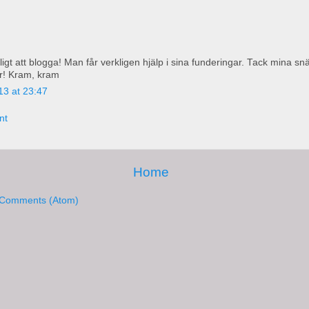
ligt att blogga! Man får verkligen hjälp i sina funderingar. Tack mina snä
r! Kram, kram
13 at 23:47
nt
Home
 Comments (Atom)