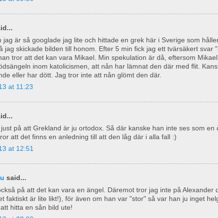
id...
 jag är så googlade jag lite och hittade en grek här i Sverige som håll
å jag skickade bilden till honom. Efter 5 min fick jag ett tvärsäkert svar 
han tror att det kan vara Mikael. Min spekulation är då, eftersom Mikae
dsängeln inom katolicismen, att nån har lämnat den där med flit. Kans
e eller har dött. Jag tror inte att nån glömt den där.
3 at 11:23
id...
ust på att Grekland är ju ortodox. Så där kanske han inte ses som en
ror att det finns en anledning till att den låg där i alla fall :)
13 at 12:51
nu
said...
också på att det kan vara en ängel. Däremot tror jag inte på Alexander 
 faktiskt är lite likt!), för även om han var "stor" så var han ju inget he
 att hitta en sån bild ute!