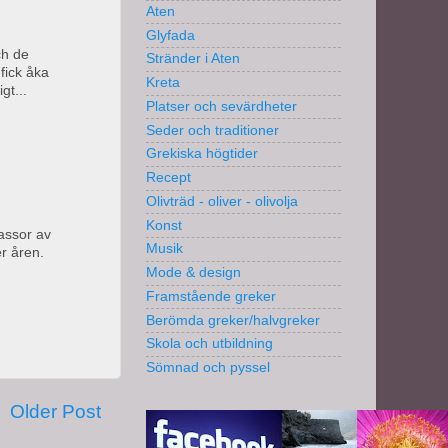
Aten
Glyfada
ch de
Stränder i Aten
fick åka
Kreta
gt...
Platser och sevärdheter
Seder och traditioner
Grekiska högtider
Recept
Olivträd - oliver - olivolja
Konst
massor av
Musik
er åren.
Mode & design
Framstående greker
Berömda greker/halvgreker
Skola och utbildning
Sömnad och pyssel
Older Post