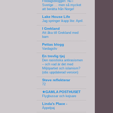
Fredagsbloggen: Nu i
Sverige … men så mycket
att berätta från Norge!
Lake House Life
Jag springer ikapp lite: April.
I Grekland
Att åka till Grekland med
barn
Pettas blogg
Vardagsliv
En trevlig tjej
Den rasistiska antirasismen
– och vad är det med
Miljöpartiet och islamism?
(obs uppdaterad version)
Steve reflekterar
72
★GAMLA POSTHUSET
Flygbussar och kejsare
Linda's Place -
Äppelpaj