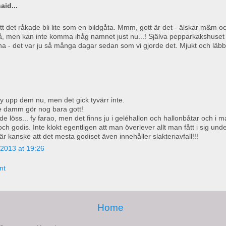
aid...
 att det råkade bli lite som en bildgåta. Mmm, gott är det - älskar m&m o
, men kan inte komma ihåg namnet just nu...! Själva pepparkakshuset 
na - det var ju så många dagar sedan som vi gjorde det. Mjukt och läbbi
y upp dem nu, men det gick tyvärr inte.
 lite damm gör nog bara gott!
 löss... fy farao, men det finns ju i geléhallon och hallonbåtar och i 
ch godis. Inte klokt egentligen att man överlever allt man fått i sig und
r kanske att det mesta godiset även innehåller slakteriavfall!!!
2013 at 19:26
nt
Home