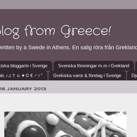
blog from Greece!
ritten by a Swede in Athens. En salig röra från Grekland
iska bloggar/e i Sverige
Svenska föreningar m.m i Grekland
ls ♪♫ † ☼ ♥ © € ♂♀°
Grekiska varor & företag i Sverige
Dj
16 JANUARY 2013