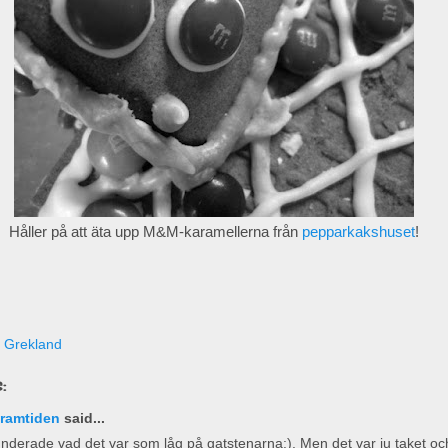
Håller på att äta upp M&M-karamellerna från
pepparkakshuset
!
i Grekland
:
framtiden
said...
funderade vad det var som låg på gatstenarna:). Men det var ju taket oc