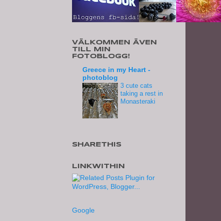
VÄLKOMMEN ÄVEN
TILL MIN
FOTOBLOGG!
Greece in my Heart -
photoblog
3 cute cats
taking a rest in
Monasteraki
SHARETHIS
LINKWITHIN
Google