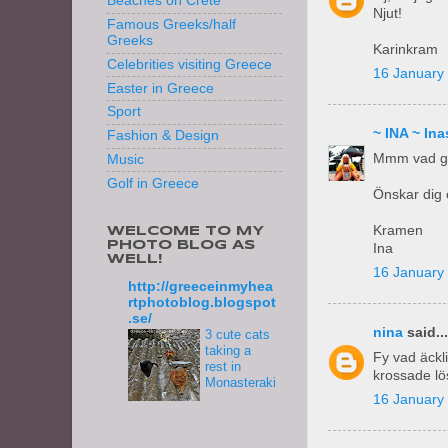
Beaches on Crete
Njut!
Famous Greeks/half
Greeks
Karinkram
Celebrities visiting Greece
16 January 
Easter in Greece
Sport
~ INA ~ I
Fashion & Design
Mmm vad got
Music
Golf in Greece
Önskar dig 
Kramen
WELCOME TO MY
PHOTO BLOG AS
Ina
WELL!
16 January 
http://greeceinmyhea
rtphotoblog.blogspot
.se/
nina
said...
3 cute cats
taking a
Fy vad äckli
rest in
krossade lö
Monasteraki
16 January 