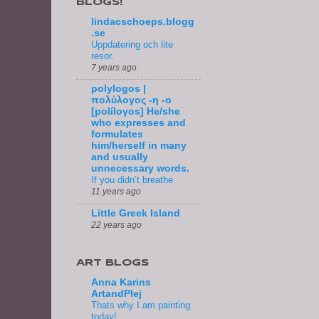
BLOGS!
lindacschoeps.blogg
.se
Uppdatering och lite
resor.
7 years ago
polylogos |
πολύλογος -η -ο
[políloγos] He/she
who expresses and
formulates
him/herself in many
and usually
unnecessary words.
If you didn’t breathe
11 years ago
Little Greek Island
22 years ago
ART BLOGS
Anna Karins
ArtandPlej
Thats why I am painting
today!