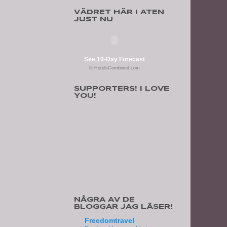
VÄDRET HÄR I ATEN
JUST NU
See 10-Day Forecast
© HotelsCombined.com
SUPPORTERS! I LOVE
YOU!
NÅGRA AV DE
BLOGGAR JAG LÄSER!
Freedomtravel