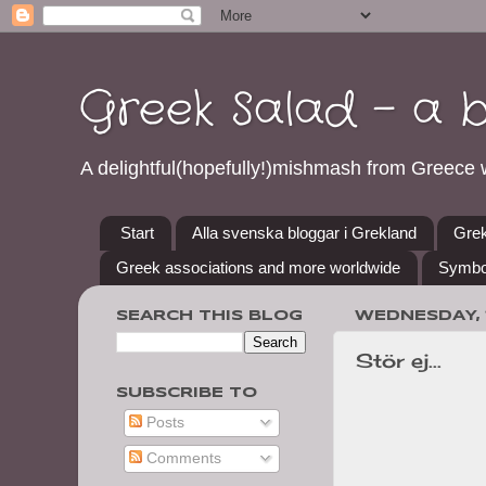
Greek Salad - a 
A delightful(hopefully!)mishmash from Greece w
Start
Alla svenska bloggar i Grekland
Grek
Greek associations and more worldwide
Symbo
SEARCH THIS BLOG
WEDNESDAY, 
Stör ej...
SUBSCRIBE TO
Posts
Comments