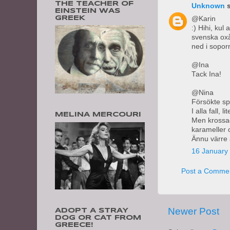
THE TEACHER OF
Unknown
s
EINSTEIN WAS
GREEK
@Karin
:) Hihi, kul
svenska oxå
ned i sopor
@Ina
Tack Ina!
@Nina
Försökte sp
I alla fall,
MELINA MERCOURI
Men krossade
karameller o
Ännu värre ä
16 January 
Post a Comme
Newer Post
ADOPT A STRAY
DOG OR CAT FROM
GREECE!