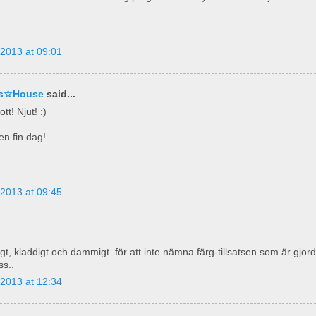
2013 at 09:01
nas☆House
said...
t! Njut! :)
en fin dag!
2013 at 09:45
gt, kladdigt och dammigt..för att inte nämna färg-tillsatsen som är gjor
ss..
2013 at 12:34