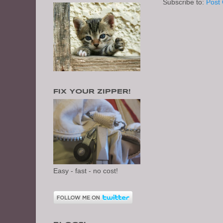
Subscribe to:
Post
FIX YOUR ZIPPER!
Easy - fast - no cost!