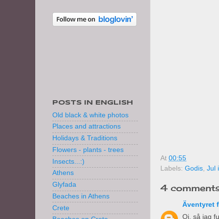
POSTS IN ENGLISH
Old black & white photos
Places and attractions
Holidays & Traditions
Flowers - plants - trees
At
00:55
Insects...:)
Labels:
Godis
,
Jul 
Athens
Glyfada
4 comments
Beaches in Athens
Äventyret 
Crete
Oj, så jag 