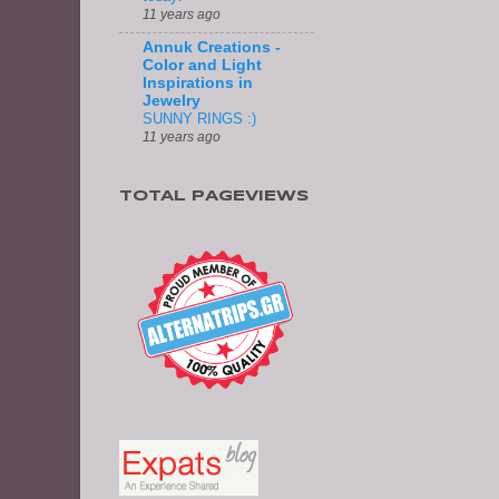
11 years ago
Annuk Creations -
Color and Light
Inspirations in
Jewelry
SUNNY RINGS :)
11 years ago
TOTAL PAGEVIEWS