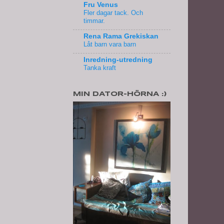
Fru Venus
Fler dagar tack. Och
timmar.
Rena Rama Grekiskan
Låt barn vara barn
Inredning-utredning
Tanka kraft
MIN DATOR-HÖRNA :)