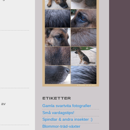
ETIKETTER
d av
Gamla svartvita fotografier
Små vardagstips!
Spindlar & andra insekter :)
Blommor-träd-växter