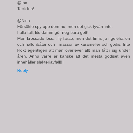
@Ina
Tack Ina!
@Nina
Försökte spy upp dem nu, men det gick tyvärr inte.
I alla fall, lite damm gör nog bara gott!
Men krossade löss... fy farao, men det finns ju i geléhallon
och hallonbåtar och i massor av karameller och godis. Inte
klokt egentligen att man överlever allt man fått i sig under
åren. Ännu värre är kanske att det mesta godiset även
innehåller slakteriavfall!!!
Reply