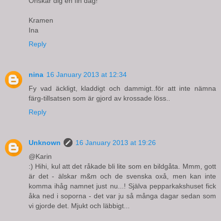
Önskar dig en fin dag!
Kramen
Ina
Reply
nina
16 January 2013 at 12:34
Fy vad äckligt, kladdigt och dammigt..för att inte nämna
färg-tillsatsen som är gjord av krossade löss..
Reply
Unknown
16 January 2013 at 19:26
@Karin
:) Hihi, kul att det råkade bli lite som en bildgåta. Mmm, gott
är det - älskar m&m och de svenska oxå, men kan inte
komma ihåg namnet just nu...! Själva pepparkakshuset fick
åka ned i soporna - det var ju så många dagar sedan som
vi gjorde det. Mjukt och läbbigt...