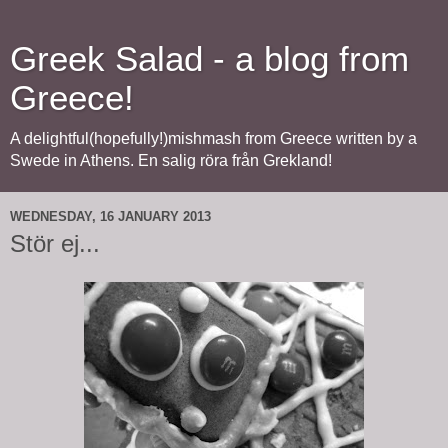
Greek Salad - a blog from
Greece!
A delightful(hopefully!)mishmash from Greece written by a
Swede in Athens. En salig röra från Grekland!
WEDNESDAY, 16 JANUARY 2013
Stör ej...