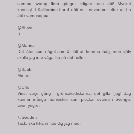
samma svamp flera gånger tidigare och ätit! Mycket
konstigt. I Kalifornien har 4 dött nu i november efter att ha
ätit svampsoppa.
@Steve
:)
@Marina
Det låter som något som är lätt att komma ihåg, men själv
skulle jag inte våga lita på det heller...
@Babbi
Mmm...
@Uffe
Vinst varje gång i grönsaksdiskarna, det gillar jag! Jag
känner många människor som plockar svamp i Sverige,
även yngre.
@Gadden
Tack, ska kika in hos dig jag med.