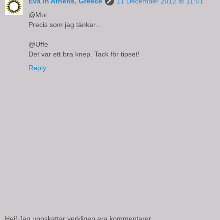
Eva in Athens, Greece
11 December 2012 at 11:41
@Moi
Precis som jag tänker...
@Uffe
Det var ett bra knep. Tack för tipset!
Reply
Hej! Jag uppskattar verkligen era kommentarer