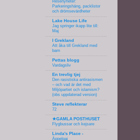
Resenyheter:
Parkeringshäng, packlistor
och drömsevärdheter
Lake House Life
Jag springer ikapp lite till:
Maj
I Grekland
Att åka till Grekland med
barn
Pettas blogg
Vardagsliv
En trevlig tjej
Den rasistiska antirasismen
– och vad är det med
Miljöpartiet och islamism?
(obs uppdaterad version)
Steve reflekterar
72
★GAMLA POSTHUSET
Flygbussar och kejsare
Linda's Place -
Äppelpaj