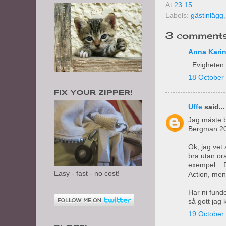
At
23:15
Labels:
gästinlägg
3 comments
Anna Kari
..Evigheten 
18 October 
FIX YOUR ZIPPER!
Uffe
said...
Jag måste b
Bergman 20
Ok, jag vet 
bra utan or
exempel... D
Easy - fast - no cost!
Action, men 
Har ni funde
så gott jag
19 October 