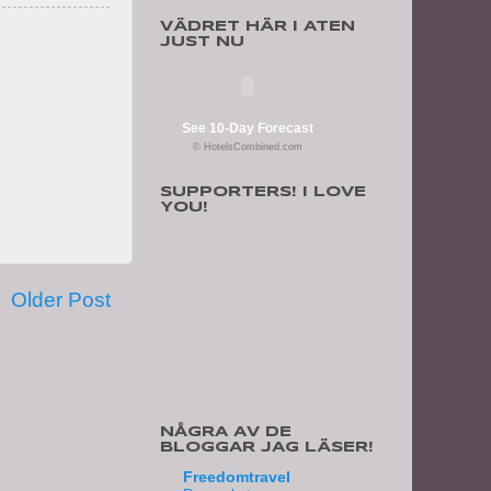
VÄDRET HÄR I ATEN
JUST NU
See 10-Day Forecast
© HotelsCombined.com
SUPPORTERS! I LOVE
YOU!
Older Post
NÅGRA AV DE
BLOGGAR JAG LÄSER!
Freedomtravel