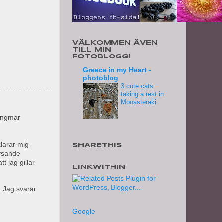
VÄLKOMMEN ÄVEN
TILL MIN
FOTOBLOGG!
Greece in my Heart -
photoblog
3 cute cats
taking a rest in
Monasteraki
 Ingmar
klarar mig
SHARETHIS
lysande
t jag gillar
LINKWITHIN
. Jag svarar
Google