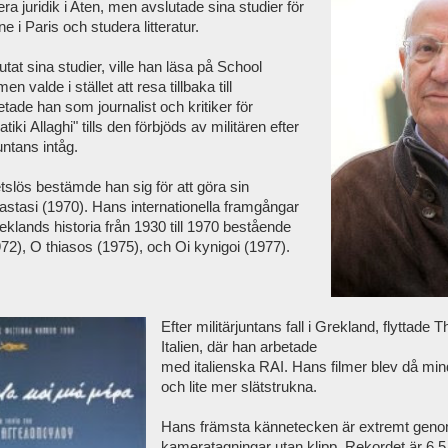
ra juridik
i Aten
, men avslutade
sina studier
för
ne i Paris
och
studera
litteratur.
utat
sina studier
, ville han läsa på
School
men valde
i stället
att resa tillbaka
till
etade han
som journalist och
kritiker
för
tiki
Allaghi
"
tills den
förbjöds
av militären
efter
untans intåg
.
etslös
bestämde
han sig för att
göra
sin
astasi
(1970)
. Hans i
nternationella framgångar
eklands historia
från 1930 till 1970
bestående
972), O
thiasos
(1975)
,
och
Oi
kynigoi
(1977)
.
Efter militärjuntans fall i Grekland
, flyttade 
Italien,
där han arbetade
med
italienska
RAI
.
Hans
filmer
blev då
min
och lite mer slätstrukna
.
Hans främsta kännetecken är extremt gen
kameratagningar utan klipp. Rekordet är 6,5