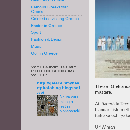
Beaches on Crete
Famous Greeks/half
Greeks
Celebrities visiting Greece
Easter in Greece
Sport
Fashion & Design
Music
Golf in Greece
WELCOME TO MY
PHOTO BLOG AS
WELL!
http://greeceinmyhea
Theo är Greklands
rtphotoblog.blogspot
mästare.
.se/
3 cute cats
taking a
Att översätta Teos f
rest in
blandar friskt mell
Monasteraki
turkiska och ryska
Ulf Wiman