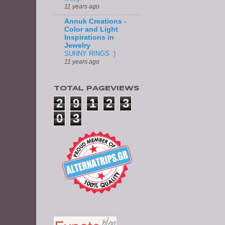
11 years ago
Annuk Creations -
Color and Light
Inspirations in
Jewelry
SUNNY RINGS :)
11 years ago
TOTAL PAGEVIEWS
2
9
1
2
3
0
3