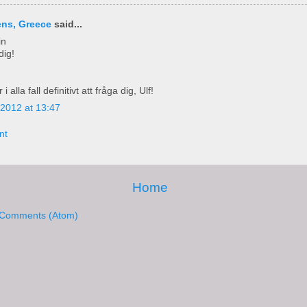
ens, Greece
said...
in
dig!
alla fall definitivt att fråga dig, Ulf!
2012 at 13:47
nt
Home
 Comments (Atom)