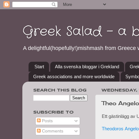
Greek Salad - a 
A delightful(hopefully!)mishmash from Greece w
Start
Alla svenska bloggar i Grekland
Grek
Greek associations and more worldwide
Symbo
SEARCH THIS BLOG
WEDNESDAY, 
Theo Angelo
SUBSCRIBE TO
Ett gästinlägg av 
Posts
Theodoros
Angelo
Comments