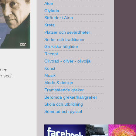
Aten
Glyfada
Stränder i Aten
Kreta
Platser och sevärdheter
Seder och traditioner
Grekiska högtider
Recept
Olivträd - oliver - olivolja
Konst
v en
Musik
r sea".
Mode & design
Framstående greker
Berömda greker/halvgreker
Skola och utbildning
Sömnad och pyssel