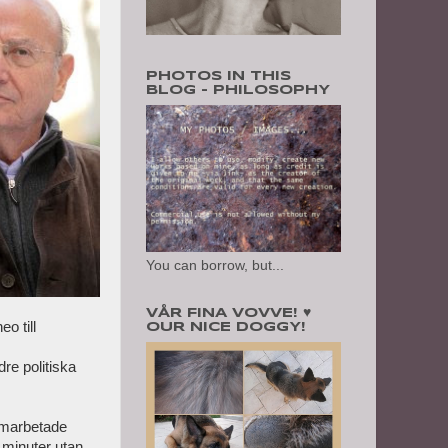
PHOTOS IN THIS
BLOG - PHILOSOPHY
You can borrow, but...
VÅR FINA VOVVE! ♥
Theo
till
OUR NICE DOGGY!
dre
politiska
omarbetade
 minuter utan