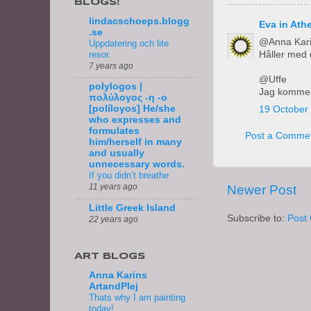
BLOGS!
lindacschoeps.blogg
Eva in Ath
.se
@Anna Kar
Uppdatering och lite
resor.
Håller med 
7 years ago
@Uffe
polylogos |
Jag kommer i 
πολύλογος -η -ο
[políloγos] He/she
19 October 
who expresses and
formulates
Post a Comme
him/herself in many
and usually
unnecessary words.
If you didn’t breathe
11 years ago
Newer Post
Little Greek Island
Subscribe to:
Post
22 years ago
ART BLOGS
Anna Karins
ArtandPlej
Thats why I am painting
today!