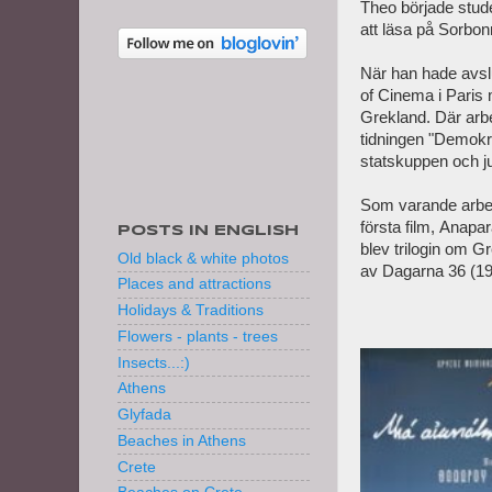
Theo började
stude
att läsa på Sorbon
När han
hade avsl
of
Cinema
i Paris
Grekland.
Där arb
tidningen
"
Demokra
statskuppen och j
Som varande a
rb
första
film
,
Anapar
POSTS IN ENGLISH
blev trilogin om
Gr
Old black & white photos
av
Dagarna
36
(
1
Places and attractions
Holidays & Traditions
Flowers - plants - trees
Insects...:)
Athens
Glyfada
Beaches in Athens
Crete