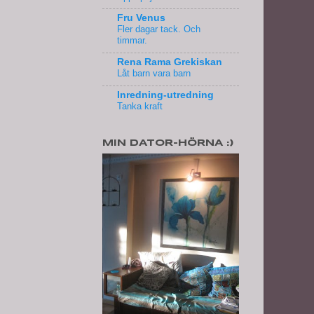
Fru Venus
Fler dagar tack. Och
timmar.
Rena Rama Grekiskan
Låt barn vara barn
Inredning-utredning
Tanka kraft
MIN DATOR-HÖRNA :)