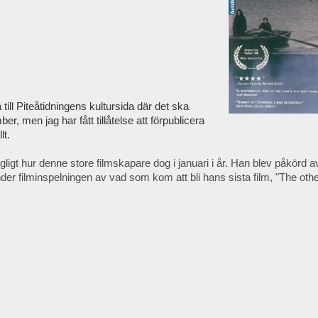
a till Piteåtidningens kultursida där det ska
er, men jag har fått tillåtelse att förpublicera
lt.
rgligt hur denne store filmskapare dog i januari i år. Han blev påkörd a
der filminspelningen av vad som kom att bli hans sista film, "The othe