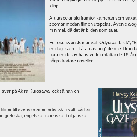
klipp.
Allt utspelar sig framför kameran som sakta 
zoomar medan filmen utspelas. Även dialog
minimal, då det är bilden som talar.
För oss svenskar är väl ”Odysses blick”, ”
en dag” samt ”Tårarnas äng” de mest kända
bara en del av hans verk omfattande 16 lång
några kortare noveller.
 svar på Akira Kurosawa, också han en
ilmer till svenska är en artistisk frivolt, då han
an grekiska, engelska, italienska, bulgariska,
!