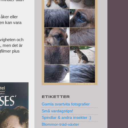
åker eller
en kan vara
Evigheten och
, men det är
filmer plus
ETIKETTER
Gamla svartvita fotografier
Små vardagstips!
Spindlar & andra insekter :)
Blommor-träd-växter