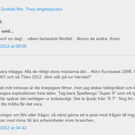
,
Grekisk film
,
Theo Angelopoulos
:
n
said...
och en dag!... vilken fantastisk filmtitel... liksom de andra. Kram
2012 at 08:00
ara inlägga: Alla de riktigt stora mästarna dör... Akiro Kurosawa 1998,
07 och så Theo 2012. Vem står på tur härnäst?
att mitt intresse är lite knepigare filmer, men jag älskar bildspråket och 
angea explositioner hela tiden. Tag bara Spielbergs "Super 8" som ett 
är spårar det verkligen ur bokstavligt. Det är ljusår från "E.T". Nog för at
lite måtta får det vara...
ringar om film eller frågor, så sänd gärna ett e-post med frågan till mig
 kan med mina 36 års erfarenheter inom branchen.
2012 at 04:42