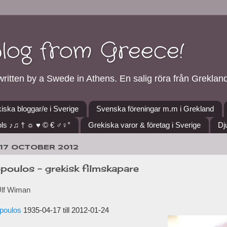
blog from Greece!
ritten by a Swede in Athens. En salig röra från Grekland
iska bloggar/e i Sverige
Svenska föreningar m.m i Grekland
ls ♪♫ † ☼ ♥ © € ♂♀°
Grekiska varor & företag i Sverige
Dj
17 OCTOBER 2012
poulos - grekisk filmskapare
Ulf Wiman
poulos
1935-04-17 till 2012-01-24