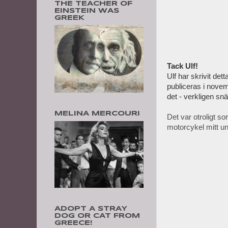
THE TEACHER OF
EINSTEIN WAS
GREEK
Tack Ulf!
Ulf har skrivit dett
publiceras i novemb
det - verkligen snäl
MELINA MERCOURI
Det var otroligt so
motorcykel mitt un
ADOPT A STRAY
DOG OR CAT FROM
GREECE!