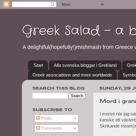
Greek Salad - a 
A delightful(hopefully!)mishmash from Greece w
Start
Alla svenska bloggar i Grekland
Grek
Greek associations and more worldwide
Symbo
SEARCH THIS BLOG
SUNDAY, 29 J
Mord i gran
SUBSCRIBE TO
I morse när jag sa
Posts
kanske ett västerbo
Skrikande röster(m
Comments