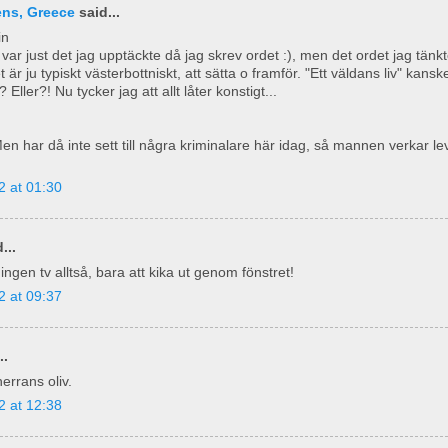
ens, Greece
said...
in
t var just det jag upptäckte då jag skrev ordet :), men det ordet jag tänk
et är ju typiskt västerbottniskt, att sätta o framför. "Ett väldans liv" kans
Eller?! Nu tycker jag att allt låter konstigt...
en har då inte sett till några kriminalare här idag, så mannen verkar l
2 at 01:30
...
ngen tv alltså, bara att kika ut genom fönstret!
2 at 09:37
..
herrans oliv.
2 at 12:38