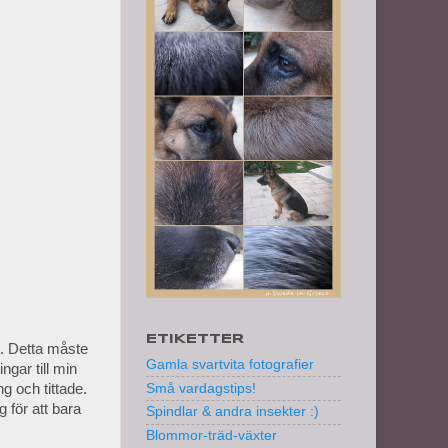
ETIKETTER
). Detta måste
Gamla svartvita fotografier
ngar till min
g och tittade.
Små vardagstips!
 för att bara
Spindlar & andra insekter :)
Blommor-träd-växter