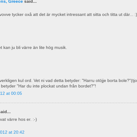
ens, Greece
said...
vovve tycker oxå att det är mycket intressant att sitta och titta ut där... :
et kan ju bli värre än lite hög musik.
 verkligen kul ord. Vet ni vad detta betyder: "Harru otöjje borta bole?"(tjoc
t betyder "Har du inte plockat undan från bordet?"!
12 at 00:05
aid...
vat värre hos er. :-)
012 at 20:42