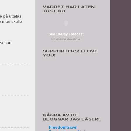
VÄDRET HÄR I ATEN
JUST NU
te på uttalas
ke man skulle
See 10-Day Forecast
© HotelsCombined.com
eva han
SUPPORTERS! I LOVE
YOU!
NÅGRA AV DE
BLOGGAR JAG LÄSER!
Freedomtravel