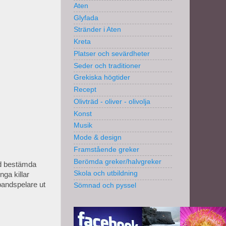
Aten
Glyfada
Stränder i Aten
Kreta
Platser och sevärdheter
Seder och traditioner
Grekiska högtider
Recept
Olivträd - oliver - olivolja
Konst
Musik
Mode & design
Framstående greker
Berömda greker/halvgreker
ed bestämda
Skola och utbildning
nga killar
tbandspelare ut
Sömnad och pyssel