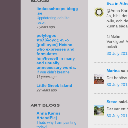
BLOGS!
Eva in Ath
lindacschoeps.blogg
@Anna Kar
.se
Ja, hihi, de
Uppdatering och lite
o-liv, och d
resor.
kunna säga? 
7 years ago
polylogos |
@Malin
πολύλογος -η -ο
Verkligen! M
[políloγos] He/she
också.
who expresses and
30 July 201
formulates
him/herself in many
and usually
unnecessary words.
Marina
said
If you didn’t breathe
11 years ago
Det behövs i
30 July 201
Little Greek Island
22 years ago
Steve
said.
ART BLOGS
Det var ett 
Anna Karins
30 July 201
ArtandPlej
Thats why I am painting
today!