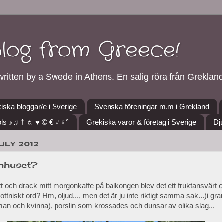
blog from Greece!
ritten by a Swede in Athens. En salig röra från Grekland
iska bloggar/e i Sverige
Svenska föreningar m.m i Grekland
ls ♪♫ † ☼ ♥ © € ♂♀°
Grekiska varor & företag i Sverige
Dj
ULY 2012
nhuset?
tt och drack mitt morgonkaffe på balkongen blev det ett fruktansvärt ol
ttniskt ord? Hm, oljud..., men det är ju inte riktigt samma sak...)i gr
an och kvinna), porslin som krossades och dunsar av olika slag...