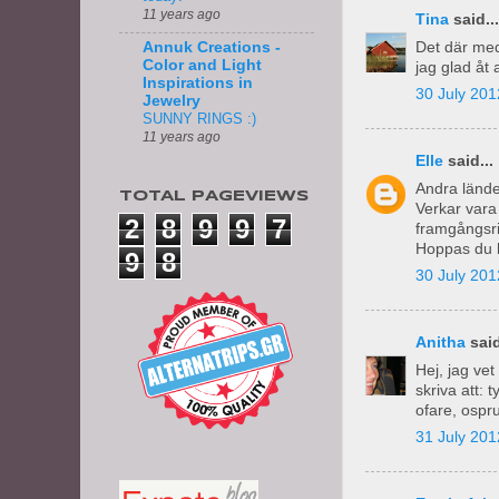
11 years ago
Tina
said...
Det där med
Annuk Creations -
Color and Light
jag glad åt 
Inspirations in
30 July 201
Jewelry
SUNNY RINGS :)
11 years ago
Elle
said...
Andra lände
TOTAL PAGEVIEWS
Verkar vara
2
8
9
9
7
framgångsrik
Hoppas du h
9
8
30 July 201
Anitha
said
Hej, jag vet
skriva att:
ofare, ospru
31 July 201