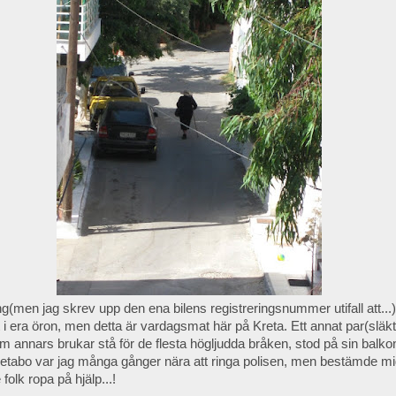
ng(men jag skrev upp den ena bilens registreringsnummer utifall att...
t i era öron, men detta är vardagsmat här på Kreta. Ett annat par(släkti
om annars brukar stå för de flesta högljudda bråken, stod på sin balkon
etabo var jag många gånger nära att ringa polisen, men bestämde mig
folk ropa på hjälp...!