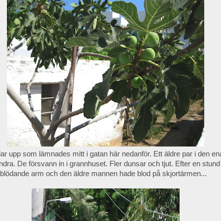
ilar upp som lämnades mitt i gatan här nedanför. Ett äldre par i den en
ndra. De försvann in i grannhuset. Fler dunsar och tjut. Efter en stu
blödande arm och den äldre mannen hade blod på skjortärmen...