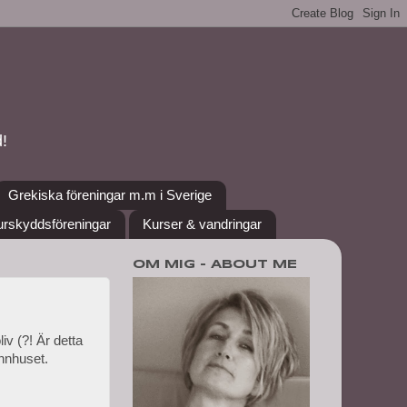
!
Grekiska föreningar m.m i Sverige
urskyddsföreningar
Kurser & vandringar
OM MIG - ABOUT ME
iv (?! Är detta
annhuset.