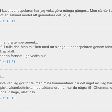
 kasettbandspelaren har jag velat göra många gånger... Men så här i 
att jag saknad modet att genomföra det. ;o)))
2 at 13:11
r, andra temperament...
 full rulle där. Men taktiken med att slänga ut bandspelaren genom föns
 iallafall.
ar en fortsatt lugn vecka nu!
2 at 17:31
...
 inte vad jag gör för fel men mina kommentarer blir det inget av. Jag har
 typiskt västerbottniska med sådana ord här har du några till. Ohemma, o
nge, oslage, oläst osv.
2 at 10:19