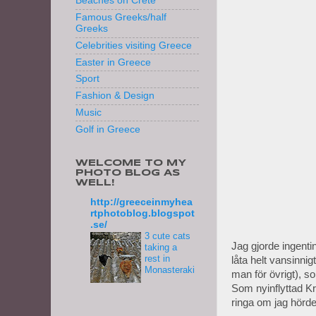
Beaches on Crete
Famous Greeks/half
Greeks
Celebrities visiting Greece
Easter in Greece
Sport
Fashion & Design
Music
Golf in Greece
WELCOME TO MY
PHOTO BLOG AS
WELL!
http://greeceinmyhea
rtphotoblog.blogspot
.se/
3 cute cats
Jag gjorde ingenti
taking a
rest in
låta helt vansinnig
Monasteraki
man för övrigt), s
Som nyinflyttad Kr
ringa om jag hörde 