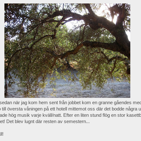
 sedan när jag kom hem sent från jobbet kom en granne gåendes m
 till översta våningen på ett hotell mittemot oss där det bodde några u
ade hög musik varje kväll/natt. Efter en liten stund flög en stor kaset
et! Det blev lugnt där resten av semestern...
l!