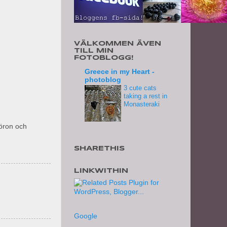
VÄLKOMMEN ÄVEN
TILL MIN
FOTOBLOGG!
Greece in my Heart -
photoblog
3 cute cats
taking a rest in
Monasteraki
 öron och
SHARETHIS
LINKWITHIN
Google