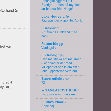
Fredagsbloggen: Nu i
Sverige … men så mycket
att berätta från Norge!
efterhand är
Lake House Life
Jag springer ikapp lite: April.
I Grekland
Att åka till Grekland med
barn
Pettas blogg
tret var
Vardagsliv
En trevlig tjej
Den rasistiska antirasismen
– och vad är det med
Miljöpartiet och islamism?
(obs uppdaterad version)
Steve reflekterar
 försökt
72
cyklat,
★GAMLA POSTHUSET
Flygbussar och kejsare
Linda's Place -
Äppelpaj