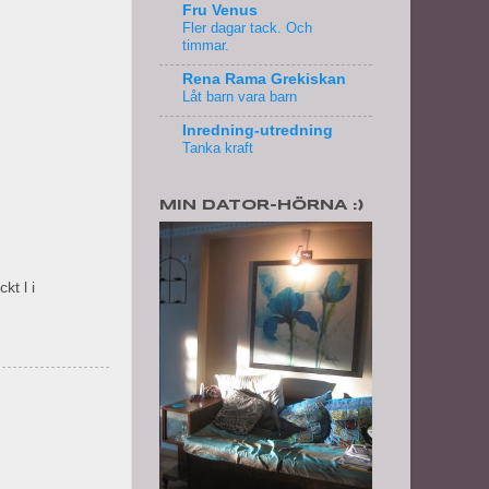
Fru Venus
Fler dagar tack. Och
timmar.
)
Rena Rama Grekiskan
Låt barn vara barn
Inredning-utredning
Tanka kraft
MIN DATOR-HÖRNA :)
kt l i