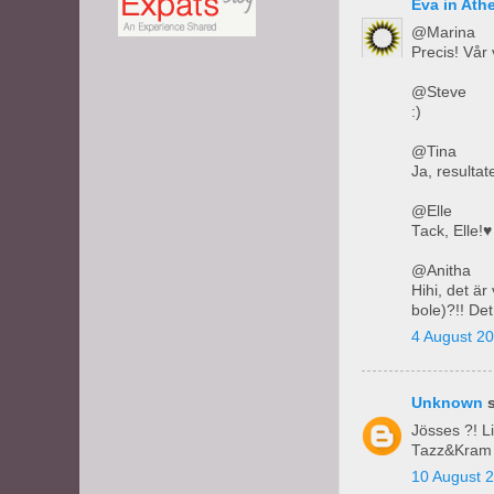
Eva in Ath
@Marina
Precis! Vår 
@Steve
:)
@Tina
Ja, resultat
@Elle
Tack, Elle!♥
@Anitha
Hihi, det är
bole)?!! De
4 August 20
Unknown
s
Jösses ?! Li
Tazz&Kram
10 August 2