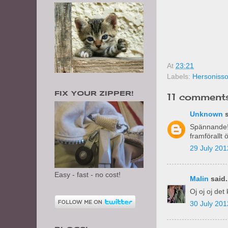
At
23:21
Labels:
Hersoniss
FIX YOUR ZIPPER!
11 comments
Unknown
s
Spännande!!
framförallt 
29 July 201
Easy - fast - no cost!
Malin
said.
Oj oj oj det 
30 July 201