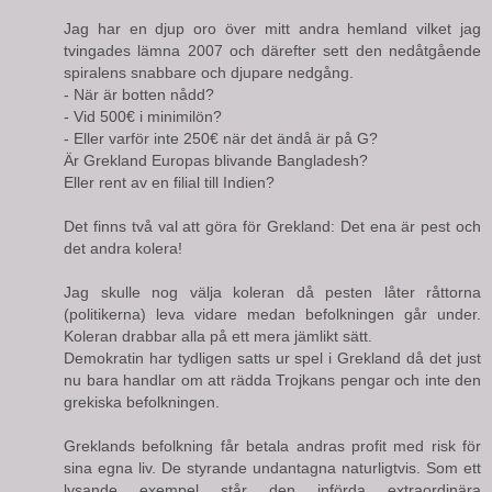
Jag har en djup oro över mitt andra hemland vilket jag
tvingades lämna 2007 och därefter sett den nedåtgående
spiralens snabbare och djupare nedgång.
- När är botten nådd?
- Vid 500€ i minimilön?
- Eller varför inte 250€ när det ändå är på G?
Är Grekland Europas blivande Bangladesh?
Eller rent av en filial till Indien?
Det finns två val att göra för Grekland: Det ena är pest och
det andra kolera!
Jag skulle nog välja koleran då pesten låter råttorna
(politikerna) leva vidare medan befolkningen går under.
Koleran drabbar alla på ett mera jämlikt sätt.
Demokratin har tydligen satts ur spel i Grekland då det just
nu bara handlar om att rädda Trojkans pengar och inte den
grekiska befolkningen.
Greklands befolkning får betala andras profit med risk för
sina egna liv. De styrande undantagna naturligtvis. Som ett
lysande exempel står den införda extraordinära