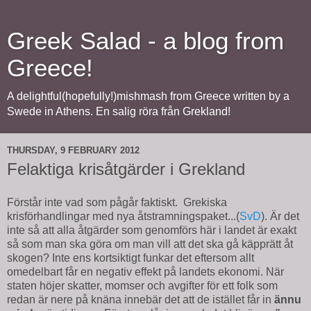
Greek Salad - a blog from
Greece!
A delightful(hopefully!)mishmash from Greece written by a
Swede in Athens. En salig röra från Grekland!
THURSDAY, 9 FEBRUARY 2012
Felaktiga krisåtgärder i Grekland
Förstår inte vad som pågår faktiskt. Grekiska
krisförhandlingar med nya åtstramningspaket...(
SvD
). Är det
inte så att alla åtgärder som genomförs här i landet är exakt
så som man ska göra om man vill att det ska gå käpprätt åt
skogen? Inte ens kortsiktigt funkar det eftersom allt
omedelbart får en negativ effekt på landets ekonomi. När
staten höjer skatter, momser och avgifter för ett folk som
redan är nere på knäna innebär det att de istället får in
ännu