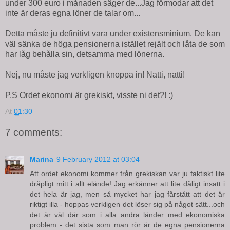
under 300 euro i månaden säger de...Jag förmodar att det
inte är deras egna löner de talar om...
Detta måste ju definitivt vara under existensminium. De kan
väl sänka de höga pensionerna istället rejält och låta de som
har låg behålla sin, detsamma med lönerna.
Nej, nu måste jag verkligen knoppa in! Natti, natti!
P.S Ordet ekonomi är grekiskt, visste ni det?! :)
At
01:30
7 comments:
Marina
9 February 2012 at 03:04
Att ordet ekonomi kommer från grekiskan var ju faktiskt lite
dråpligt mitt i allt elände! Jag erkänner att lite dåligt insatt i
det hela är jag, men så mycket har jag fårstått att det är
riktigt illa - hoppas verkligen det löser sig på något sätt...och
det är väl där som i alla andra länder med ekonomiska
problem - det sista som man rör är de egna pensionerna