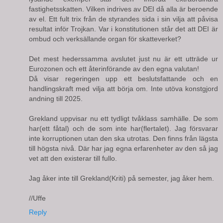
fastighetsskatten. Vilken indrives av DEI då alla är beroende
av el. Ett fult trix från de styrandes sida i sin vilja att påvisa
resultat inför Trojkan. Var i konstitutionen står det att DEI är
ombud och verksällande organ för skatteverket?
Det mest hederssamma avslutet just nu är ett utträde ur
Eurozonen och ett återinförande av den egna valutan!
Då visar regeringen upp ett beslutsfattande och en
handlingskraft med vilja att börja om. Inte utöva konstgjord
andning till 2025.
Grekland uppvisar nu ett tydligt tvåklass samhälle. De som
har(ett fåtal) och de som inte har(flertalet). Jag försvarar
inte korruptionen utan den ska utrotas. Den finns från lägsta
till högsta nivå. Där har jag egna erfarenheter av den så jag
vet att den existerar till fullo.
Jag åker inte till Grekland(Kriti) på semester, jag åker hem.
//Uffe
Reply