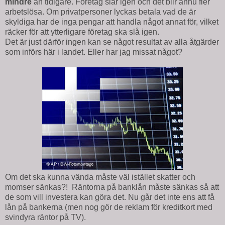
mindre
än tidigare. Företag slår igen och det blir ännu fler
arbetslösa. Om privatpersoner lyckas betala vad de är
skyldiga har de inga pengar att handla något annat för, vilket
räcker för att ytterligare företag ska slå igen.
Det är just därför ingen kan se något resultat av alla åtgärder
som införs här i landet. Eller har jag missat något?
Om det ska kunna vända måste väl istället skatter och
momser sänkas?! Räntorna på banklån måste sänkas så att
de som vill investera kan göra det. Nu går det inte ens att få
lån på bankerna (men nog gör de reklam för kreditkort med
svindyra räntor på TV).