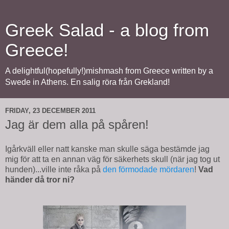
Greek Salad - a blog from
Greece!
A delightful(hopefully!)mishmash from Greece written by a
Swede in Athens. En salig röra från Grekland!
FRIDAY, 23 DECEMBER 2011
Jag är dem alla på spåren!
Igårkväll eller natt kanske man skulle säga bestämde jag
mig för att ta en annan väg för säkerhets skull (när jag tog ut
hunden)...ville inte råka på
den förmodade mördaren
!
Vad
händer då tror ni?