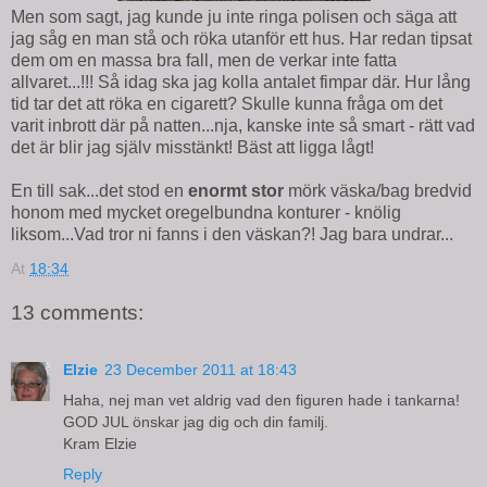
Men som sagt, jag kunde ju inte ringa polisen och säga att
jag såg en man stå och röka utanför ett hus. Har redan tipsat
dem om en massa bra fall, men de verkar inte fatta
allvaret...!!! Så idag ska jag kolla antalet fimpar där. Hur lång
tid tar det att röka en cigarett? Skulle kunna fråga om det
varit inbrott där på natten...nja, kanske inte så smart - rätt vad
det är blir jag själv misstänkt! Bäst att ligga lågt!
En till sak...det stod en
enormt stor
mörk väska/bag bredvid
honom med mycket oregelbundna konturer - knölig
liksom...Vad tror ni fanns i den väskan?! Jag bara undrar...
At
18:34
13 comments:
Elzie
23 December 2011 at 18:43
Haha, nej man vet aldrig vad den figuren hade i tankarna!
GOD JUL önskar jag dig och din familj.
Kram Elzie
Reply