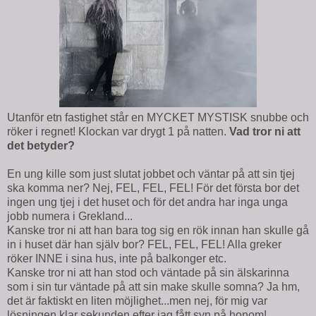
Utanför etn fastighet står en MYCKET MYSTISK snubbe och
röker i regnet! Klockan var drygt 1 på natten.
Vad tror ni att
det betyder?
En ung kille som just slutat jobbet och väntar på att sin tjej
ska komma ner? Nej, FEL, FEL, FEL! För det första bor det
ingen ung tjej i det huset och för det andra har inga unga
jobb numera i Grekland...
Kanske tror ni att han bara tog sig en rök innan han skulle gå
in i huset där han själv bor? FEL, FEL, FEL! Alla greker
röker INNE i sina hus, inte på balkonger etc.
Kanske tror ni att han stod och väntade på sin älskarinna
som i sin tur väntade på att sin make skulle somna? Ja hm,
det är faktiskt en liten möjlighet...men nej, för mig var
lösningen klar sekunden efter jag fått syn på honom!