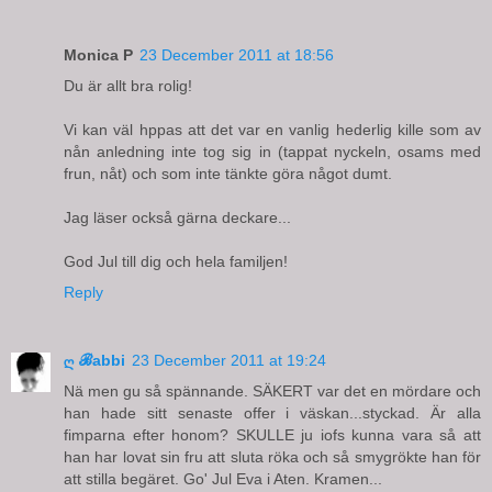
Monica P
23 December 2011 at 18:56
Du är allt bra rolig!
Vi kan väl hppas att det var en vanlig hederlig kille som av
nån anledning inte tog sig in (tappat nyckeln, osams med
frun, nåt) och som inte tänkte göra något dumt.
Jag läser också gärna deckare...
God Jul till dig och hela familjen!
Reply
ღ ℬabbi
23 December 2011 at 19:24
Nä men gu så spännande. SÄKERT var det en mördare och
han hade sitt senaste offer i väskan...styckad. Är alla
fimparna efter honom? SKULLE ju iofs kunna vara så att
han har lovat sin fru att sluta röka och så smygrökte han för
att stilla begäret. Go' Jul Eva i Aten. Kramen...