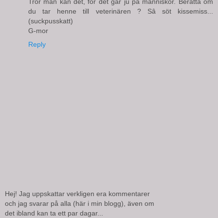
Tror man kan det, för det gâr ju pâ människor. Berätta om
du tar henne till veterinären ? Sâ söt kissemiss...
(suckpusskatt)
G-mor
Reply
Hej! Jag uppskattar verkligen era kommentarer
och jag svarar på alla (här i min blogg), även om
det ibland kan ta ett par dagar...