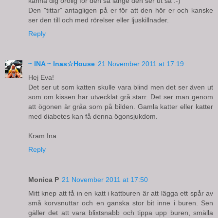
känna dig orolig för den så länge den ser ut så :-)
Den "tittar" antagligen på er för att den hör er och kanske
ser den till och med rörelser eller ljuskillnader.
Reply
~ INA ~ Inas☆House
21 November 2011 at 17:19
Hej Eva!
Det ser ut som katten skulle vara blind men det ser även ut
som om kissen har utvecklat grå starr. Det ser man genom
att ögonen är gråa som på bilden. Gamla katter eller katter
med diabetes kan få denna ögonsjukdom.
Kram Ina
Reply
Monica P
21 November 2011 at 17:50
Mitt knep att få in en katt i kattburen är att lägga ett spår av
små korvsnuttar och en ganska stor bit inne i buren. Sen
gäller det att vara blixtsnabb och tippa upp buren, smälla