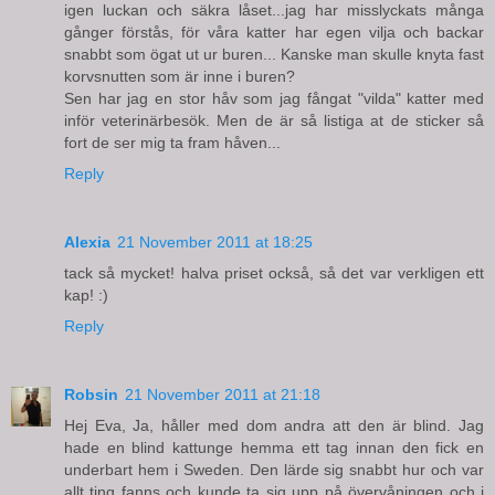
igen luckan och säkra låset...jag har misslyckats många
gånger förstås, för våra katter har egen vilja och backar
snabbt som ögat ut ur buren... Kanske man skulle knyta fast
korvsnutten som är inne i buren?
Sen har jag en stor håv som jag fångat "vilda" katter med
inför veterinärbesök. Men de är så listiga at de sticker så
fort de ser mig ta fram håven...
Reply
Alexia
21 November 2011 at 18:25
tack så mycket! halva priset också, så det var verkligen ett
kap! :)
Reply
Robsin
21 November 2011 at 21:18
Hej Eva, Ja, håller med dom andra att den är blind. Jag
hade en blind kattunge hemma ett tag innan den fick en
underbart hem i Sweden. Den lärde sig snabbt hur och var
allt ting fanns och kunde ta sig upp på övervåningen och i