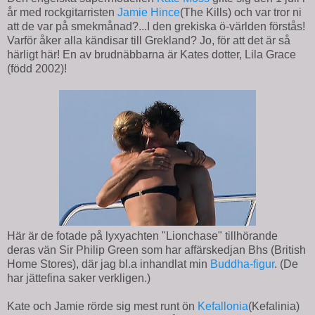
år med rockgitarristen
Jamie Hince
(The Kills) och var tror ni
att de var på smekmånad?...I den grekiska ö-världen förstås!
Varför åker alla kändisar till Grekland? Jo, för att det är så
härligt här! En av brudnäbbarna är Kates dotter, Lila Grace
(född 2002)!
Här är de fotade på lyxyachten "Lionchase" tillhörande
deras vän Sir Philip Green som har affärskedjan Bhs (British
Home Stores), där jag bl.a inhandlat min
Buddha-figur
. (De
har jättefina saker verkligen.)
Kate och Jamie rörde sig mest runt ön
Kefallonia
(Kefalinia)