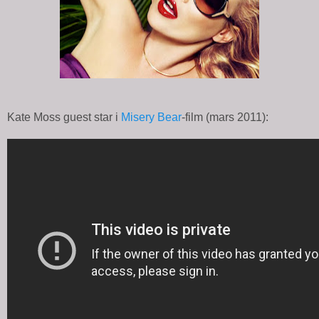
Kate Moss guest star i
Misery Bear
-film (mars 2011):