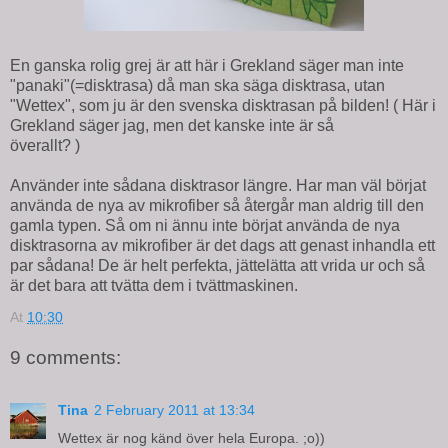
En ganska rolig grej är att här i Grekland säger man inte
"panaki"(=disktrasa) då man ska säga disktrasa, utan
"Wettex", som ju är den svenska disktrasan på bilden! ( Här i
Grekland säger jag, men det kanske inte är så
överallt? )
Använder inte sådana disktrasor längre. Har man väl börjat
använda de nya av mikrofiber så återgår man aldrig till den
gamla typen. Så om ni ännu inte börjat använda de nya
disktrasorna av mikrofiber är det dags att genast inhandla ett
par sådana! De är helt perfekta, jättelätta att vrida ur och så
är det bara att tvätta dem i tvättmaskinen.
At
10:30
9 comments:
Tina
2 February 2011 at 13:34
Wettex är nog känd över hela Europa. ;o))