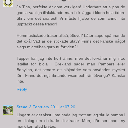
Ja Tina, perfekta är dom verkligen! Underbart att slippa de
gamla vanliga illaluktande man fick lägga i klorin hela tiden.
Skriv om det snarast! Vi måste hjälpa de som ännu inte
upptäckt dessa trasor!
Hemmastickade trasor alltså, Steve? Låter superspännande
det oxå! Vad är de stickade utav? Finns det kanske något
slags microfiber-garn nuförtiden?!
Tapper har jag inte hört ännu, men det förvånar mig inte.
Istället för blöja i Grekland säger man Pampers eller
Babylino, det senare ett blöjmärke som användes mycket
förr. Finns det ngt liknande wxempel från Sverige? Kanske
inte.
Reply
Steve
3 February 2011 at 07:26
Lingarn är det visst. Inte hade jag trott att jag skulle hamna i
en dialog om stickade disktrasor. Men, där ser man, ny
mark kan alltid brytas.