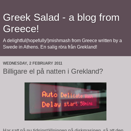
Greek Salad - a blog from
Greece!
A delightful(hopefully!)mishmash from Greece written by a
Swede in Athens. En salig röra från Grekland!
WEDNESDAY, 2 FEBRUARY 2011
Billigare el på natten i Grekland?
Har satt på nu tidsinställningen på diskmasinen, så att den