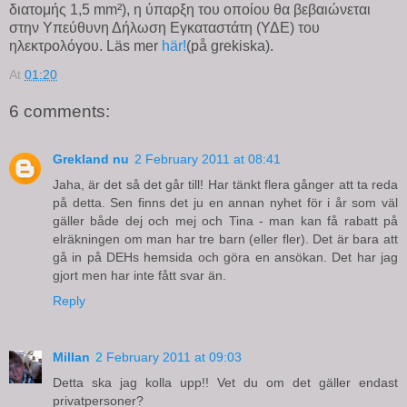
διατομής 1,5 mm²), η ύπαρξη του οποίου θα βεβαιώνεται
στην Υπεύθυνη Δήλωση Εγκαταστάτη (ΥΔΕ) του
ηλεκτρολόγου. Läs mer
här!
(på grekiska).
At
01:20
6 comments:
Grekland nu
2 February 2011 at 08:41
Jaha, är det så det går till! Har tänkt flera gånger att ta reda
på detta. Sen finns det ju en annan nyhet för i år som väl
gäller både dej och mej och Tina - man kan få rabatt på
elräkningen om man har tre barn (eller fler). Det är bara att
gå in på DEHs hemsida och göra en ansökan. Det har jag
gjort men har inte fått svar än.
Reply
Millan
2 February 2011 at 09:03
Detta ska jag kolla upp!! Vet du om det gäller endast
privatpersoner?