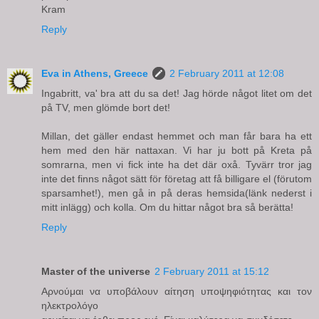
Kram
Reply
Eva in Athens, Greece
2 February 2011 at 12:08
Ingabritt, va' bra att du sa det! Jag hörde något litet om det
på TV, men glömde bort det!
Millan, det gäller endast hemmet och man får bara ha ett
hem med den här nattaxan. Vi har ju bott på Kreta på
somrarna, men vi fick inte ha det där oxå. Tyvärr tror jag
inte det finns något sätt för företag att få billigare el (förutom
sparsamhet!), men gå in på deras hemsida(länk nederst i
mitt inlägg) och kolla. Om du hittar något bra så berätta!
Reply
Master of the universe
2 February 2011 at 15:12
Αρνούμαι να υποβάλουν αίτηση υποψηφιότητας και τον
ηλεκτρολόγο