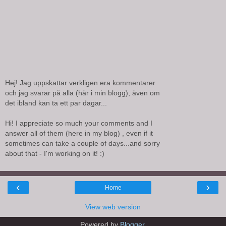
Hej! Jag uppskattar verkligen era kommentarer
och jag svarar på alla (här i min blogg), även om
det ibland kan ta ett par dagar...
Hi! I appreciate so much your comments and I
answer all of them (here in my blog) , even if it
sometimes can take a couple of days...and sorry
about that - I'm working on it! :)
‹
›
Home
View web version
Powered by
Blogger
.