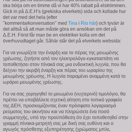
ska börja om en timme då vi har 40% rabatt på elströmmen.
Gick in på Δ.Ε.Η's (grekiska elverkets) sida och kollade hur
det var med det hela (efter
"kommentarkonversation" med
Tina
i
Rio
här
) och tyvärr är
det alltså så att man måste göra en ansökan om det på
Δ.Ε.Η. Först får man be en elektriker kolla om det
överhuvudtaget går. Såhär står det på elverkets websida:
Για να γνωρίζετε την έναρξη και το πέρας της μειωμένης
χρέωσης, ζητήστε από τον ηλεκτρολόγο-εγκαταστάτη να
τοποθετήσει στον πίνακά σας μια ενδεικτική λυχνία, που θα
δείχνει την ακριβή έναρξη και πέρας του ωραρίου της
μειωμένης χρέωσης. Η λυχνία παραμένει αναμμένη κατά το
ωράριο μειωμένης χρέωσης.
Για να σας χορηγηθεί το μειωμένο (νυχτερινό) τιμολόγιο, θα
πρέπει να υποβάλλετε σχετική αίτηση στο τοπικό γραφείο
της ΔΕΗ, προσκομίζοντας έναν πρόσφατο λογαριασμό
ρεύματος του ακινήτου και να πληρώσετε ένα ποσό
συμμετοχής, υπό την προϋπόθεση ότι έχει τοποθετηθεί στην
γραμμή πίνακα-μετρητή σας με δική σας ευθύνη και ο
αγωγός πρόσθετης εξυπηρέτησης (χρώματος μπλε,