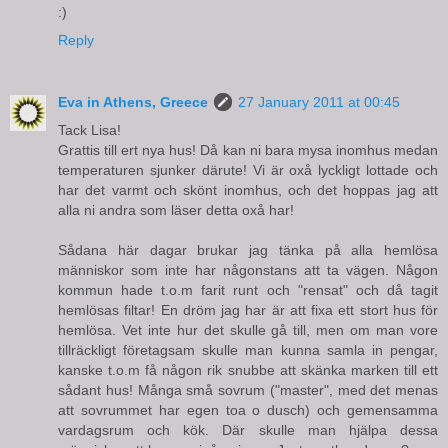
:)
Reply
Eva in Athens, Greece
27 January 2011 at 00:45
Tack Lisa!
Grattis till ert nya hus! Då kan ni bara mysa inomhus medan
temperaturen sjunker därute! Vi är oxå lyckligt lottade och
har det varmt och skönt inomhus, och det hoppas jag att
alla ni andra som läser detta oxå har!
Sådana här dagar brukar jag tänka på alla hemlösa
människor som inte har någonstans att ta vägen. Någon
kommun hade t.o.m farit runt och "rensat" och då tagit
hemlösas filtar! En dröm jag har är att fixa ett stort hus för
hemlösa. Vet inte hur det skulle gå till, men om man vore
tillräckligt företagsam skulle man kunna samla in pengar,
kanske t.o.m få någon rik snubbe att skänka marken till ett
sådant hus! Många små sovrum ("master", med det menas
att sovrummet har egen toa o dusch) och gemensamma
vardagsrum och kök. Där skulle man hjälpa dessa