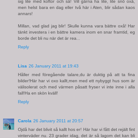
sig lite med koftor och så! Vill gärna ha lite, lite snö oxå,
men helst bara en dag eller två här i Aten, blir sådan kaos
annars!
Millan, vad glad jag blir! Skulle kunna vara bättre oxå! Har
tänkt investera i en bättre kamera inom en snar framtid, eg
borde det bli nu när det är rea...
Reply
Lisa
26 January 2011 at 19:43
Håller med föregående talare,du är duktig på att ta fina
bilder!Här har vi oxo kallt,men med ett nybyggt hus som är
välisolerat och med värmen påsatt fryser vi inte inne i alla
fall!Ha en skön kväll!
Reply
Carola
26 January 2011 at 20:57
Ojdå har det blivit så kallt hos er! Här har vi fått det rejält fint
vinterväder nu. 23 grader idag, det är så lagom det kan bli