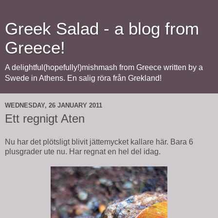
Greek Salad - a blog from
Greece!
A delightful(hopefully!)mishmash from Greece written by a
Swede in Athens. En salig röra från Grekland!
WEDNESDAY, 26 JANUARY 2011
Ett regnigt Aten
Nu har det plötsligt blivit jättemycket kallare här. Bara 6
plusgrader ute nu. Har regnat en hel del idag.