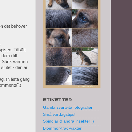
men det behöver
.
pisen. Tillsätt
em i lill-
ök. Sänk värmen
slutet - den är
 dag. (Nästa gång
"comments".)
ETIKETTER
Gamla svartvita fotografier
Små vardagstips!
Spindlar & andra insekter :)
Blommor-träd-växter