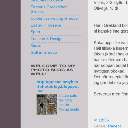
Beaches on Crete
Vitlök, 2-3 klyftor
Famous Greeks/half
Olivolja, ½ dl
Greeks
Celebrities visiting Greece
Här i Grekland bör
Easter in Greece
ni kanske inte gör
Sport
Fashion & Design
Koka upp i lite vat
Music
Häll tillbaka linser
Golf in Greece
löken (körd i hack
hacke eftersom ba
när soppan börjat 
WELCOME TO MY
PHOTO BLOG AS
nyttigast okokad.
WELL!
Det här receptet är
http://greeceinmyhea
jag gör det ska ja
rtphotoblog.blogspot
.se/
Serveras med fetao
3 cute cats
taking a
rest in
Monasteraki
At
18:56
Labels:
Recept