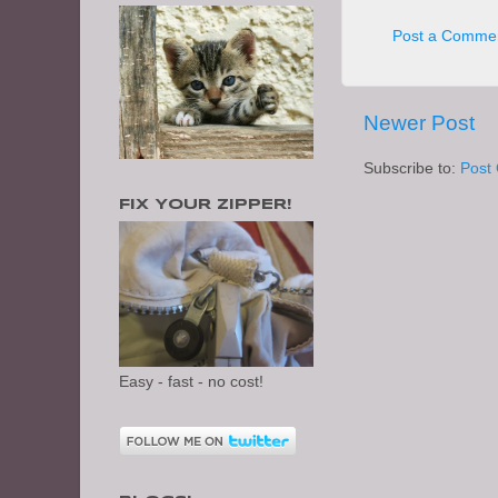
Post a Comme
Newer Post
Subscribe to:
Post
FIX YOUR ZIPPER!
Easy - fast - no cost!