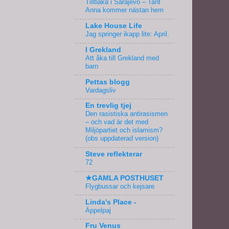
Tillbaka i Sarajevo – Tant
Anna kommer nästan hem
Lake House Life
Jag springer ikapp lite: April.
I Grekland
Att åka till Grekland med
barn
Pettas blogg
Vardagsliv
En trevlig tjej
Den rasistiska antirasismen
– och vad är det med
Miljöpartiet och islamism?
(obs uppdaterad version)
Steve reflekterar
72
★GAMLA POSTHUSET
Flygbussar och kejsare
Linda's Place -
Äppelpaj
Fru Venus