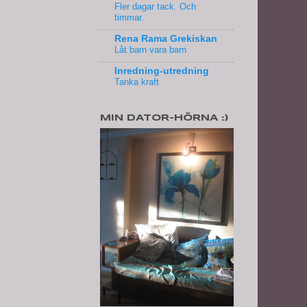
Fler dagar tack. Och
timmar.
Rena Rama Grekiskan
Låt barn vara barn
Inredning-utredning
Tanka kraft
MIN DATOR-HÖRNA :)