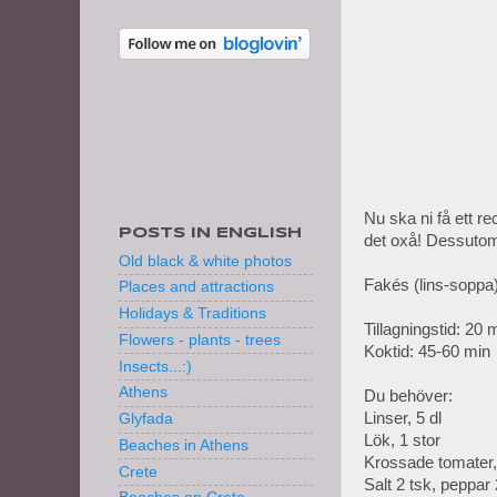
Nu ska ni få ett r
POSTS IN ENGLISH
det oxå! Dessutom,
Old black & white photos
Fakés (lins-soppa
Places and attractions
Holidays & Traditions
Tillagningstid: 20 
Flowers - plants - trees
Koktid: 45-60 min
Insects...:)
Athens
Du behöver:
Linser, 5 dl
Glyfada
Lök, 1 stor
Beaches in Athens
Krossade tomater,
Crete
Salt 2 tsk, peppar 