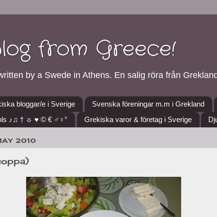
blog from Greece!
ritten by a Swede in Athens. En salig röra från Grekland
iska bloggar/e i Sverige
Svenska föreningar m.m i Grekland
ls ♪♫ † ☼ ♥ © € ♂♀°
Grekiska varor & företag i Sverige
Dj
MAY 2010
soppa)