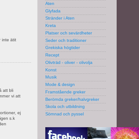
Aten
Glyfada
Stränder i Aten
Kreta
Platser och sevärdheter
inte ätit
Seder och traditioner
Grekiska högtider
Recept
Olivträd - oliver - olivolja
Konst
Musik
Mode & design
att bli
Framstående greker
mmer vi att
Berömda greker/halvgreker
Skola och utbildning
ortioner, ej
Sömnad och pyssel
igen s.k
 den