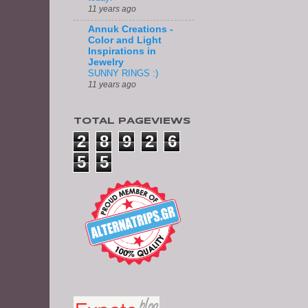
11 years ago
Annuk Creations -
Color and Light
Inspirations in
Jewelry
SUNNY RINGS :)
11 years ago
TOTAL PAGEVIEWS
2
8
9
2
6
5
5