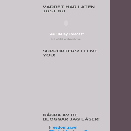
VÄDRET HÄR I ATEN
JUST NU
See 10-Day Forecast
© HotelsCombined.com
SUPPORTERS! I LOVE
YOU!
NÅGRA AV DE
BLOGGAR JAG LÄSER!
Freedomtravel