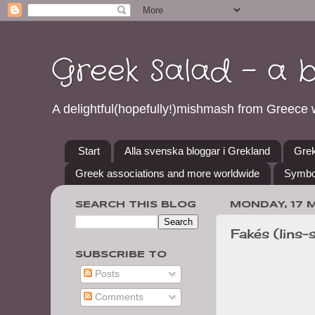
Greek Salad - a 
A delightful(hopefully!)mishmash from Greece w
Start
Alla svenska bloggar i Grekland
Grek
Greek associations and more worldwide
Symbo
SEARCH THIS BLOG
MONDAY, 17 
Fakés (lins-
SUBSCRIBE TO
Posts
Comments