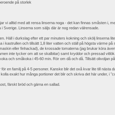
 beroende på storlek
jar vi alltid med att rensa linserna noga - det kan finnas småsten i, 
a i Sverige. Linserna som säljs där är nog redan välrensade.
ten. Häll i durkslag efter ett par minuters kokning och skölj linserna lite
na i kastrullen och tillsätt 1,8 liter vatten och ställ på högsta värme på s
maskin eller finhackad), de krossade tomaterna (jag brukar köra även d
rnen inte tycker om att se skalbitar) samt kryddor och pressad vitl
koka och småkoka i 45-60 min. Rör om då och då. Tillsätt olivoljan på 
 för en familj på 4-5 personer. Kanske blir det oxå kvar lite till nästa
g kolla exakt hur många portioner det blir och skriva det här under, i 
st, färskt bröd och gärna en sallad.