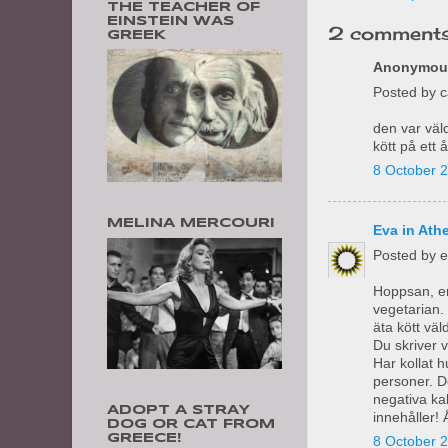
THE TEACHER OF
EINSTEIN WAS
2 comments
GREEK
Anonymous
Posted by 
den var väld
kött på ett 
8 October 2
MELINA MERCOURI
Eva in Ath
Posted by 
Hoppsan, en
vegetarian.
äta kött väl
Du skriver v
Har kollat h
personer. D
negativa kal
ADOPT A STRAY
innehåller! 
DOG OR CAT FROM
GREECE!
8 October 2