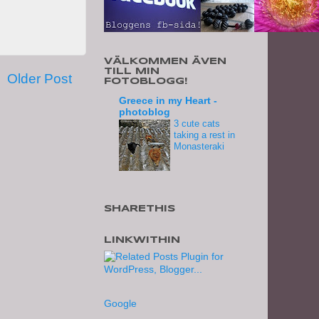
VÄLKOMMEN ÄVEN
TILL MIN
Older Post
FOTOBLOGG!
Greece in my Heart -
photoblog
3 cute cats
taking a rest in
Monasteraki
SHARETHIS
LINKWITHIN
Google