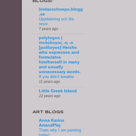
BLOGS!
lindacschoeps.blogg
.se
Uppdatering och lite
resor.
7 years ago
polylogos |
πολύλογος -η -ο
[políloγos] He/she
who expresses and
formulates
him/herself in many
and usually
unnecessary words.
If you didn’t breathe
11 years ago
Little Greek Island
22 years ago
ART BLOGS
Anna Karins
ArtandPlej
Thats why I am painting
today!