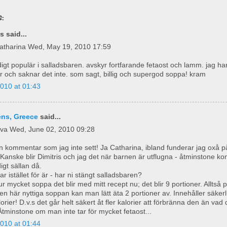
:
 said...
catharina Wed, May 19, 2010 17:59
igt populär i salladsbaren. avskyr fortfarande fetaost och lamm. jag har 
år och saknar det inte. som sagt, billig och supergod soppa! kram
010 at 01:43
ens, Greece
said...
eva Wed, June 02, 2010 09:28
 kommentar som jag inte sett! Ja Catharina, ibland funderar jag oxå på 
 Kanske blir Dimitris och jag det när barnen är utflugna - åtminstone ko
digt sällan då.
ar istället för är - har ni stängt salladsbaren?
ur mycket soppa det blir med mitt recept nu; det blir 9 portioner. Alltså p
en här nyttiga soppan kan man lätt äta 2 portioner av. Innehåller säkerl
orier! D.v.s det går helt säkert åt fler kalorier att förbränna den än vad
Åtminstone om man inte tar för mycket fetaost...
010 at 01:44