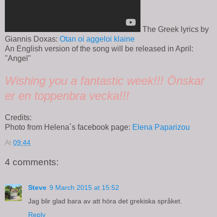
The Greek lyrics by
Giannis Doxas:
Otan oi aggeloi klaine
An English version of the song will be released in April:
"Angel"
Wishing you a fantastic week!!! Önskar
er en toppenbra vecka!!!
Credits:
Photo from Helena´s facebook page:
Elena Paparizou
At
09:44
4 comments:
Steve
9 March 2015 at 15:52
Jag blir glad bara av att höra det grekiska språket.
Reply