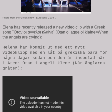
Photo from the Greek show "Eurosong 2105".
Elena has recently released a new video clip with a Greek
song "Όταν οι άγγελοι κλαίνε" (Otan oi aggeloi klaine=When
the angels are crying):
Helena har kommit ut med ett nytt
videoklipp med en låt på grekiska bara för
några dagar sedan och den är inspelad här
i Aten: Otan i angeli klene (När änglarna
gråter):