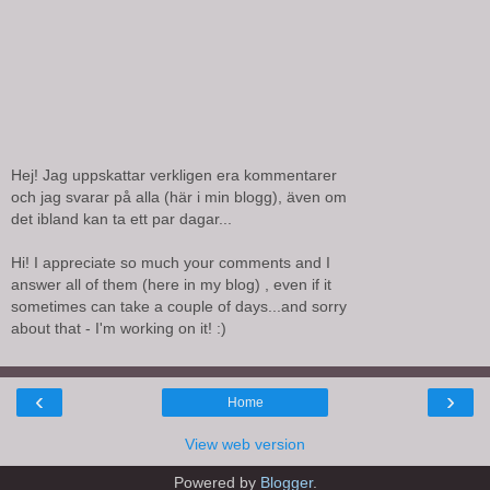
Hej! Jag uppskattar verkligen era kommentarer
och jag svarar på alla (här i min blogg), även om
det ibland kan ta ett par dagar...
Hi! I appreciate so much your comments and I
answer all of them (here in my blog) , even if it
sometimes can take a couple of days...and sorry
about that - I'm working on it! :)
‹
›
Home
View web version
Powered by
Blogger
.