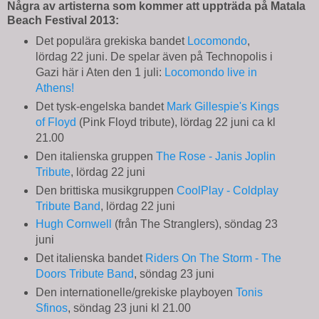
Några av artisterna som kommer att uppträda på Matala
Beach Festival 2013:
Det populära grekiska bandet
Locomondo
,
lördag 22 juni. De spelar även på Technopolis i
Gazi här i Aten den 1 juli:
Locomondo live in
Athens!
Det tysk-engelska bandet
Mark Gillespie's Kings
of Floyd
(Pink Floyd tribute), lördag 22 juni ca kl
21.00
Den italienska gruppen
The Rose - Janis Joplin
Tribute
, lördag 22 juni
Den brittiska musikgruppen
CoolPlay - Coldplay
Tribute Band
, lördag 22 juni
Hugh Cornwell
(från The Stranglers), söndag 23
juni
Det italienska bandet
Riders On The Storm - The
Doors Tribute Band
, söndag 23 juni
Den internationelle/grekiske playboyen
Tonis
Sfinos
, söndag 23 juni kl 21.00