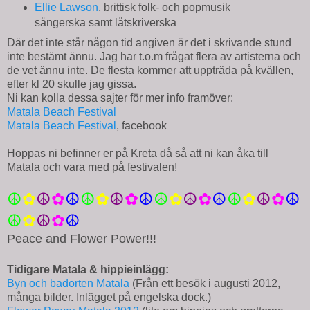
Ellie Lawson
, brittisk folk- och popmusik
sångerska samt låtskriverska
Där det inte står någon tid angiven är det i skrivande stund
inte bestämt ännu. Jag har t.o.m frågat flera av artisterna och
de vet ännu inte. De flesta kommer att uppträda på kvällen,
efter kl 20 skulle jag gissa.
Ni kan kolla dessa sajter för mer info framöver:
Matala Beach Festival
Matala Beach Festival
, facebook
Hoppas ni befinner er på Kreta då så att ni kan åka till
Matala och vara med på festivalen!
☮
✿
☮
✿
☮
☮
✿
☮
✿
☮
☮
✿
☮
✿
☮
☮
✿
☮
✿
☮
☮
✿
☮
✿
☮
Peace and Flower Power!!!
Tidigare Matala & hippieinlägg:
Byn och badorten Matala
(Från ett besök i augusti 2012,
många bilder. Inlägget på engelska dock.)