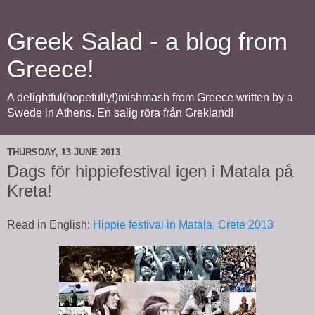
Greek Salad - a blog from
Greece!
A delightful(hopefully!)mishmash from Greece written by a
Swede in Athens. En salig röra från Grekland!
THURSDAY, 13 JUNE 2013
Dags för hippiefestival igen i Matala på
Kreta!
Read in English:
Hippie festival in Matala, Crete 2013