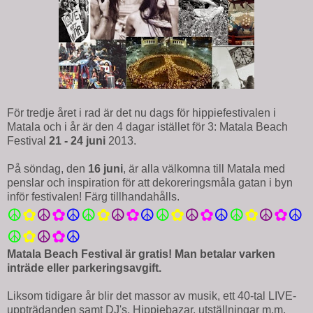
För tredje året i rad är det nu dags för hippiefestivalen i
Matala och i år är den 4 dagar istället för 3: Matala Beach
Festival
21 - 24 juni
2013.
På söndag, den
16 juni
, är alla välkomna till Matala med
penslar och inspiration för att dekoreringsmåla gatan i byn
inför festivalen! Färg tillhandahålls.
☮
✿
☮
✿
☮
☮
✿
☮
✿
☮
☮
✿
☮
✿
☮
☮
✿
☮
✿
☮
☮
✿
☮
✿
☮
Matala Beach Festival är gratis! Man betalar varken
inträde eller parkeringsavgift.
Liksom tidigare år blir det massor av musik, ett 40-tal LIVE-
uppträdanden samt DJ's, Hippiebazar, utställningar m.m.