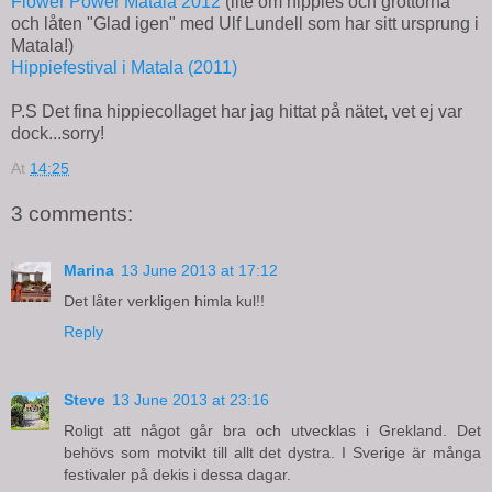
Flower Power Matala 2012
(lite om hippies och grottorna
och låten "Glad igen" med Ulf Lundell som har sitt ursprung i
Matala!)
Hippiefestival i Matala (2011)
P.S Det fina hippiecollaget har jag hittat på nätet, vet ej var
dock...sorry!
At
14:25
3 comments:
Marina
13 June 2013 at 17:12
Det låter verkligen himla kul!!
Reply
Steve
13 June 2013 at 23:16
Roligt att något går bra och utvecklas i Grekland. Det
behövs som motvikt till allt det dystra. I Sverige är många
festivaler på dekis i dessa dagar.