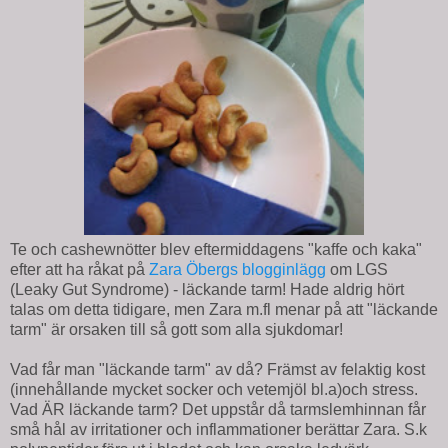
Te och cashewnötter blev eftermiddagens "kaffe och kaka"
efter att ha råkat på
Zara Öbergs blogginlägg
om LGS
(Leaky Gut Syndrome) - läckande tarm! Hade aldrig hört
talas om detta tidigare, men Zara m.fl menar på att "läckande
tarm" är orsaken till så gott som alla sjukdomar!
Vad får man "läckande tarm" av då? Främst av felaktig kost
(innehållande mycket socker och vetemjöl bl.a)och stress.
Vad ÄR läckande tarm? Det uppstår då tarmslemhinnan får
små hål av irritationer och inflammationer berättar Zara. S.k