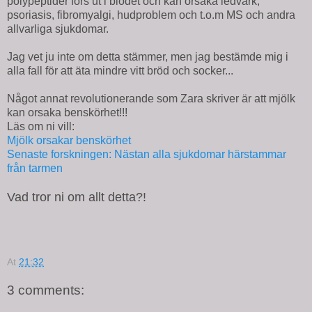
polypeptider förs ut i blodet och kan orsaka ledvärk,
psoriasis, fibromyalgi, hudproblem och t.o.m MS och andra
allvarliga sjukdomar.
Jag vet ju inte om detta stämmer, men jag bestämde mig i
alla fall för att äta mindre vitt bröd och socker...
Något annat revolutionerande som Zara skriver är att mjölk
kan orsaka benskörhet!!!
Läs om ni vill:
Mjölk orsakar benskörhet
Senaste forskningen: Nästan alla sjukdomar härstammar
från tarmen
Vad tror ni om allt detta?!
At
21:32
3 comments: