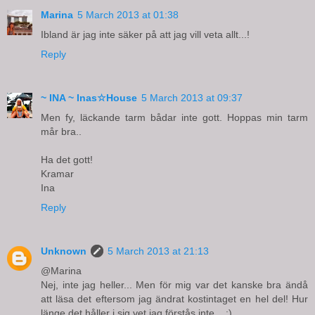
Marina
5 March 2013 at 01:38
Ibland är jag inte säker på att jag vill veta allt...!
Reply
~ INA ~ Inas☆House
5 March 2013 at 09:37
Men fy, läckande tarm bådar inte gott. Hoppas min tarm
mår bra..
Ha det gott!
Kramar
Ina
Reply
Unknown
5 March 2013 at 21:13
@Marina
Nej, inte jag heller... Men för mig var det kanske bra ändå
att läsa det eftersom jag ändrat kostintaget en hel del! Hur
länge det håller i sig vet jag förstås inte... :)