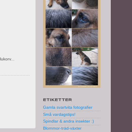
ukorv...
ETIKETTER
Gamla svartvita fotografier
Små vardagstips!
Spindlar & andra insekter :)
Blommor-träd-växter