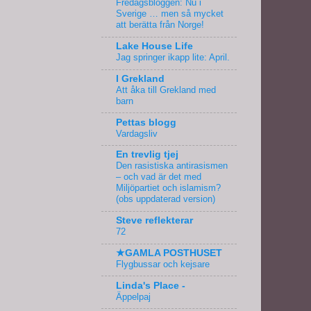
Fredagsbloggen: Nu i
Sverige … men så mycket
att berätta från Norge!
Lake House Life
Jag springer ikapp lite: April.
I Grekland
Att åka till Grekland med
barn
Pettas blogg
Vardagsliv
En trevlig tjej
Den rasistiska antirasismen
– och vad är det med
Miljöpartiet och islamism?
(obs uppdaterad version)
Steve reflekterar
72
★GAMLA POSTHUSET
Flygbussar och kejsare
Linda's Place -
Äppelpaj