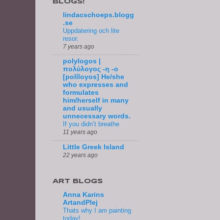
BLOGS!
lindacschoeps.blogg
.se
Uppdatering och lite
resor.
7 years ago
polylogos |
πολύλογος -η -ο
[políloγos] He/she
who expresses and
formulates
him/herself in many
and usually
unnecessary words.
If you didn’t breathe
11 years ago
Little Greek Island
22 years ago
ART BLOGS
Anna Karins
ArtandPlej
Thats why I am painting
today!