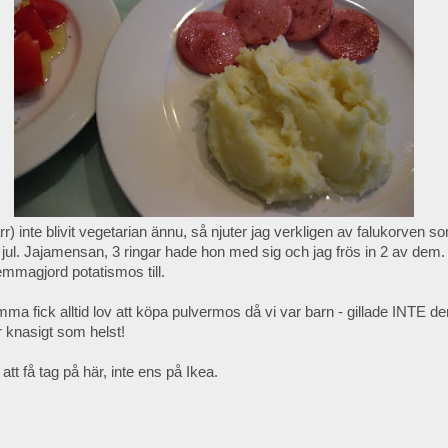
rr) inte blivit vegetarian ännu, så njuter jag verkligen av falukorven
 jul. Jajamensan, 3 ringar hade hon med sig och jag frös in 2 av de
mmagjord potatismos till.
a fick alltid lov att köpa pulvermos då vi var barn - gillade INTE de
knasigt som helst!
 att få tag på här, inte ens på Ikea.