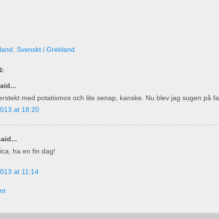
kland
,
Svenskt i Grekland
:
id...
rstekt med potatismos och lite senap, kanske. Nu blev jag sugen på fal
013 at 18:20
aid...
ica, ha en fin dag!
013 at 11:14
nt