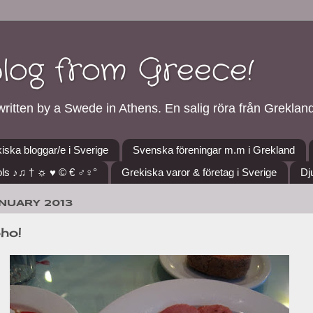
blog from Greece!
ritten by a Swede in Athens. En salig röra från Grekland
iska bloggar/e i Sverige
Svenska föreningar m.m i Grekland
ls ♪♫ † ☼ ♥ © € ♂♀°
Grekiska varor & företag i Sverige
Dj
ANUARY 2013
oho!