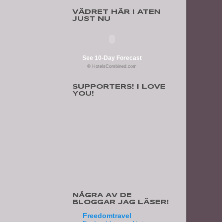
VÄDRET HÄR I ATEN
JUST NU
See 10-Day Forecast
© HotelsCombined.com
SUPPORTERS! I LOVE
YOU!
NÅGRA AV DE
BLOGGAR JAG LÄSER!
Freedomtravel