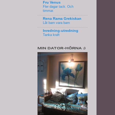
Fru Venus
Fler dagar tack. Och
timmar.
Rena Rama Grekiskan
Låt barn vara barn
Inredning-utredning
Tanka kraft
MIN DATOR-HÖRNA :)