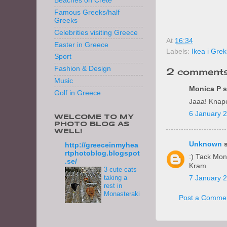
Beaches on Crete
Famous Greeks/half
Greeks
Celebrities visiting Greece
At
16:34
Easter in Greece
Labels:
Ikea i Gre
Sport
Fashion & Design
2 comments
Music
Monica P sa
Golf in Greece
Jaaa! Knape
6 January 2
WELCOME TO MY
PHOTO BLOG AS
WELL!
Unknown
s
http://greeceinmyhea
rtphotoblog.blogspot
:) Tack Mon
.se/
Kram
3 cute cats
taking a
7 January 2
rest in
Monasteraki
Post a Comme