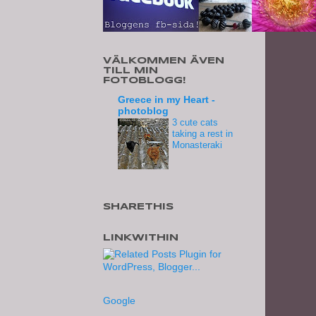
VÄLKOMMEN ÄVEN
TILL MIN
FOTOBLOGG!
Greece in my Heart -
photoblog
3 cute cats
taking a rest in
Monasteraki
SHARETHIS
LINKWITHIN
Google