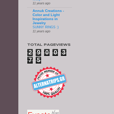
11 years ago
Annuk Creations -
Color and Light
Inspirations in
Jewelry
SUNNY RINGS :)
11 years ago
TOTAL PAGEVIEWS
2
9
0
0
3
7
5