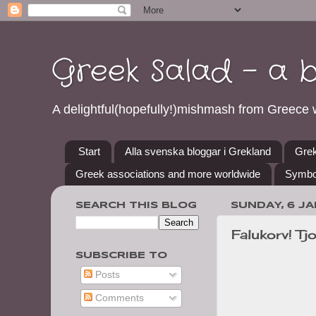
Greek Salad - a 
A delightful(hopefully!)mishmash from Greece w
Start
Alla svenska bloggar i Grekland
Grek
Greek associations and more worldwide
Symbo
SEARCH THIS BLOG
SUNDAY, 6 J
Falukorv! Tj
SUBSCRIBE TO
Posts
Comments