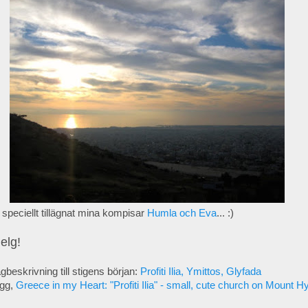
 speciellt tillägnat mina kompisar
Humla och Eva
... :)
elg!
gbeskrivning till stigens början:
Profiti Ilia, Ymittos, Glyfada
ogg,
Greece in my Heart: "Profiti Ilia" - small, cute church on Mount H