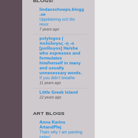
BLOGS!
lindacschoeps.blogg
.se
Uppdatering och lite
resor.
7 years ago
polylogos |
πολύλογος -η -ο
[políloγos] He/she
who expresses and
formulates
him/herself in many
and usually
unnecessary words.
If you didn’t breathe
11 years ago
Little Greek Island
22 years ago
ART BLOGS
Anna Karins
ArtandPlej
Thats why I am painting
today!