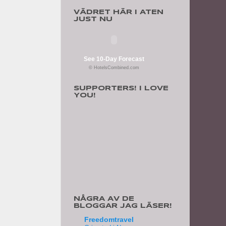
VÄDRET HÄR I ATEN
JUST NU
See 10-Day Forecast
© HotelsCombined.com
SUPPORTERS! I LOVE
YOU!
NÅGRA AV DE
BLOGGAR JAG LÄSER!
Freedomtravel