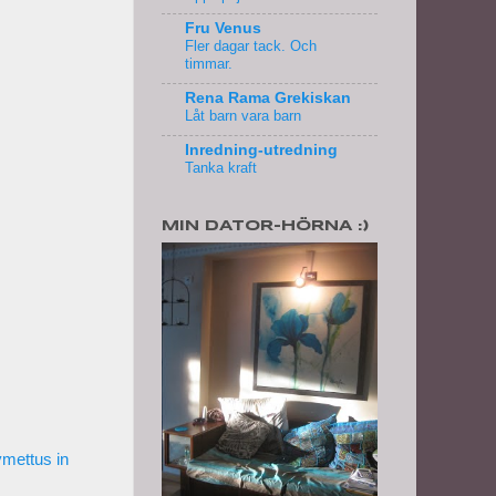
Fru Venus
Fler dagar tack. Och
timmar.
Rena Rama Grekiskan
Låt barn vara barn
Inredning-utredning
Tanka kraft
MIN DATOR-HÖRNA :)
ymettus in