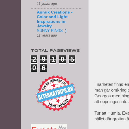
11 years ago
Annuk Creations -
Color and Light
Inspirations in
Jewelry
SUNNY RINGS :)
11 years ago
TOTAL PAGEVIEWS
2
9
1
0
5
0
6
I närheten finns en
man går omkring på
Georgos med blo
att öppningen inte
Tur att Humla, Eva
hållet där grottan är