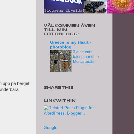
VÄLKOMMEN ÄVEN
TILL MIN
FOTOBLOGG!
Greece in my Heart -
photoblog
3 cute cats
taking a rest in
Monasteraki
an upp på berget
SHARETHIS
 underbara
LINKWITHIN
Google