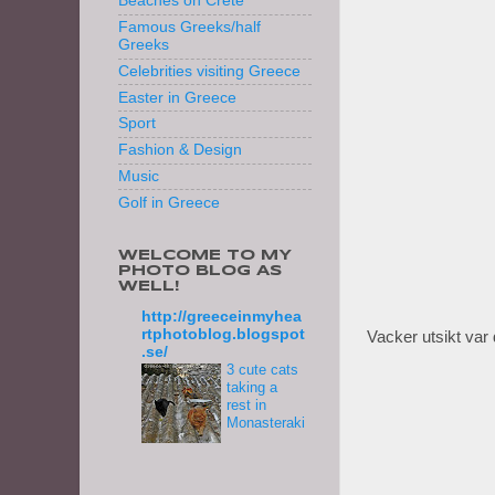
Beaches on Crete
Famous Greeks/half
Greeks
Celebrities visiting Greece
Easter in Greece
Sport
Fashion & Design
Music
Golf in Greece
WELCOME TO MY
PHOTO BLOG AS
WELL!
http://greeceinmyhea
rtphotoblog.blogspot
Vacker utsikt var 
.se/
3 cute cats
taking a
rest in
Monasteraki