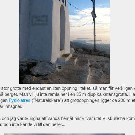
 stor grotta med endast en liten öppning i taket, så man får verkligen 
 berget. Man vill ju inte ramla ner i en 35 m djup kalkstensgrotta. Har
ggen
Fysiolatres
("Naturälskare") att grottöppningen ligger ca 200 m e
 är inhägnad.
 och jag var tvungna att vända hemåt när vi var ute! Vi skulle ha kom
, och inte kände vi till den heller...