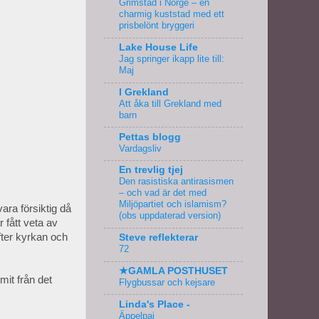
Grimstad i Norge – en
charmig kuststad med ett
prisbelönt bryggeri
Lake House Life
Jag springer ikapp lite till:
Maj
I Grekland
Att åka till Grekland med
barn
Pettas blogg
Vardagsliv
En trevlig tjej
Den rasistiska antirasismen
– och vad är det med
Miljöpartiet och islamism?
vara försiktig då
(obs uppdaterad version)
 fått veta av
fter kyrkan och
Steve reflekterar
72
★GAMLA POSTHUSET
mit från det
Flygbussar och kejsare
Linda's Place -
Äppelpaj