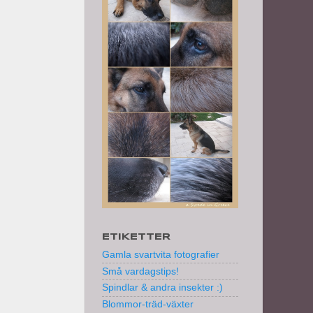
ETIKETTER
Gamla svartvita fotografier
Små vardagstips!
Spindlar & andra insekter :)
Blommor-träd-växter