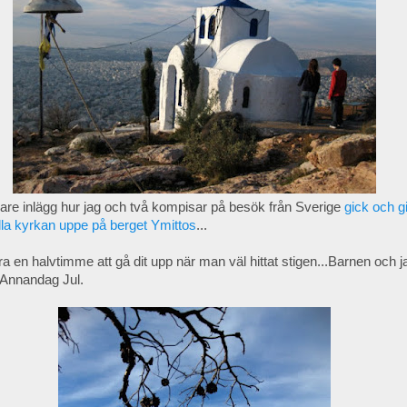
digare inlägg hur jag och två kompisar på besök från Sverige
gick och g
lilla kyrkan uppe på berget Ymittos
...
ara en halvtimme att gå dit upp när man väl hittat stigen...Barnen och 
pp Annandag Jul.