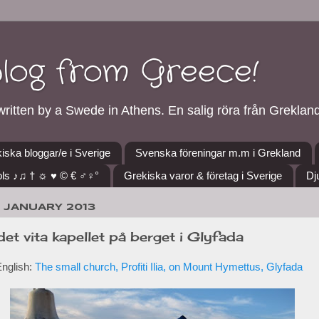
blog from Greece!
ritten by a Swede in Athens. En salig röra från Grekland
iska bloggar/e i Sverige
Svenska föreningar m.m i Grekland
ls ♪♫ † ☼ ♥ © € ♂♀°
Grekiska varor & företag i Sverige
Dj
9 JANUARY 2013
- det vita kapellet på berget i Glyfada
English:
The small church, Profiti Ilia, on Mount Hymettus, Glyfada