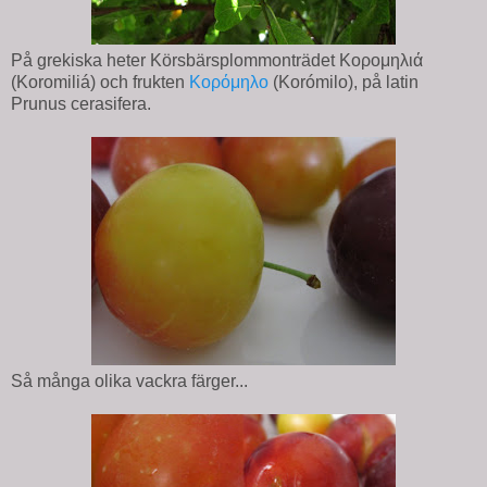
På grekiska heter Körsbärsplommonträdet Κορομηλιά
(Koromiliá) och frukten
Κορόμηλο
(Korómilo), på latin
Prunus cerasifera.
Så många olika vackra färger...