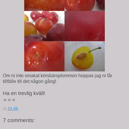
Om ni inte smakat körsbärsplommon hoppas jag ni får
tillfälle till det någon gång!
Ha en trevlig kväll!
☼☼☼
At
21:55
7 comments: