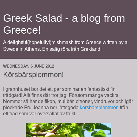
Greek Salad - a blog from
Greece!
A delightful(hopefully!)mishmash from Greece written by a
Swede in Athens. En salig röra från Grekland!
WEDNESDAY, 6 JUNE 2012
Körsbärsplommon!
I grannhuset bor det ett par som har en fantastiskt fin
trädgård! Allt finns där tror jag. Förutom många vackra
blommor så har de fikon, mullbär, citroner, vindruvor och igår
plockade Fru Joanna ner jättegoda
körsbärsplommon
från
ett träd som var översållat av frukt.