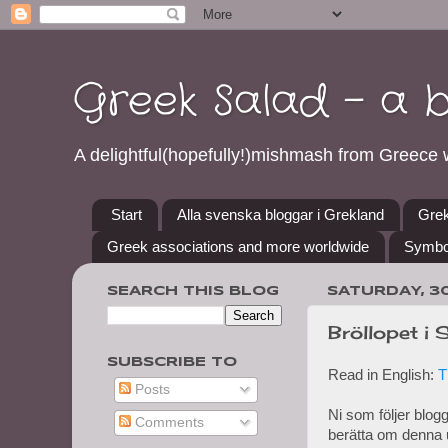
Greek Salad - a 
A delightful(hopefully!)mishmash from Greece w
Start
Alla svenska bloggar i Grekland
Grek
Greek associations and more worldwide
Symbo
SEARCH THIS BLOG
SATURDAY, 3
Bröllopet i S
SUBSCRIBE TO
Read in English:
T
Posts
Ni som följer blogg
Comments
berätta om denna u