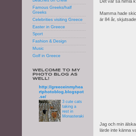
Beaches on Crete
Det var så himla k
Famous Greeks/half
Greeks
Mamma hade skicka
är 84 år, skjutsade
Celebrities visiting Greece
Easter in Greece
Sport
Fashion & Design
Music
Golf in Greece
WELCOME TO MY
PHOTO BLOG AS
WELL!
http://greeceinmyhea
rtphotoblog.blogspot
.se/
3 cute cats
taking a
rest in
Monasteraki
Jag och min älska
lärde inte känna 