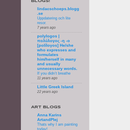
BLOGS!
lindacschoeps.blogg
.se
Uppdatering och lite
resor.
7 years ago
polylogos |
πολύλογος -η -ο
[políloγos] He/she
who expresses and
formulates
him/herself in many
and usually
unnecessary words.
If you didn’t breathe
11 years ago
Little Greek Island
22 years ago
ART BLOGS
Anna Karins
ArtandPlej
Thats why I am painting
today!