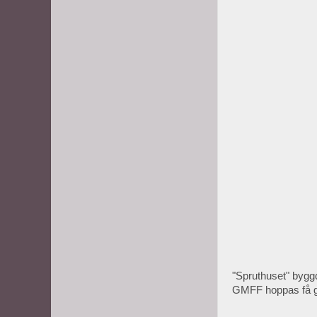
"Spruthuset" byggd
GMFF hoppas få gör