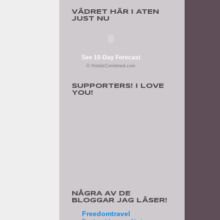
VÄDRET HÄR I ATEN
JUST NU
See 10-Day Forecast
© HotelsCombined.com
SUPPORTERS! I LOVE
YOU!
NÅGRA AV DE
BLOGGAR JAG LÄSER!
Freedomtravel