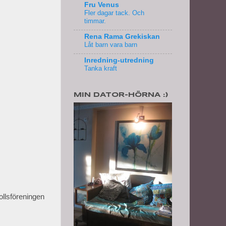
Fru Venus
Fler dagar tack. Och
timmar.
Rena Rama Grekiskan
Låt barn vara barn
Inredning-utredning
Tanka kraft
MIN DATOR-HÖRNA :)
ollsföreningen