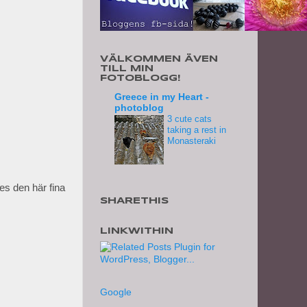
VÄLKOMMEN ÄVEN
TILL MIN
FOTOBLOGG!
Greece in my Heart -
photoblog
3 cute cats
taking a rest in
Monasteraki
es den här fina
SHARETHIS
LINKWITHIN
Google