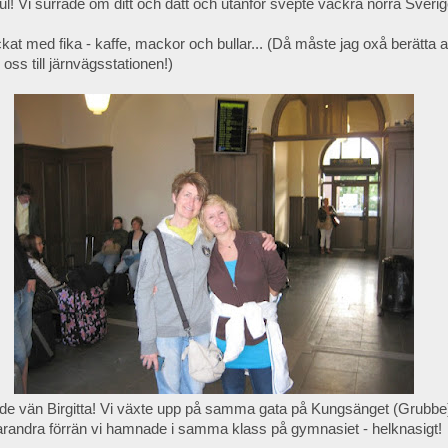
ul! Vi surrade om ditt och datt och utanför svepte vackra norra Sverige
t med fika - kaffe, mackor och bullar... (Då måste jag oxå berätta 
 oss till järnvägsstationen!)
de vän Birgitta! Vi växte upp på samma gata på Kungsänget (Grubb
varandra förrän vi hamnade i samma klass på gymnasiet - helknasigt!