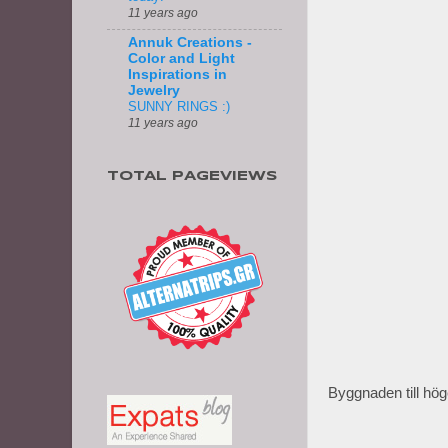
11 years ago
Annuk Creations -
Color and Light
Inspirations in
Jewelry
SUNNY RINGS :)
11 years ago
TOTAL PAGEVIEWS
Byggnaden till höge