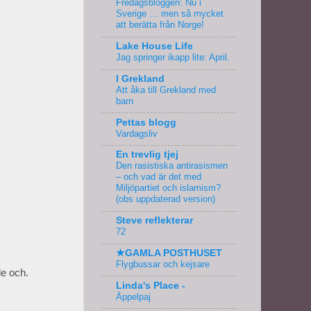
Fredagsbloggen: Nu i
Sverige … men så mycket
att berätta från Norge!
Lake House Life
Jag springer ikapp lite: April.
I Grekland
Att åka till Grekland med
barn
Pettas blogg
Vardagsliv
En trevlig tjej
Den rasistiska antirasismen
– och vad är det med
Miljöpartiet och islamism?
(obs uppdaterad version)
Steve reflekterar
72
★GAMLA POSTHUSET
Flygbussar och kejsare
de och.
Linda's Place -
Äppelpaj