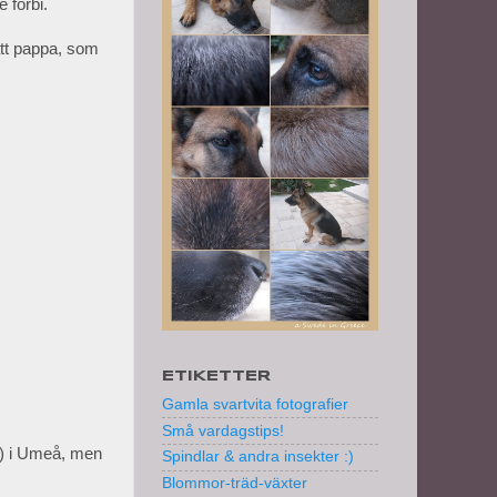
 förbi.
att pappa, som
ETIKETTER
Gamla svartvita fotografier
Små vardagstips!
e) i Umeå, men
Spindlar & andra insekter :)
Blommor-träd-växter