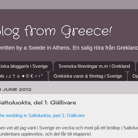
blog from Greece!
ritten by a Swede in Athens. En salig röra från Grekland
iska bloggar/e i Sverige
Svenska föreningar m.m i Grekland
ls ♪♫ † ☼ ♥ © € ♂♀°
Grekiska varor & företag i Sverige
Dj
0 JUNE 2012
altoluokta, del 1: Gällivare
he wedding in Saltoluokta, part 1: Gällivare
en vet att jag varit i Sverige en vecka och med på ett bröllop i Saltoluok
nderbara upplevelse, och det får bli etappvis!