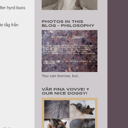
fter hyrd buss
PHOTOS IN THIS
e tåg från
BLOG - PHILOSOPHY
You can borrow, but...
VÅR FINA VOVVE! ♥
OUR NICE DOGGY!