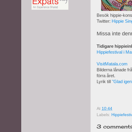
Besök hippie-kons
Twitter:
Hippie Sin
Missa inte denn
Tidigare hippiein
Hippiefestival i Ma
VisitMatala.com
Bilderna lånade fr
förra året.
Lyrik till
"Glad igen
At
10:44
Labels:
Hippiefesti
3 comments