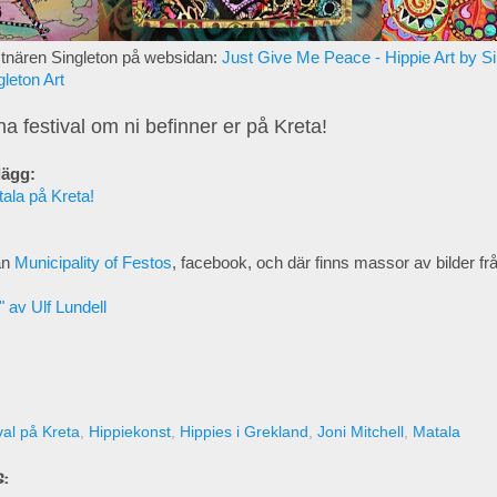
tnären Singleton på websidan:
Just Give Me Peace - Hippie Art by Si
gleton Art
a festival om ni befinner er på Kreta!
lägg:
tala på Kreta!
ån
Municipality of Festos
, facebook, och där finns massor av bilder frå
" av Ulf Lundell
val på Kreta
,
Hippiekonst
,
Hippies i Grekland
,
Joni Mitchell
,
Matala
: