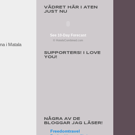
VÄDRET HÄR I ATEN
JUST NU
See 10-Day Forecast
© HotelsCombined.com
na i Matala
SUPPORTERS! I LOVE
YOU!
NÅGRA AV DE
BLOGGAR JAG LÄSER!
Freedomtravel