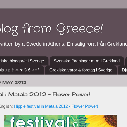
blog from Greece!
ritten by a Swede in Athens. En salig röra från Grekland
iska bloggar/e i Sverige
Svenska föreningar m.m i Grekland
ls ♪♫ † ☼ ♥ © € ♂♀°
Grekiska varor & företag i Sverige
Dj
6 MAY 2012
al i Matala 2012 - Flower Power!
English:
Hippie festival in Matala 2012 - Flower Power!