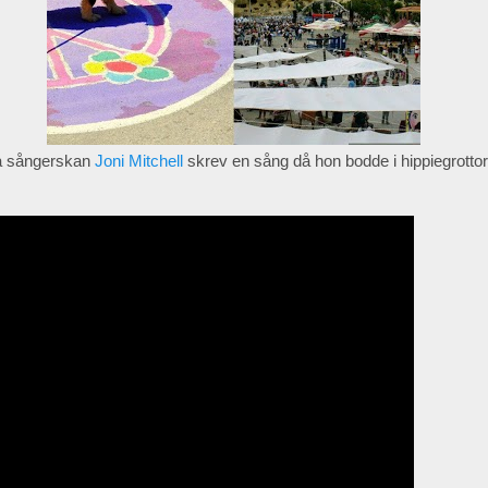
a sångerskan
Joni Mitchell
skrev en sång då hon bodde i hippiegrottor