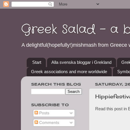
Greek Salad - a 
A delightful(hopefully!)mishmash from Greece w
Start
Alla svenska bloggar i Grekland
Grek
Greek associations and more worldwide
Symbo
SEARCH THIS BLOG
SATURDAY, 2
Hippiefestiv
SUBSCRIBE TO
Read this post in 
Posts
Comments