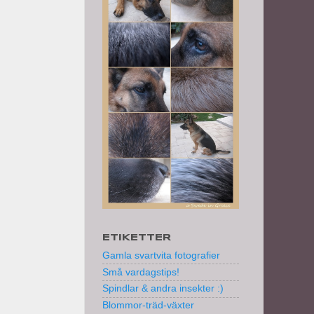
ETIKETTER
Gamla svartvita fotografier
Små vardagstips!
Spindlar & andra insekter :)
Blommor-träd-växter