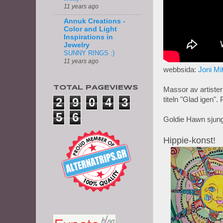
11 years ago
Annuk Creations -
Color and Light
Inspirations in
Jewelry
SUNNY RINGS :)
11 years ago
webbsida:
Joni Mi
TOTAL PAGEVIEWS
Massor av artister 
2
9
0
4
3
titeln "Glad igen"
5
6
Goldie Hawn sjung
Hippie-konst!