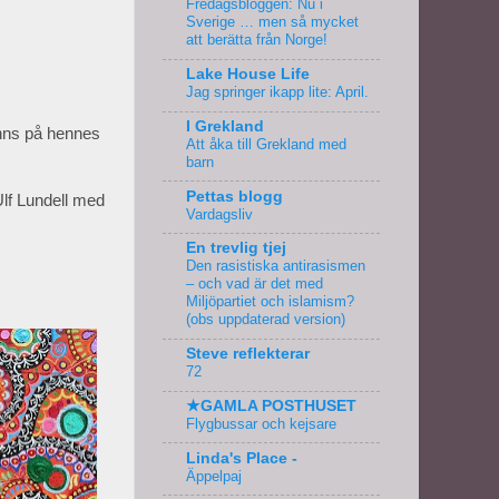
Fredagsbloggen: Nu i
Sverige … men så mycket
att berätta från Norge!
Lake House Life
Jag springer ikapp lite: April.
I Grekland
inns på hennes
Att åka till Grekland med
barn
Pettas blogg
Ulf Lundell med
Vardagsliv
En trevlig tjej
Den rasistiska antirasismen
– och vad är det med
Miljöpartiet och islamism?
(obs uppdaterad version)
Steve reflekterar
72
★GAMLA POSTHUSET
Flygbussar och kejsare
Linda's Place -
Äppelpaj