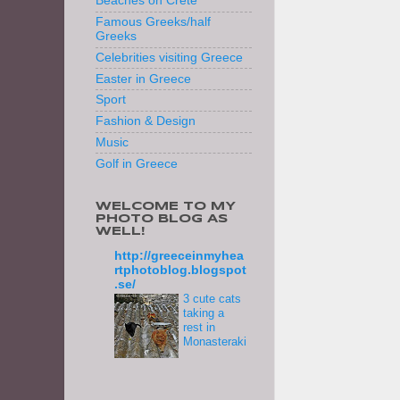
Beaches on Crete
Famous Greeks/half
Greeks
Celebrities visiting Greece
Easter in Greece
Sport
Fashion & Design
Music
Golf in Greece
WELCOME TO MY
PHOTO BLOG AS
WELL!
http://greeceinmyhea
rtphotoblog.blogspot
.se/
3 cute cats
taking a
rest in
Monasteraki