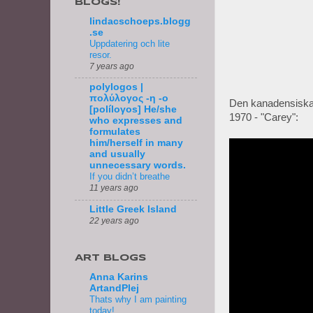
BLOGS!
lindacschoeps.blogg
.se
Uppdatering och lite
resor.
7 years ago
polylogos |
πολύλογος -η -ο
Den kanadensisk
[políloγos] He/she
1970 - "Carey":
who expresses and
formulates
him/herself in many
and usually
unnecessary words.
If you didn’t breathe
11 years ago
Little Greek Island
22 years ago
ART BLOGS
Anna Karins
ArtandPlej
Thats why I am painting
today!