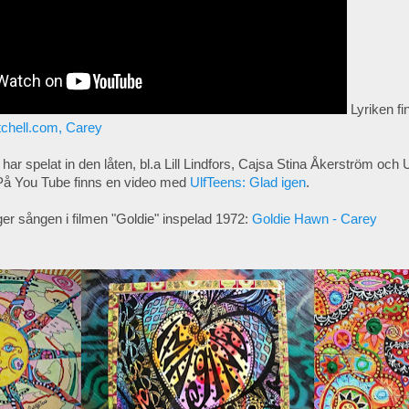
Lyriken f
tchell.com, Carey
har spelat in den låten, bl.a Lill Lindfors, Cajsa Stina Åkerström och 
. På You Tube finns en video med
UlfTeens: Glad igen
.
er sången i filmen "Goldie" inspelad 1972:
Goldie Hawn - Carey