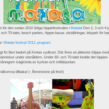
n för den sedan 2010 årliga hippiefestivalen i
Matala
! Den 2, 3 och 4 j
 och 70-talet, beach parties, hippie-bazar, utställningar, lekpark för 
r:
Matala festival 2012, program
igt fin liten badort på Kretas sydkust. Där finns en jättestor klippa m
människor under stenåldern. Under 60- och 70-talet bodde det hippies i
åningom ivägkörda av kyrkan och militärjuntan.
välkomna tillbaka! (- Åtminstone på fest!)