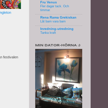
Fru Venus
Fler dagar tack. Och
timmar.
ngleton
Rena Rama Grekiskan
Låt barn vara barn
Inredning-utredning
Tanka kraft
MIN DATOR-HÖRNA :)
n festivalen