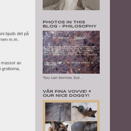
PHOTOS IN THIS
BLOG - PHILOSOPHY
uni bjuds det på
barnen m.m.
ed massor av
 grottorna,
You can borrow, but...
VÅR FINA VOVVE! ♥
OUR NICE DOGGY!