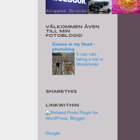
VÄLKOMMEN ÄVEN
TILL MIN
FOTOBLOGG!
Greece in my Heart -
photoblog
3 cute cats
taking a rest in
Monasteraki
SHARETHIS
LINKWITHIN
Google