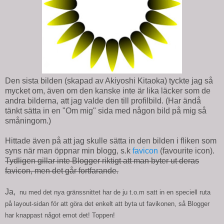
Den sista bilden (skapad av Akiyoshi Kitaoka) tyckte jag så
mycket om, även om den kanske inte är lika läcker som de
andra bilderna, att jag valde den till profilbild. (Har ändå
tänkt sätta in en "Om mig" sida med någon bild på mig så
småningom.)
Hittade även på att jag skulle sätta in den bilden i fliken som
syns när man öppnar min blogg, s.k
favicon
(favourite icon).
Tydligen gillar inte Blogger riktigt att man byter ut deras
favicon, men det går fortfarande.
Ja,
nu med det nya gränssnittet har de ju t.o.m satt in en speciell ruta
på layout-sidan för att göra det enkelt att byta ut favikonen, så Blogger
har knappast något emot det! Toppen!