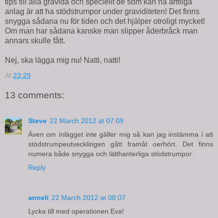
tips till alla gravida och speciellt de som kan ha ärftliga
anlag är att ha stödstrumpor under graviditeten! Det finns
snygga sådana nu för tiden och det hjälper otroligt mycket!
Om man har sådana kanske man slipper åderbråck man
annars skulle fått.
Nej, ska lägga mig nu! Natti, natti!
At
23:29
13 comments:
Steve
22 March 2012 at 07:09
Även om inlägget inte gäller mig så kan jag instämma i att
stödstrumpeutvecklingen gått framåt oerhört. Det finns
numera både snygga och lätthanterliga stödstrumpor.
Reply
anneli
22 March 2012 at 08:07
Lycka till med operationen Eva!