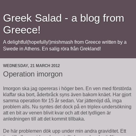
Greek Salad - a blog from
Greece!
A delightful(hopefully!)mishmash from Greece written by a
Swede in Athens. En salig röra från Grekland!
WEDNESDAY, 21 MARCH 2012
Operation imorgon
Imorgon ska jag opereras i höger ben. En ven med förstörda
klaffar ska bort, åderbråck syns även bakom knäet. Har gjort
samma operation för 15 år sedan. Var jättenöjd då, inga
problem alls. Nu syntes det dock på en triplex-undersökning
att en bit av venen blivit kvar och att det tydligen är
anledningen till att det kommit tillbaka.
De här problemen dök upp under min andra graviditet. Ett