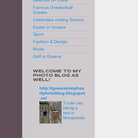
Beaches on Crete
Famous Greeks/half
Greeks
Celebrities visiting Greece
Easter in Greece
Sport
Fashion & Design
Music
Golf in Greece
WELCOME TO MY
PHOTO BLOG AS
WELL!
http://greeceinmyhea
rtphotoblog.blogspot
.se/
3 cute cats
taking a
rest in
Monasteraki