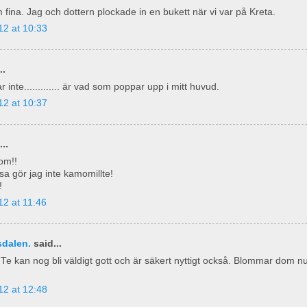
 fina. Jag och dottern plockade in en bukett när vi var på Kreta.
12 at 10:33
..
ar inte............. är vad som poppar upp i mitt huvud.
12 at 10:37
..
om!!
a gör jag inte kamomillte!
!
2 at 11:46
dalen.
said...
Te kan nog bli väldigt gott och är säkert nyttigt också. Blommar dom n
12 at 12:48