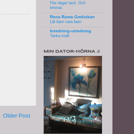
Fler dagar tack. Och
timmar.
Rena Rama Grekiskan
Låt barn vara barn
Inredning-utredning
Tanka kraft
MIN DATOR-HÖRNA :)
Older Post