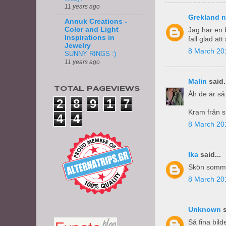
11 years ago
Grekland 
Annuk Creations -
Color and Light
Jag har en 
Inspirations in
fall glad at
Jewelry
8 March 20
SUNNY RINGS :)
11 years ago
Malin
said.
TOTAL PAGEVIEWS
Åh de är så
2
8
9
1
7
Kram från s
4
4
8 March 20
Ika
said...
Skön sommar
8 March 20
Unknown
s
Så fina bild