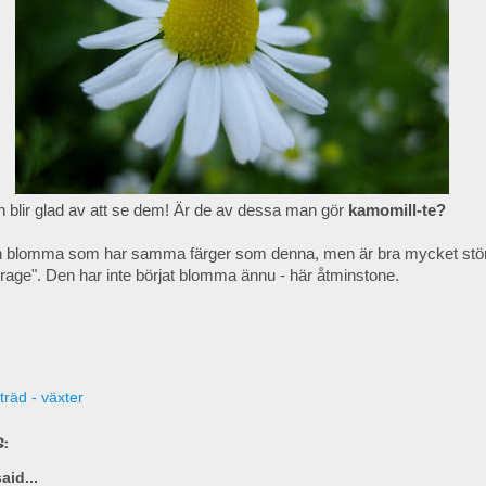
n blir glad av att se dem! Är de av dessa man gör
kamomill-te?
n blomma som har samma färger som denna, men är bra mycket störr
rage". Den har inte börjat blomma ännu - här åtminstone.
träd - växter
:
aid...