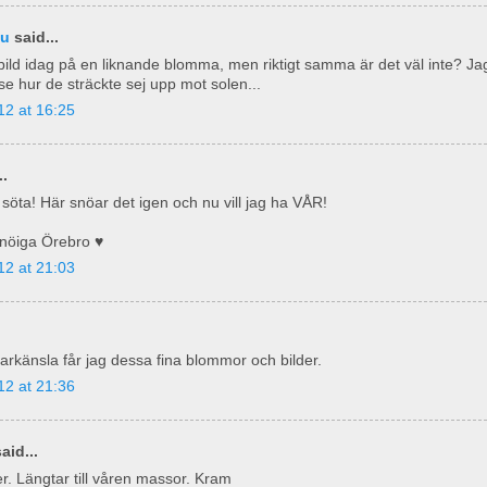
nu
said...
bild idag på en liknande blomma, men riktigt samma är det väl inte? Jag 
t se hur de sträckte sej upp mot solen...
12 at 16:25
..
 söta! Här snöar det igen och nu vill jag ha VÅR!
nöiga Örebro ♥
12 at 21:03
känsla får jag dessa fina blommor och bilder.
12 at 21:36
aid...
er. Längtar till våren massor. Kram