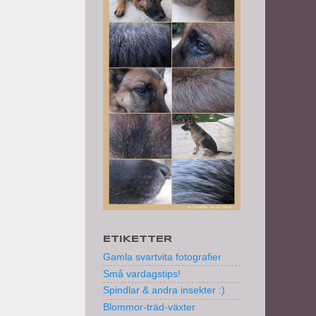
ETIKETTER
Gamla svartvita fotografier
Små vardagstips!
Spindlar & andra insekter :)
Blommor-träd-växter