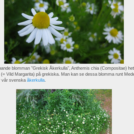
nande blomman "Grekisk Åkerkulla", Anthemis chia (Compositae) het
(= Vild Margarita) på grekiska. Man kan se dessa blomma runt Medel
är vår svenska
åkerkulla
.