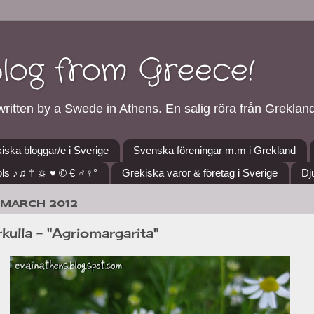
blog from Greece!
ritten by a Swede in Athens. En salig röra från Grekland
iska bloggar/e i Sverige
Svenska föreningar m.m i Grekland
ls ♪♫ † ☼ ♥ © € ♂♀°
Grekiska varor & företag i Sverige
Dj
 MARCH 2012
kulla - "Agriomargarita"