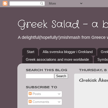
Greek Salad - a 
A delightful(hopefully!)mishmash from Greece w
Start
Alla svenska bloggar i Grekland
Grek
Greek associations and more worldwide
Symbo
SEARCH THIS BLOG
THURSDAY, 8
Grekisk Åker
SUBSCRIBE TO
Posts
Comments