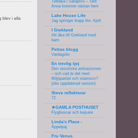
Tillbaka i Sarajevo – Tant
Anna kommer nästan hem
Lake House Life
blev i alla
Jag springer ikapp lite: April.
I Grekland
Att åka till Grekland med
barn
Pettas blogg
Vardagsliv
En trevlig tjej
Den rasistiska antirasismen
– och vad är det med
Miljöpartiet och islamism?
(obs uppdaterad version)
Steve reflekterar
72
★GAMLA POSTHUSET
Flygbussar och kejsare
Linda's Place -
Äppelpaj
Fru Venus