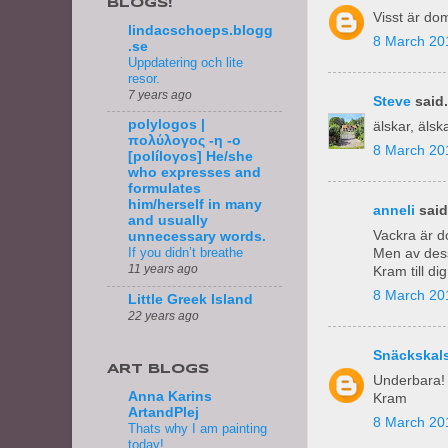
BLOGS!
Visst är dom
lindacschoeps.blogg
8 March 20
.se
Uppdatering och lite
resor.
7 years ago
Steve
said.
polylogos |
älskar, älsk
πολύλογος -η -ο
8 March 20
[políloγos] He/she
who expresses and
formulates
him/herself in many
anneli
said.
and usually
Vackra är d
unnecessary words.
If you didn’t breathe
Men av dess
11 years ago
Kram till dig
8 March 201
Little Greek Island
22 years ago
Snäckskals
ART BLOGS
Underbara! 
Anna Karins
Kram
ArtandPlej
8 March 20
Thats why I am painting
today!