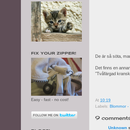
FIX YOUR ZIPPER!
De är så söta, ma
Det finns en anna
"Tvåfärgad kransk
Easy - fast - no cost!
At
10:19
Labels:
Blommor - 
9 comments
Unknown
s