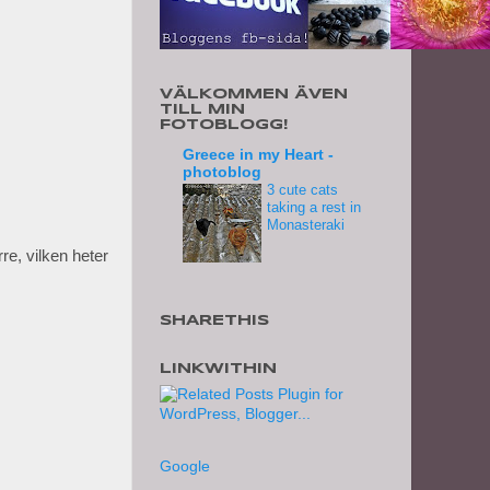
VÄLKOMMEN ÄVEN
TILL MIN
FOTOBLOGG!
Greece in my Heart -
photoblog
3 cute cats
taking a rest in
Monasteraki
e, vilken heter
SHARETHIS
LINKWITHIN
Google