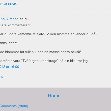
12 at 00:45
ens, Greece
said...
ör era kommentarer!
kar du göra kamomill-te själv? Vilken blomma använder du då?
nks, dear!
 de blommar för fullt nu, och en massa andra också!
et måste vara "Tvåfärgad kranskrage" på din bild tror jag.
012 at 16:00
nt
Home
 Comments (Atom)