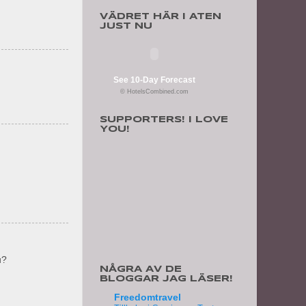
VÄDRET HÄR I ATEN
JUST NU
See 10-Day Forecast
© HotelsCombined.com
SUPPORTERS! I LOVE
YOU!
u?
NÅGRA AV DE
BLOGGAR JAG LÄSER!
Freedomtravel