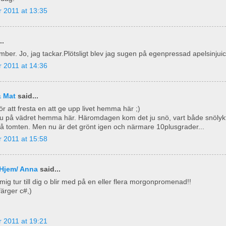
 2011 at 13:35
..
ber. Jo, jag tackar.Plötsligt blev jag sugen på egenpressad apelsinjuic
 2011 at 14:36
& Mat
said...
för att fresta en att ge upp livet hemma här ;)
nu på vädret hemma här. Häromdagen kom det ju snö, vart både snölyk
 tomten. Men nu är det grönt igen och närmare 10plusgrader...
 2011 at 15:58
Hjem/ Anna
said...
 mig tur till dig o blir med på en eller flera morgonpromenad!!
ärger c#,)
 2011 at 19:21