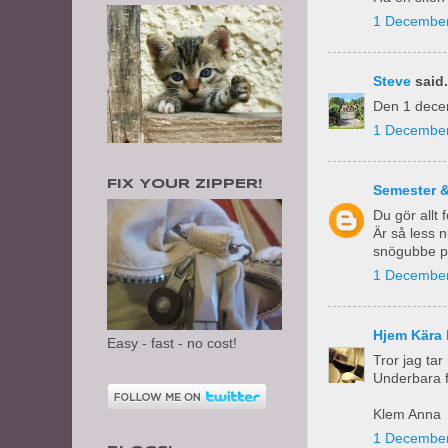
1 December
Steve
said.
Den 1 decem
1 December
FIX YOUR ZIPPER!
Semester 
Du gör allt 
Är så less 
snögubbe på
1 December
Hjem Kära 
Easy - fast - no cost!
Tror jag tar
Underbara f
Klem Anna
1 December