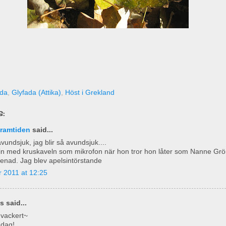
ada
,
Glyfada (Attika)
,
Höst i Grekland
:
framtiden
said...
avundsjuk, jag blir så avundsjuk....
in med kruskaveln som mikrofon när hon tror hon låter som Nanne Grö
enad. Jag blev apelsintörstande
 2011 at 12:25
 said...
 vackert~
 dag!