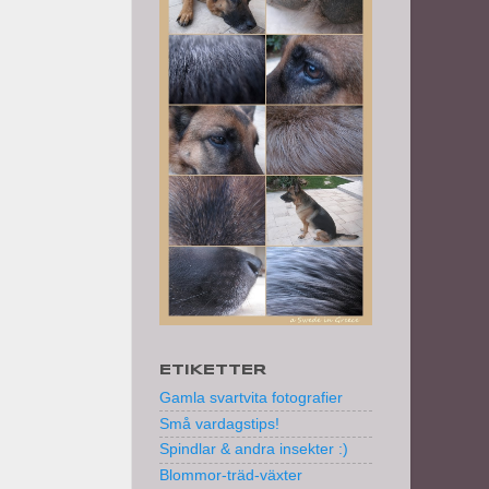
ETIKETTER
Gamla svartvita fotografier
Små vardagstips!
Spindlar & andra insekter :)
Blommor-träd-växter