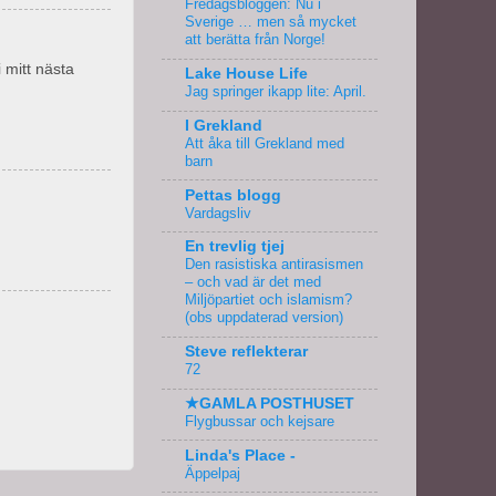
Fredagsbloggen: Nu i
Sverige … men så mycket
att berätta från Norge!
i mitt nästa
Lake House Life
Jag springer ikapp lite: April.
I Grekland
Att åka till Grekland med
barn
Pettas blogg
Vardagsliv
En trevlig tjej
Den rasistiska antirasismen
– och vad är det med
Miljöpartiet och islamism?
(obs uppdaterad version)
Steve reflekterar
72
★GAMLA POSTHUSET
Flygbussar och kejsare
Linda's Place -
Äppelpaj