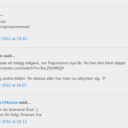
..
va!
morgonpromenad.
 2011 at 19:40
 said...
e ett inlägg tidigare, om Paparizous nya låt. Nu har den blivit släppt:
.youtube.com/watch?v=3vLZtfu98Q4
jag andra bilden, fin skärpa eller hur man nu uttrycker sig. :P
 2011 at 16:07
nas☆House
said...
r du levererar Eva! :)
en fin helg! Kramen Ina
 2011 at 18:12