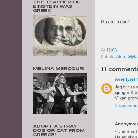
THE TEACHER OF
EINSTEIN WAS
GREEK
Ha en fin dag!
At
11:06
Labels:
Aten
,
Glyf
11 comments
MELINA MERCOURI
Äventyret 
Jag blir så 
sjunger Kar
Vilken prom
1 December
Anonymous
ADOPT A STRAY
DOG OR CAT FROM
~Underbart
GREECE!
Ha en skön