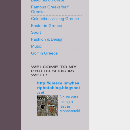
Beaches on Crete
Famous Greeks/half
Greeks
Celebrities visiting Greece
Easter in Greece
Sport
Fashion & Design
Music
Golf in Greece
WELCOME TO MY
PHOTO BLOG AS
WELL!
http://greeceinmyhea
rtphotoblog.blogspot
.se/
3 cute cats
taking a
rest in
Monasteraki