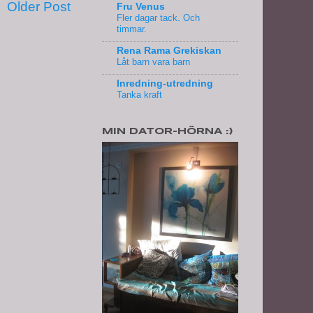
Older Post
Fru Venus
Fler dagar tack. Och
timmar.
Rena Rama Grekiskan
Låt barn vara barn
Inredning-utredning
Tanka kraft
MIN DATOR-HÖRNA :)