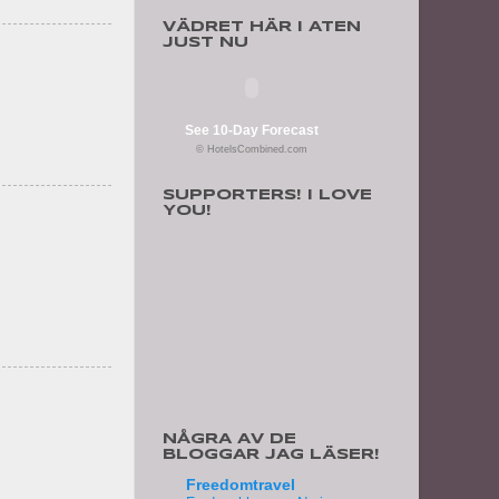
VÄDRET HÄR I ATEN
JUST NU
See 10-Day Forecast
© HotelsCombined.com
SUPPORTERS! I LOVE
YOU!
NÅGRA AV DE
BLOGGAR JAG LÄSER!
Freedomtravel