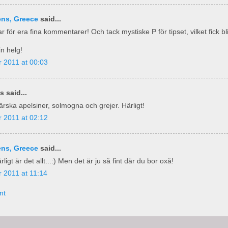
ens, Greece
said...
r för era fina kommentarer! Och tack mystiske P för tipset, vilket fick bl
in helg!
 2011 at 00:03
 said...
ärska apelsiner, solmogna och grejer. Härligt!
 2011 at 02:12
ens, Greece
said...
rligt är det allt...:) Men det är ju så fint där du bor oxå!
 2011 at 11:14
nt