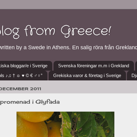
blog from Greece!
ritten by a Swede in Athens. En salig röra från Grekland
iska bloggar/e i Sverige
Svenska föreningar m.m i Grekland
ls ♪♫ † ☼ ♥ © € ♂♀°
Grekiska varor & företag i Sverige
Dj
 DECEMBER 2011
promenad i Glyfada