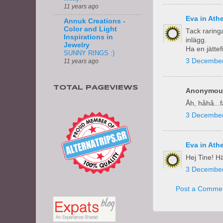
11 years ago
Eva in Ath
Annuk Creations -
Color and Light
Tack raringa
Inspirations in
inlägg.
Jewelry
Ha en jättef
SUNNY RINGS :)
3 December
11 years ago
TOTAL PAGEVIEWS
Anonymous
Åh, håhå...f
3 December
Eva in Ath
Hej Tine! Hä
3 December
Post a Comme