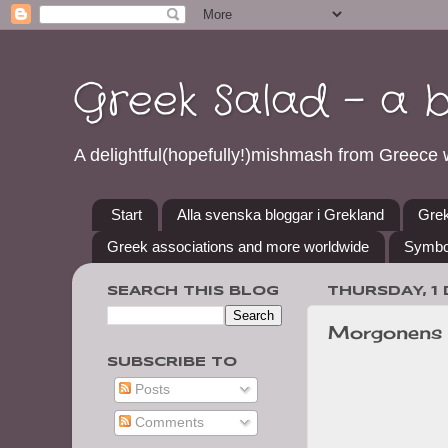
Greek Salad - a 
A delightful(hopefully!)mishmash from Greece w
Start
Alla svenska bloggar i Grekland
Grek
Greek associations and more worldwide
Symbo
SEARCH THIS BLOG
THURSDAY, 1
Morgonens 
SUBSCRIBE TO
Posts
Comments