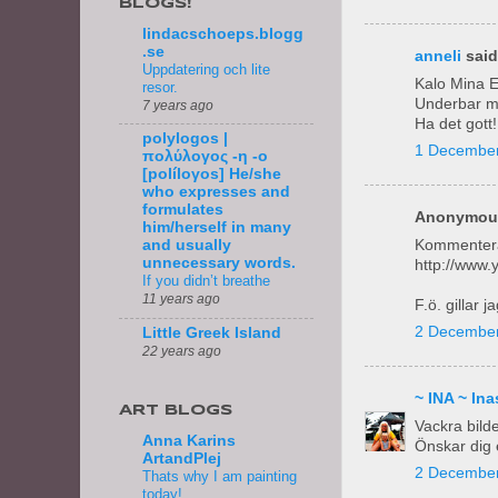
BLOGS!
lindacschoeps.blogg
.se
anneli
said.
Uppdatering och lite
Kalo Mina E
resor.
Underbar 
7 years ago
Ha det gott!
polylogos |
1 December
πολύλογος -η -ο
[políloγos] He/she
who expresses and
formulates
Anonymous
him/herself in many
Kommenterad
and usually
unnecessary words.
http://www
If you didn’t breathe
11 years ago
F.ö. gillar 
2 December
Little Greek Island
22 years ago
~ INA ~ I
ART BLOGS
Vackra bilde
Anna Karins
Önskar dig 
ArtandPlej
2 December
Thats why I am painting
today!