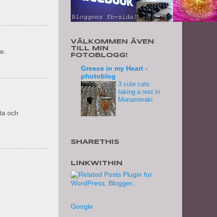
VÄLKOMMEN ÄVEN
TILL MIN
e.
FOTOBLOGG!
Greece in my Heart -
photoblog
3 cute cats
taking a rest in
Monasteraki
ta och
SHARETHIS
LINKWITHIN
Google