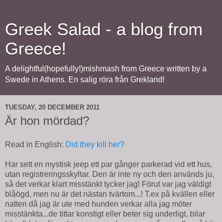
Greek Salad - a blog from
Greece!
A delightful(hopefully!)mishmash from Greece written by a
Swede in Athens. En salig röra från Grekland!
TUESDAY, 20 DECEMBER 2011
Är hon mördad?
Read in English:
Did they kill her?
Har sett en mystisk jeep ett par gånger parkerad vid ett hus,
utan registreringsskyltar. Den är inte ny och den används ju,
så det verkar klart misstänkt tycker jag! Förut var jag väldigt
blåögd, men nu är det nästan tvärtom...! T.ex på kvällen eller
natten då jag är ute med hunden verkar alla jag möter
misstänkta...de tittar konstigt eller beter sig underligt, bilar