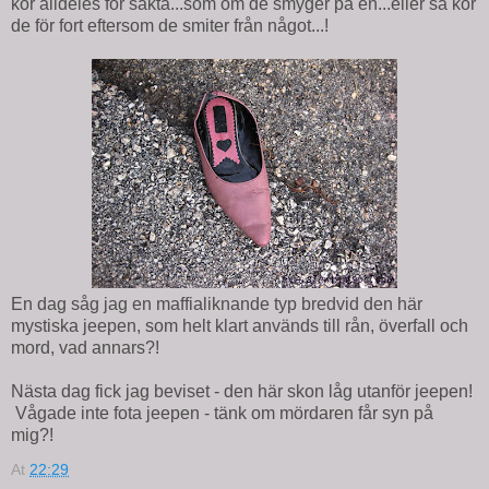
kör alldeles för sakta...som om de smyger på en...eller så kör
de för fort eftersom de smiter från något...!
En dag såg jag en maffialiknande typ bredvid den här
mystiska jeepen, som helt klart används till rån, överfall och
mord, vad annars?!
Nästa dag fick jag beviset - den här skon låg utanför jeepen!
Vågade inte fota jeepen - tänk om mördaren får syn på
mig?!
At
22:29