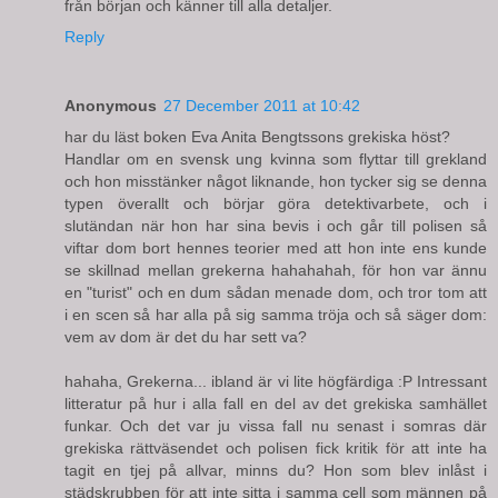
från början och känner till alla detaljer.
Reply
Anonymous
27 December 2011 at 10:42
har du läst boken Eva Anita Bengtssons grekiska höst?
Handlar om en svensk ung kvinna som flyttar till grekland
och hon misstänker något liknande, hon tycker sig se denna
typen överallt och börjar göra detektivarbete, och i
slutändan när hon har sina bevis i och går till polisen så
viftar dom bort hennes teorier med att hon inte ens kunde
se skillnad mellan grekerna hahahahah, för hon var ännu
en "turist" och en dum sådan menade dom, och tror tom att
i en scen så har alla på sig samma tröja och så säger dom:
vem av dom är det du har sett va?
hahaha, Grekerna... ibland är vi lite högfärdiga :P Intressant
litteratur på hur i alla fall en del av det grekiska samhället
funkar. Och det var ju vissa fall nu senast i somras där
grekiska rättväsendet och polisen fick kritik för att inte ha
tagit en tjej på allvar, minns du? Hon som blev inlåst i
städskrubben för att inte sitta i samma cell som männen på