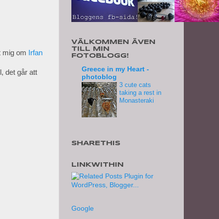
VÄLKOMMEN ÄVEN
TILL MIN
at mig om
Irfan
FOTOBLOGG!
Greece in my Heart -
, det går att
photoblog
3 cute cats
taking a rest in
Monasteraki
SHARETHIS
LINKWITHIN
Google