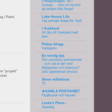
Fredagsbloggen: Nu i
Sverige … men så mycket
att berätta från Norge!
Lake House Life
g i Paint.
Jag springer ikapp lite: April.
I Grekland
Att åka till Grekland med
barn
Pettas blogg
Vardagsliv
En trevlig tjej
Den rasistiska antirasismen
– och vad är det med
Miljöpartiet och islamism?
e "projekt"
(obs uppdaterad version)
ycket
Steve reflekterar
72
★GAMLA POSTHUSET
Flygbussar och kejsare
Linda's Place -
Äppelpaj