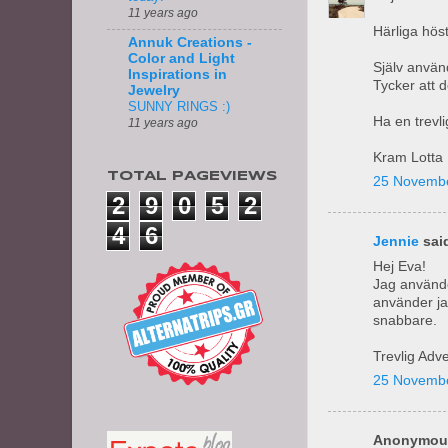
11 years ago
Härliga höst
Annuk Creations -
Color and Light
Själv använ
Inspirations in
Tycker att d
Jewelry
SUNNY RINGS :)
Ha en trevl
11 years ago
Kram Lotta
TOTAL PAGEVIEWS
25 Novembe
2
9
0
5
2
4
6
Jennie
said
Hej Eva!
Jag använde
använder ja
snabbare.
Trevlig Adve
25 Novembe
Anonymous