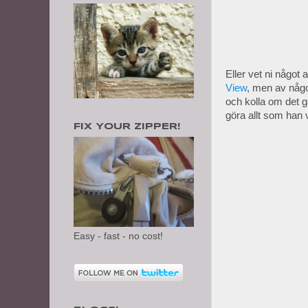
Eller vet ni något
View
, men av någo
och kolla om det gå
göra allt som han vi
FIX YOUR ZIPPER!
Easy - fast - no cost!