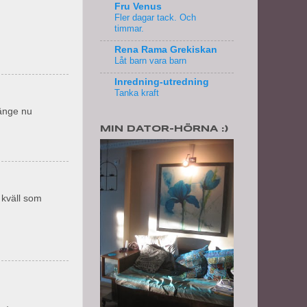
Fru Venus
Fler dagar tack. Och
timmar.
Rena Rama Grekiskan
Låt barn vara barn
Inredning-utredning
Tanka kraft
länge nu
MIN DATOR-HÖRNA :)
 kväll som