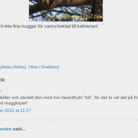
h leta fina muggar för varmchoklad till kafeterian!
yfada (Attika)
,
Höst i Grekland
s:
.
ilder och särskilt den med min favoritfrukt "loti", för det är väl det på f
med muggköpet!
r 2011 at 11:27
 solen
said...