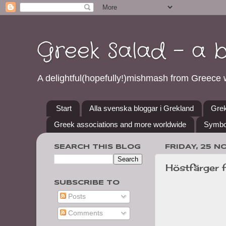
Greek Salad - a 
A delightful(hopefully!)mishmash from Greece w
Start
Alla svenska bloggar i Grekland
Grek
Greek associations and more worldwide
Symbo
SEARCH THIS BLOG
FRIDAY, 25 N
Höstfärger 
SUBSCRIBE TO
Posts
Comments