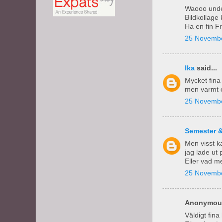
Waooo under
Bildkollage 
Ha en fin F
25 Novembe
Ika
said...
Mycket fina 
men varmt o
25 Novembe
Semester 
Men visst ka
jag lade ut p
Eller vad me
25 Novembe
Anonymous
Väldigt fina