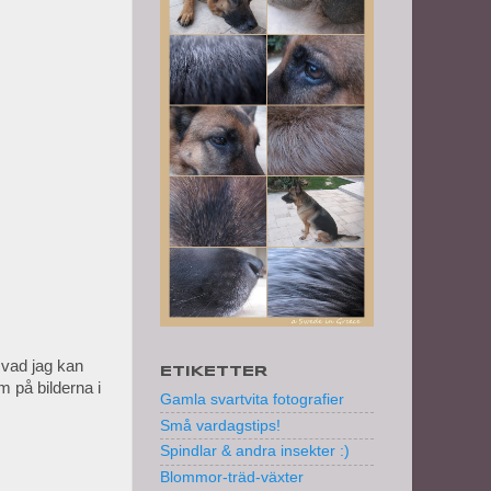
 vad jag kan
ETIKETTER
m på bilderna i
Gamla svartvita fotografier
Små vardagstips!
Spindlar & andra insekter :)
Blommor-träd-växter