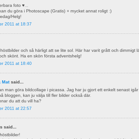
bara foto ♥...
kan du göra i Photoscape (Gratis) + mycket annat roligt :)
redag/Helg!
r 2011 at 18:37
höstbilder och så härligt att se lite sol. Här har varit grått och dimmigt 
ch skönt. Ha en skön första adventshelg!
r 2011 at 18:40
& Mat
said...
n man göra bildcollage i picassa. Jag har ju gjort ett enkelt senast igår
å bloggen, kan ju välja till fler bilder också där.
nar du att du vill ha?
r 2011 at 22:57
 said...
 höstbilder!