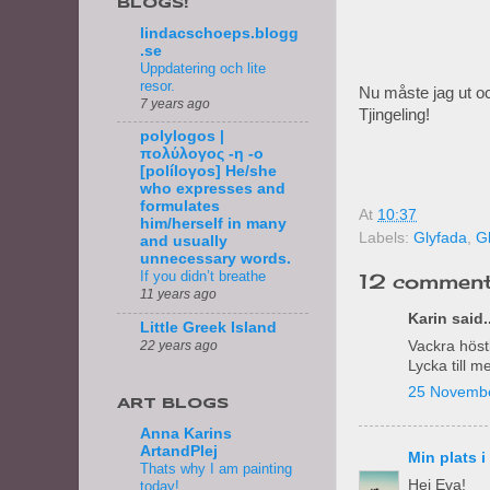
BLOGS!
lindacschoeps.blogg
.se
Uppdatering och lite
resor.
Nu måste jag ut oc
7 years ago
Tjingeling!
polylogos |
πολύλογος -η -ο
[políloγos] He/she
who expresses and
formulates
At
10:37
him/herself in many
Labels:
Glyfada
,
Gl
and usually
unnecessary words.
If you didn’t breathe
12 comment
11 years ago
Karin said..
Little Greek Island
Vackra höstb
22 years ago
Lycka till 
25 Novembe
ART BLOGS
Anna Karins
ArtandPlej
Min plats i
Thats why I am painting
Hej Eva!
today!