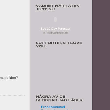
VÄDRET HÄR I ATEN
JUST NU
See 10-Day Forecast
© HotelsCombined.com
SUPPORTERS! I LOVE
YOU!
örsta bilden?
NÅGRA AV DE
BLOGGAR JAG LÄSER!
Freedomtravel