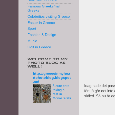
Beaches on Crete
Famous Greeks/half
Greeks
Celebrities visiting Greece
Easter in Greece
Sport
Fashion & Design
Music
Golf in Greece
WELCOME TO MY
PHOTO BLOG AS
WELL!
http://greeceinmyhea
rtphotoblog.blogspot
.se/
Idag hade det pass
3 cute cats
taking a
förstå går det int
rest in
sidled. Så nu är d
Monasteraki