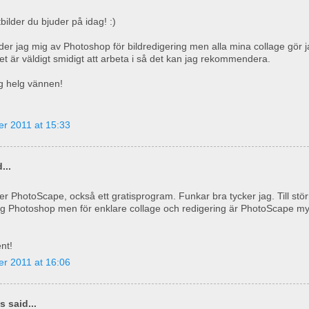
bilder du bjuder på idag! :)
der jag mig av Photoshop för bildredigering men alla mina collage gör ja
et är väldigt smidigt att arbeta i så det kan jag rekommendera.
ig helg vännen!
r 2011 at 15:33
...
r PhotoScape, också ett gratisprogram. Funkar bra tycker jag. Till störr
g Photoshop men för enklare collage och redigering är PhotoScape m
nt!
r 2011 at 16:06
 said...