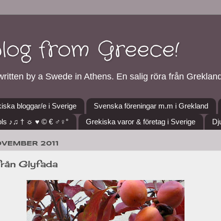
blog from Greece!
ritten by a Swede in Athens. En salig röra från Grekland
iska bloggar/e i Sverige
Svenska föreningar m.m i Grekland
ls ♪♫ † ☼ ♥ © € ♂♀°
Grekiska varor & företag i Sverige
Dj
OVEMBER 2011
från Glyfada