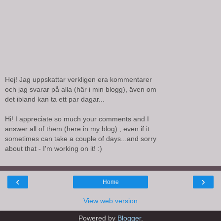
Hej! Jag uppskattar verkligen era kommentarer
och jag svarar på alla (här i min blogg), även om
det ibland kan ta ett par dagar...
Hi! I appreciate so much your comments and I
answer all of them (here in my blog) , even if it
sometimes can take a couple of days...and sorry
about that - I'm working on it! :)
‹
›
Home
View web version
Powered by
Blogger
.