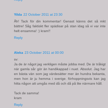
Yilda
22 October 2011 at 23:30
Åh! Tack för din kommentar! Genast känns det så mkt
bättre! Såg faktiskt fler spädisar på stan idag så vi var inte
helt ensamma! :) kram!!
Reply
Aleka
23 October 2011 at 00:00
sv:
Ja de är något jag verkligen måste jobba med. De är tråkigt
när gamla sår gör än handikappad i nuet. Absolut. Jag har
en bästa vän som jag värdesätter mer än hundra bekanta,
men hon är ju hemma i sverige. förhoppningsvis kan jag
hitta någon att umgås med då och då på lite närmare håll.
Tack de samma!
kram
Reply