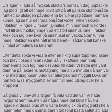
Utslagen kliade så mycket, stackars barn! En dag upptäckte
jag plötsligt att det hade blivit rött på ett ganska stort område
runt ett av utslagen på Alex ena ben. När jag tittade närmare
kunde jag se hur det röda området växte! Vilken skräck,
infektion! Ringde Dimman (Dimitris, min man)och vi körde i
ilfart till akutmottagningen på ett stort sjukhus inne i Iraklion.
Alex och jag blev kvar på sjukhuset en vecka. Som tur var
hade infektionen inte nått in till benet - i sådana fall kanske
vi måst amputera sa läkaren!
Efter detta sökte vi vidare efter en riktig supertopp-hudläkare
och blev tipsad om en i Aten, så vi skaffade barnhjälp
därhemma och tog med oss Alex till Aten. Vi hade inte varit
därinne på läkarens mottagning mer än 5 minuter då han var
klar med diagnosen: Alex var allergisk mot mygg!!! D.v.s om
han fick
ETT
myggbett blev han full med utslag över hela
kroppen!
Så glada vi blev att äntligen få veta vad det var. Vi hade
myggnät hemma, men på några hade det blivit hål. Nu
lagade vi dessa plus att vi varje kväll gick på myggjakt i hela
lägenheten med dammsugaren (absolut bästa sättet att jaga