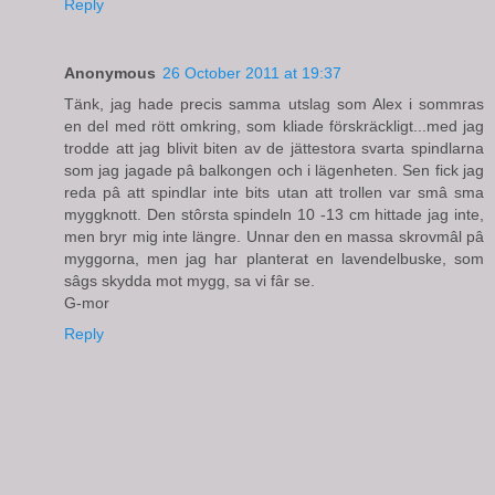
Reply
Anonymous
26 October 2011 at 19:37
Tänk, jag hade precis samma utslag som Alex i sommras
en del med rött omkring, som kliade förskräckligt...med jag
trodde att jag blivit biten av de jättestora svarta spindlarna
som jag jagade pâ balkongen och i lägenheten. Sen fick jag
reda pâ att spindlar inte bits utan att trollen var smâ sma
myggknott. Den stôrsta spindeln 10 -13 cm hittade jag inte,
men bryr mig inte längre. Unnar den en massa skrovmâl pâ
myggorna, men jag har planterat en lavendelbuske, som
sâgs skydda mot mygg, sa vi fâr se.
G-mor
Reply