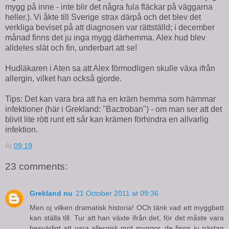
mygg på inne - inte blir det några fula fläckar på väggarna
heller.). Vi åkte till Sverige strax därpå och det blev det
verkliga beviset på att diagnosen var rättställd; i december
månad finns det ju inga mygg därhemma. Alex hud blev
alldeles slät och fin, underbart att se!
Hudläkaren i Aten sa att Alex förmodligen skulle växa ifrån
allergin, vilket han också gjorde.
Tips: Det kan vara bra att ha en kräm hemma som hämmar
infektioner (här i Grekland: "Bactroban") - om man ser att det
blivit lite rött runt ett sår kan krämen förhindra en allvarlig
infektion.
At
09:19
23 comments:
Grekland nu
21 October 2011 at 09:36
Men oj vilken dramatisk historia! OCh tänk vad ett myggbett
kan ställa till. Tur att han växte ifrån det, för det måste vara
besvärligt att vara allergisk mot myggor, de finns ju nästan