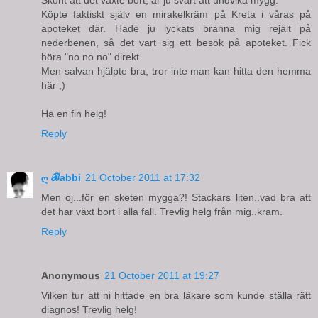
Köpte faktiskt själv en mirakelkräm på Kreta i våras på
apoteket där. Hade ju lyckats bränna mig rejält på
nederbenen, så det vart sig ett besök på apoteket. Fick
höra "no no no" direkt.
Men salvan hjälpte bra, tror inte man kan hitta den hemma
här ;)
Ha en fin helg!
Reply
ღ ℬabbi
21 October 2011 at 17:32
Men oj...för en sketen mygga?! Stackars liten..vad bra att
det har växt bort i alla fall. Trevlig helg från mig..kram.
Reply
Anonymous
21 October 2011 at 19:27
Vilken tur att ni hittade en bra läkare som kunde ställa rätt
diagnos! Trevlig helg!